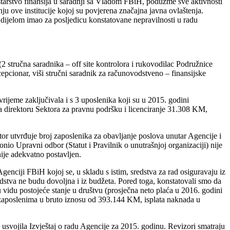
tarstvo finansija u saradnji sa Vladom FBiH, poduzme sve aktivnosti
 ove institucije kojoj su povjerena značajna javna ovlaštenja.
dijelom imao za posljedicu konstatovane nepravilnosti u radu
 stručna saradnika – off site kontrolora i rukovodilac Podružnice
epcionar, viši stručni saradnik za računovodstveno – finansijske
ijeme zaključivala i s 3 uposlenika koji su u 2015. godini
 direktoru Sektora za pravnu podršku i licenciranje 31.308 KM,
ktor utvrđuje broj zaposlenika za obavljanje poslova unutar Agencije i
donio Upravni odbor (Statut i Pravilnik o unutrašnjoj organizaciji) nije
nije adekvatno postavljen.
enciji FBiH kojoj se, u skladu s istim, sredstva za rad osiguravaju iz
edstva ne budu dovoljna i iz budžeta. Pored toga, konstatovali smo da
u vidu postojeće stanje u društvu (prosječna neto plaća u 2016. godini
zaposlenima u bruto iznosu od 393.144 KM, isplata naknada u
svojila Izvještaj o radu Agencije za 2015. godinu. Revizori smatraju