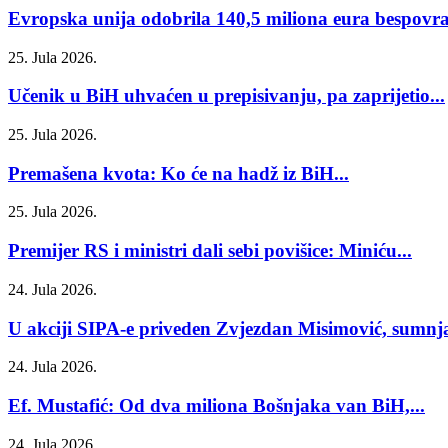
Evropska unija odobrila 140,5 miliona eura bespovrat
25. Jula 2026.
Učenik u BiH uhvaćen u prepisivanju, pa zaprijetio...
25. Jula 2026.
Premašena kvota: Ko će na hadž iz BiH...
25. Jula 2026.
Premijer RS i ministri dali sebi povišice: Miniću...
24. Jula 2026.
U akciji SIPA-e priveden Zvjezdan Misimović, sumnja 
24. Jula 2026.
Ef. Mustafić: Od dva miliona Bošnjaka van BiH,...
24. Jula 2026.