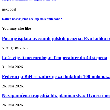
next post
Kakvo nas vrijeme očekuje narednih dana?
You may also like
Počinje isplata uvećanih julskih penzija: Evo koliko iz
5. Augusta 2026.
Loše vijesti meteorologa: Temperature do 44 stepena
31. Jula 2026.
Federacija BiH se zadužuje za dodatnih 100 miliona..
26. Jula 2026.
Nezapamćena tragedija bh. planinarstva: Ovo su imen
26. Jula 2026.