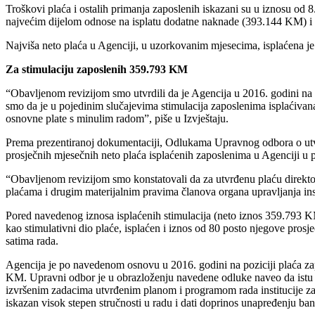
Troškovi plaća i ostalih primanja zaposlenih iskazani su u iznosu od 
najvećim dijelom odnose na isplatu dodatne naknade (393.144 KM) i 
Najviša neto plaća u Agenciji, u uzorkovanim mjesecima, isplaćena j
Za stimulaciju zaposlenih 359.793 KM
“Obavljenom revizijom smo utvrdili da je Agencija u 2016. godini na
smo da je u pojedinim slučajevima stimulacija zaposlenima isplaćivana
osnovne plate s minulim radom”, piše u Izvještaju.
Prema prezentiranoj dokumentaciji, Odlukama Upravnog odbora o utvrđi
prosječnih mjesečnih neto plaća isplaćenih zaposlenima u Agenciji u
“Obavljenom revizijom smo konstatovali da za utvrđenu plaću direktora
plaćama i drugim materijalnim pravima članova organa upravljanja ins
Pored navedenog iznosa isplaćenih stimulacija (neto iznos 359.793 
kao stimulativni dio plaće, isplaćen i iznos od 80 posto njegove pro
satima rada.
Agencija je po navedenom osnovu u 2016. godini na poziciji plaća z
KM. Upravni odbor je u obrazloženju navedene odluke naveo da istu do
izvršenim zadacima utvrđenim planom i programom rada institucije za 
iskazan visok stepen stručnosti u radu i dati doprinos unapređenju ba