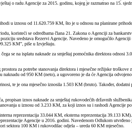
ještaj o radu Agencije za 2015. godinu, kojeg je razmatrao na 15. sjed
prihodi u iznosu od 11.620.759 KM, što je u odnosu na planirane priho
iodu, koristeći se odredbama člana 21. Zakona o Agenciji za bankarst
 poziciju sredstava Rezervi Agencije. Navedeno je omogućilo Agenciji 
99.325 KM”, piše u Izvještaju.
d čega se na isplatu naknade za smještaj pomoćnika direktora odnosi
ostora za potrebe stanovanja direktora i mjesečne režijske troškove 
u naknadu od 950 KM (neto), a ugovoreno je da će Agencija odvojeno r
nosi, te je ona mjesečno iznosila 1.503 KM (bruto). Također, dodatni por
ća, propisan iznos naknade za smještaj rukovodećih državnih služben
stanovanja u iznosu od 3.233 KM, za koji iznos su i rashodi Agencije pov
nterna reprezentacija 33.044 KM, eksterna reprezentacija 39.133 KM). Z
prezentacije Agencije u 2016. godini. Navedenom Odlukom utvrđeno je d
ktori sektora 100 KM i rukovodilac odjela – ureda 60 KM mjesečno.