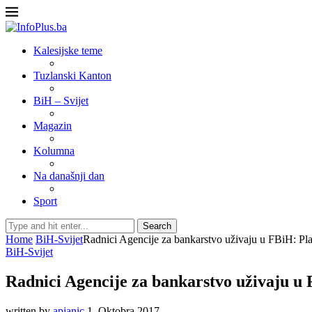
Kalesijske teme
Tuzlanski Kanton
BiH – Svijet
Magazin
Kolumna
Na današnji dan
Sport
Search
Home
BiH-Svijet
Radnici Agencije za bankarstvo uživaju u FBiH: Pl
BiH-Svijet
Radnici Agencije za bankarstvo uživaju u
written by
apjanic
1. Oktobra 2017.