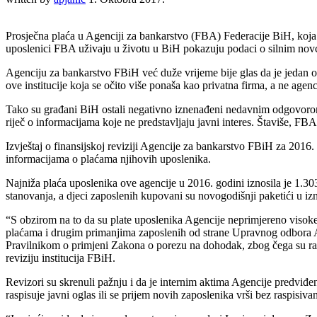
Prosječna plaća u Agenciji za bankarstvo (FBA) Federacije BiH, koja 
uposlenici FBA uživaju u životu u BiH pokazuju podaci o silnim novc
Agenciju za bankarstvo FBiH već duže vrijeme bije glas da je jedan o
ove institucije koja se očito više ponaša kao privatna firma, a ne agen
Tako su građani BiH ostali negativno iznenađeni nedavnim odgovorom 
riječ o informacijama koje ne predstavljaju javni interes. Štaviše, FBA 
Izvještaj o finansijskoj reviziji Agencije za bankarstvo FBiH za 2016.
informacijama o plaćama njihovih uposlenika.
Najniža plaća uposlenika ove agencije u 2016. godini iznosila je 1.3
stanovanja, a djeci zaposlenih kupovani su novogodišnji paketići u 
“S obzirom na to da su plate uposlenika Agencije neprimjereno visoke
plaćama i drugim primanjima zaposlenih od strane Upravnog odbora 
Pravilnikom o primjeni Zakona o porezu na dohodak, zbog čega su rash
reviziju institucija FBiH.
Revizori su skrenuli pažnju i da je internim aktima Agencije predviđe
raspisuje javni oglas ili se prijem novih zaposlenika vrši bez raspisiv