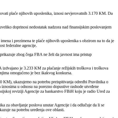
sovati plaće njihovih uposlenika, iznosi nevjerovatnih 3.170 KM. Da
 uveliko doprinosi nedostatak nadzora nad finansijskim poslovanjem
mena i prezimena te plaće njihovih uposlenika s obzirom na to da je
nost federalne agencije.
n prikazuje zbog čega FBA ne želi da javnost ima pristup
 izdvajano je 3.233 KM za plaćanje režijskih troškova i troškova
tenjima omogućeno je bez ikakvog konkursa.
70 KM), ukazujemo na potrebu preispitivanja odredbi Pravilnika o
m iznosima u odnosu na porezno dopustive rashode utvrđene
ijskoj reviziji Agencije za bankarstvo FBiH koju je radio Ured za
ka za obavljanje poslova unutar Agencije i da odlučuje da li se
 ukazuje na potrebu uređenja ove oblasti.