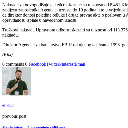
Naknade za novogodišnje paketiće iskazane su u iznosu od 8.451 KM.
za djecu zaposlenika Agencije, uzrasta do 10 godina, i to u vrijedno
da direktor donosi pojedine odluke i druge pravne akte o poslovanju A
opravdanosti isplate u navedenom iznosu.
Troškovi naknada Upravnom odboru iskazani su u iznosu od 113.376
naknadu.
Direktor Agencije za bankarstvo FBiH od njenog osnivanja 1996. godin
(Klix)
0 comments
0
Facebook
Twitter
Pinterest
Email
apjanic
previous post
Magla mjestimično smanjuje vidljivost