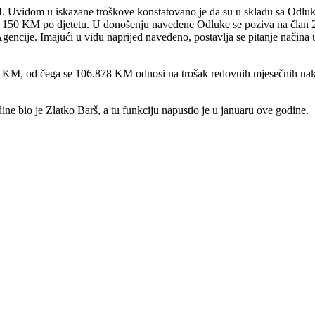
 Uvidom u iskazane troškove konstatovano je da su u skladu sa Odluk
sti 150 KM po djetetu. U donošenju navedene Odluke se poziva na član 2
gencije. Imajući u vidu naprijed navedeno, postavlja se pitanje načina 
 KM, od čega se 106.878 KM odnosi na trošak redovnih mjesečnih nak
e bio je Zlatko Barš, a tu funkciju napustio je u januaru ove godine.