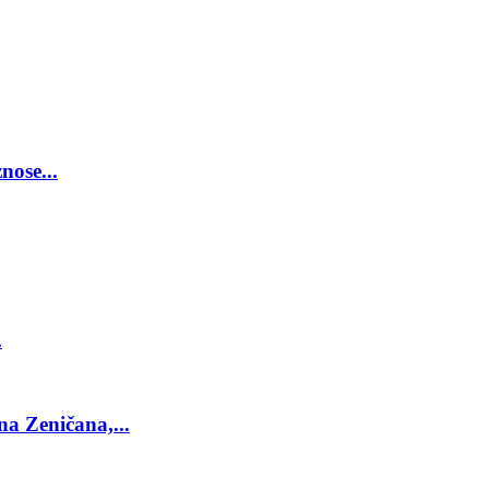
nose...
.
a Zeničana,...