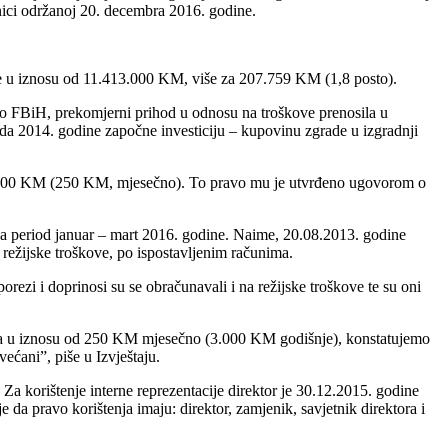
nici održanoj 20. decembra 2016. godine.
de u iznosu od 11.413.000 KM, više za 207.759 KM (1,8 posto).
vo FBiH, prekomjerni prihod u odnosu na troškove prenosila u
da 2014. godine započne investiciju – kupovinu zgrade u izgradnji
 3.000 KM (250 KM, mjesečno). To pravo mu je utvrđeno ugovorom o
za period januar – mart 2016. godine. Naime, 20.08.2013. godine
ežijske troškove, po ispostavljenim računima.
ezi i doprinosi su se obračunavali i na režijske troškove te su oni
ika u iznosu od 250 KM mjesečno (3.000 KM godišnje), konstatujemo
ećani”, piše u Izvještaju.
a korištenje interne reprezentacije direktor je 30.12.2015. godine
a pravo korištenja imaju: direktor, zamjenik, savjetnik direktora i