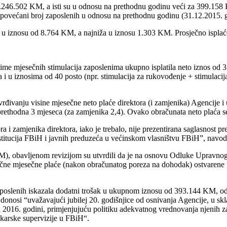
8.246.502 KM, a isti su u odnosu na prethodnu godinu veći za 399.158 KM
povećani broj zaposlenih u odnosu na prethodnu godinu (31.12.2015. g
e u iznosu od 8.764 KM, a najniža u iznosu 1.303 KM. Prosječno isplać
 ime mjesečnih stimulacija zaposlenima ukupno isplatila neto iznos o
 i u iznosima od 40 posto (npr. stimulacija za rukovođenje + stimulacija
vanju visine mjesečne neto plaće direktora (i zamjenika) Agencije i u
 prethodna 3 mjeseca (za zamjenika 2,4). Ovako obračunata neto plaća
 i zamjenika direktora, iako je trebalo, nije prezentirana saglasnost p
titucija FBiH i javnih preduzeća u većinskom vlasništvu FBiH”, navodi 
KM), obavljenom revizijom su utvrdili da je na osnovu Odluke Upravn
sječne mjesečne plaće (nakon obračunatog poreza na dohodak) ostvarene
aposlenih iskazala dodatni trošak u ukupnom iznosu od 393.144 KM, od
nosi “uvažavajući jubilej 20. godišnjice od osnivanja Agencije, u skl
2016. godini, primjenjujuću politiku adekvatnog vrednovanja njenih za
nkarske supervizije u FBiH“.