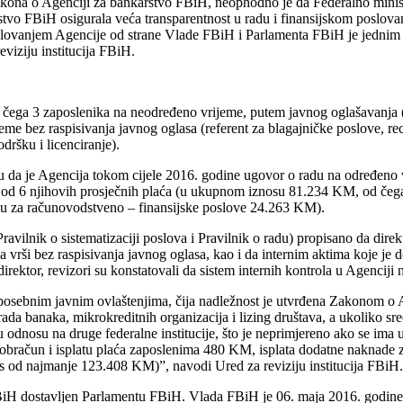
akona o Agenciji za bankarstvo FBiH, neophodno je da Federalno minis
o FBiH osigurala veća transparentnost u radu i finansijskom poslovanju
oslovanjem Agencije od strane Vlade FBiH i Parlamenta FBiH je jednim 
viziju institucija FBiH.
 čega 3 zaposlenika na neodređeno vrijeme, putem javnog oglašavanja (2
me bez raspisivanja javnog oglasa (referent za blagajničke poslove, rec
dršku i licenciranje).
 da je Agencija tokom cijele 2016. godine ugovor o radu na određeno vr
u od 6 njihovih prosječnih plaća (u ukupnom iznosu 81.234 KM, od čega
u za računovodstveno – finansijske poslove 24.263 KM).
ravilnik o sistematizaciji poslova i Pravilnik o radu) propisano da dire
ka vrši bez raspisivanja javnog oglasa, kao i da internim aktima koje je 
rektor, revizori su konstatovali da sistem internih kontrola u Agenciji 
 posebnim javnim ovlaštenjima, čija nadležnost je utvrđena Zakonom o Ag
ada banaka, mikrokreditnih organizacija i lizing društava, a ukoliko sr
u odnosu na druge federalne institucije, što je neprimjereno ako se ima 
obračun i isplatu plaća zaposlenima 480 KM, isplata dodatne naknade 
os od najmanje 123.408 KM)”, navodi Ured za reviziju institucija FBiH.
BiH dostavljen Parlamentu FBiH. Vlada FBiH je 06. maja 2016. godine u