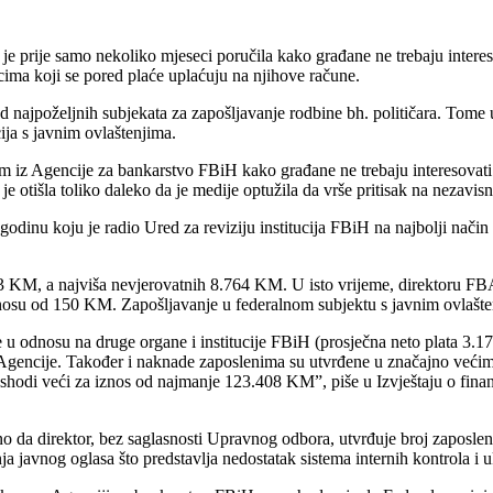
je prije samo nekoliko mjeseci poručila kako građane ne trebaju intere
ima koji se pored plaće uplaćuju na njihove račune.
d najpoželjnih subjekata za zapošljavanje rodbine bh. političara. Tome
cija s javnim ovlaštenjima.
iz Agencije za bankarstvo FBiH kako građane ne trebaju interesovati i
je otišla toliko daleko da je medije optužila da vrše pritisak na nezavis
 godinu koju je radio Ured za reviziju institucija FBiH na najbolji nači
03 KM, a najviša nevjerovatnih 8.764 KM. U isto vrijeme, direktoru FBA
iznosu od 150 KM. Zapošljavanje u federalnom subjektu s javnim ovlaš
 u odnosu na druge organe i institucije FBiH (prosječna neto plata 3.1
Agencije. Također i naknade zaposlenima su utvrđene u značajno veći
odi veći za iznos od najmanje 123.408 KM”, piše u Izvještaju o finans
no da direktor, bez saglasnosti Upravnog odbora, utvrđuje broj zaposleni
anja javnog oglasa što predstavlja nedostatak sistema internih kontrola i