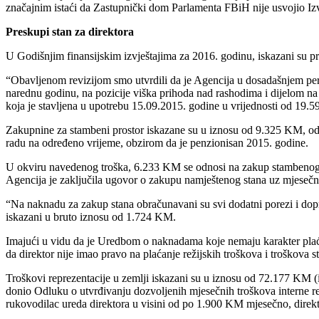
značajnim istaći da Zastupnički dom Parlamenta FBiH nije usvojio Izv
Preskupi stan za direktora
U Godišnjim finansijskim izvještajima za 2016. godinu, iskazani su 
“Obavljenom revizijom smo utvrdili da je Agencija u dosadašnjem per
narednu godinu, na pozicije viška prihoda nad rashodima i dijelom na
koja je stavljena u upotrebu 15.09.2015. godine u vrijednosti od 19.5
Zakupnine za stambeni prostor iskazane su u iznosu od 9.325 KM, o
radu na određeno vrijeme, obzirom da je penzionisan 2015. godine.
U okviru navedenog troška, 6.233 KM se odnosi na zakup stambenog pr
Agencija je zaključila ugovor o zakupu namještenog stana uz mjesečn
“Na naknadu za zakup stana obračunavani su svi dodatni porezi i dopri
iskazani u bruto iznosu od 1.724 KM.
Imajući u vidu da je Uredbom o naknadama koje nemaju karakter pla
da direktor nije imao pravo na plaćanje režijskih troškova i troškova 
Troškovi reprezentacije u zemlji iskazani su u iznosu od 72.177 KM (i
donio Odluku o utvrđivanju dozvoljenih mjesečnih troškova interne re
rukovodilac ureda direktora u visini od po 1.900 KM mjesečno, dire