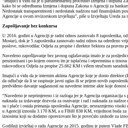
“Imajući u vidu da je u parlamentarnoj proceduri Izmjena i dopuna Z
kako bi se odredbama Izmjena i dopuna Zakona o Agenciji za bankarstv
Nedostatak transparentnosti i nedostatak nadzora nad finansijskim p
Agencije u ovom revizorskom izvještaju”, piše u Izvještaju Ureda za re
Zapošljavanje bez konkursa
U 2016. godini u Agenciji je radni odnos zasnovalo 8 zaposlenika, od
Mostar), dok je 5 zaposlenika zasnovalo radni odnos na određeno vrije
poslove, rukovodilac Odjela za propise i direktor Sektora za pravnu po
Navedeno zapošljavanje bez javnog oglašavanja imalo je za posljedicu
penzionisani i po kojem osnovu im je isplaćena i otpremnina u iznos
rukovodiocu Odjela za propise 25.662 KM i višem stručnom saradnik
Imajući u vidu da je internim aktima Agencije koje je donio direktor (P
da odlučuje da li se raspisuje javni oglas ili se prijem novih zaposleni
predviđeno davanje saglasnosti na navedene interne akte koje donosi di
“Navedeno je neprimjereno i iz razloga jer je Agencija organizacija s
naknada za izdavanje dozvola za osnivanje i rad i naknada za nadzor r
su i plaće i ostala primanja uposlenika Agencije, nesrazmjerno visoki 
u Agenciji iznosila 3.170 KM, a u FBiH 838 KM, vrijednost boda za 
iznosima koji su dodatno oporezovani što je povećalo rashode za izn
Godišnji izvještaj o radu Agencije za 2015. godinu je putem Vlade F