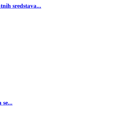
nih sredstava...
se...