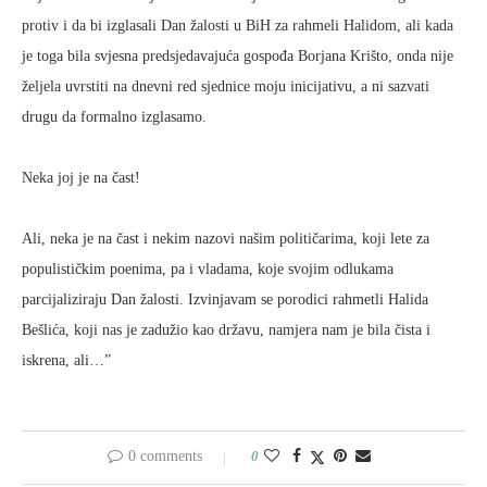
protiv i da bi izglasali Dan žalosti u BiH za rahmeli Halidom, ali kada
je toga bila svjesna predsjedavajuća gospođa Borjana Krišto, onda nije
željela uvrstiti na dnevni red sjednice moju inicijativu, a ni sazvati
drugu da formalno izglasamo.
Neka joj je na čast!
Ali, neka je na čast i nekim nazovi našim političarima, koji lete za
populističkim poenima, pa i vladama, koje svojim odlukama
parcijaliziraju Dan žalosti. Izvinjavam se porodici rahmetli Halida
Bešlića, koji nas je zadužio kao državu, namjera nam je bila čista i
iskrena, ali…”
0 comments
0