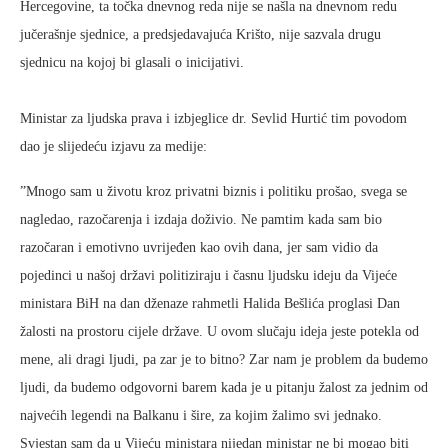
Hercegovine, ta točka dnevnog reda nije se našla na dnevnom redu
jučerašnje sjednice, a predsjedavajuća Krišto, nije sazvala drugu
sjednicu na kojoj bi glasali o inicijativi.
Ministar za ljudska prava i izbjeglice dr. Sevlid Hurtić tim povodom
dao je slijedeću izjavu za medije:
”Mnogo sam u životu kroz privatni biznis i politiku prošao, svega se
nagledao, razočarenja i izdaja doživio. Ne pamtim kada sam bio
razočaran i emotivno uvrijeđen kao ovih dana, jer sam vidio da
pojedinci u našoj državi politiziraju i časnu ljudsku ideju da Vijeće
ministara BiH na dan dženaze rahmetli Halida Bešlića proglasi Dan
žalosti na prostoru cijele države. U ovom slučaju ideja jeste potekla od
mene, ali dragi ljudi, pa zar je to bitno? Zar nam je problem da budemo
ljudi, da budemo odgovorni barem kada je u pitanju žalost za jednim od
najvećih legendi na Balkanu i šire, za kojim žalimo svi jednako.
Svjestan sam da u Vijeću ministara nijedan ministar ne bi mogao biti