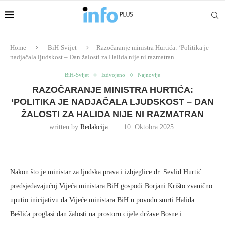
Home
BiH-Svijet
Razočaranje ministra Hurtića: ‘Politika je
nadjačala ljudskost – Dan žalosti za Halida nije ni razmatran
BiH-Svijet
Izdvojeno
Najnovije
RAZOČARANJE MINISTRA HURTIĆA:
‘POLITIKA JE NADJAČALA LJUDSKOST – DAN
ŽALOSTI ZA HALIDA NIJE NI RAZMATRAN
written by
Redakcija
10. Oktobra 2025.
Nakon što je ministar za ljudska prava i izbjeglice dr. Sevlid Hurtić
predsjedavajućoj Vijeća ministara BiH gospođi Borjani Krišto zvanično
uputio inicijativu da Vijeće ministara BiH u povodu smrti Halida
Bešlića proglasi dan žalosti na prostoru cijele države Bosne i