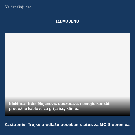
Na današnji dan
IZDVOJENO
Električar Edis Mujanović upozorava, nemojte koristiti
produžne kablove za grijalice, klime…
Zastupnici Trojke predlažu poseban status za MC Srebrenica