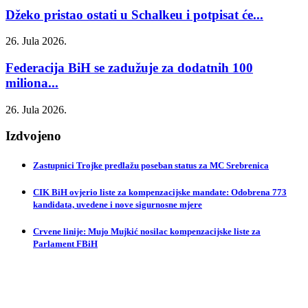
Džeko pristao ostati u Schalkeu i potpisat će...
26. Jula 2026.
Federacija BiH se zadužuje za dodatnih 100
miliona...
26. Jula 2026.
Izdvojeno
Zastupnici Trojke predlažu poseban status za MC Srebrenica
CIK BiH ovjerio liste za kompenzacijske mandate: Odobrena 773
kandidata, uvedene i nove sigurnosne mjere
Crvene linije: Mujo Mujkić nosilac kompenzacijske liste za
Parlament FBiH