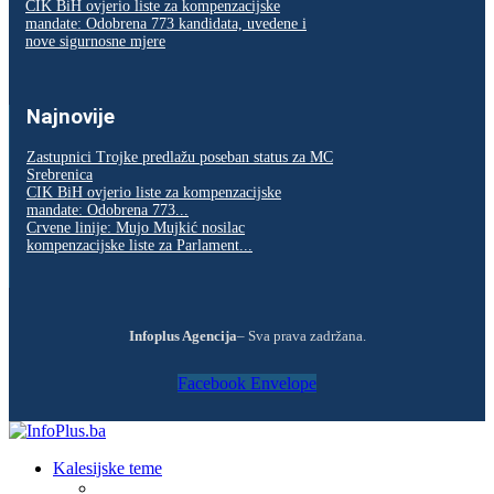
CIK BiH ovjerio liste za kompenzacijske
mandate: Odobrena 773 kandidata, uvedene i
nove sigurnosne mjere
Najnovije
Zastupnici Trojke predlažu poseban status za MC
Srebrenica
CIK BiH ovjerio liste za kompenzacijske
mandate: Odobrena 773...
Crvene linije: Mujo Mujkić nosilac
kompenzacijske liste za Parlament...
Infoplus Agencija
– Sva prava zadržana.
Facebook
Envelope
Kalesijske teme