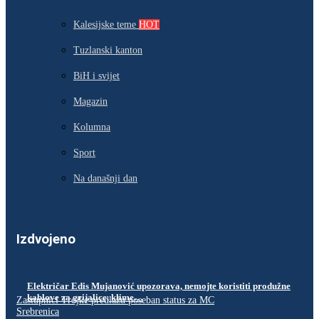
Kalesijske teme
HOT
Tuzlanski kanton
BiH i svijet
Magazin
Kolumna
Sport
Na današnji dan
Izdvojeno
Električar Edis Mujanović upozorava, nemojte koristiti produžne
kablove za grijalice, klime…
Zastupnici Trojke predlažu poseban status za MC
Srebrenica