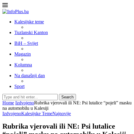
Kalesijske teme
Tuzlanski Kanton
BiH – Svijet
Magazin
Kolumna
Na današnji dan
Sport
Search
Home
Izdvojeno
Rubrika vjerovali ili NE: Psi lutalice “pojeli” masku
na automobilu u Kalesiji
Izdvojeno
Kalesijske Teme
Najnovije
Rubrika vjerovali ili NE: Psi lutalice