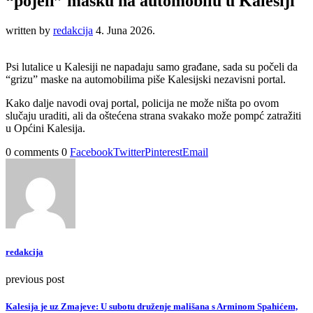
“pojeli” masku na automobilu u Kalesiji
written by
redakcija
4. Juna 2026.
Psi lutalice u Kalesiji ne napadaju samo građane, sada su počeli da
“grizu” maske na automobilima piše Kalesijski nezavisni portal.
Kako dalje navodi ovaj portal, policija ne može ništa po ovom
slučaju uraditi, ali da oštećena strana svakako može pompć zatražiti
u Općini Kalesija.
0 comments
0
Facebook
Twitter
Pinterest
Email
redakcija
previous post
Kalesija je uz Zmajeve: U subotu druženje mališana s Arminom Spahićem,