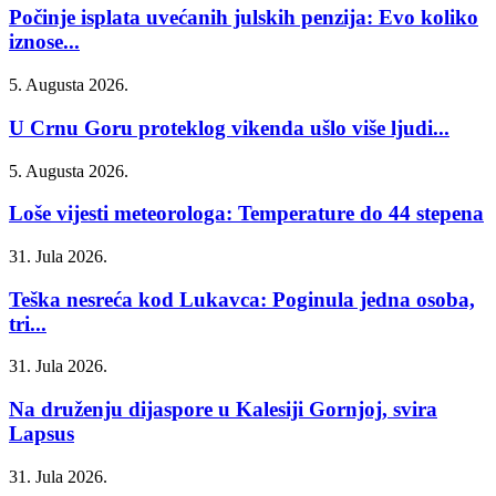
Počinje isplata uvećanih julskih penzija: Evo koliko
iznose...
5. Augusta 2026.
U Crnu Goru proteklog vikenda ušlo više ljudi...
5. Augusta 2026.
Loše vijesti meteorologa: Temperature do 44 stepena
31. Jula 2026.
Teška nesreća kod Lukavca: Poginula jedna osoba,
tri...
31. Jula 2026.
Na druženju dijaspore u Kalesiji Gornjoj, svira
Lapsus
31. Jula 2026.