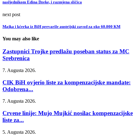
nasljednikom Edina Dzeke, i razmjena sličica
next post
Majka i kćerka iz BiH prevarile austrijski zavod za oko 60.000 KM
You may also like
Zastupnici Trojke predlažu poseban status za MC
Srebrenica
7. Augusta 2026.
CIK BiH ovjerio liste za kompenzacijske mandate:
Odobrena...
7. Augusta 2026.
Crvene linije: Mujo Mujkić nosilac kompenzacijske
liste za...
5. Augusta 2026.