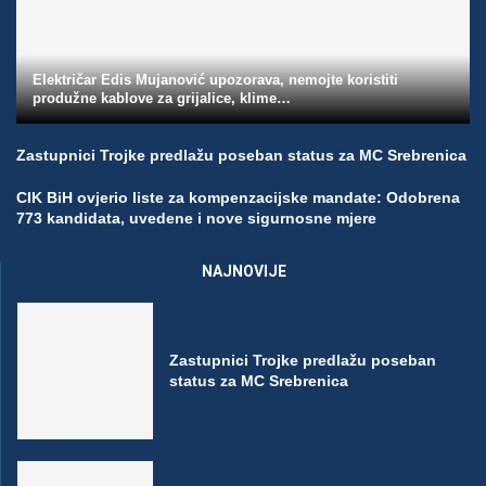
Električar Edis Mujanović upozorava, nemojte koristiti
produžne kablove za grijalice, klime…
Zastupnici Trojke predlažu poseban status za MC Srebrenica
CIK BiH ovjerio liste za kompenzacijske mandate: Odobrena
773 kandidata, uvedene i nove sigurnosne mjere
NAJNOVIJE
Zastupnici Trojke predlažu poseban
status za MC Srebrenica