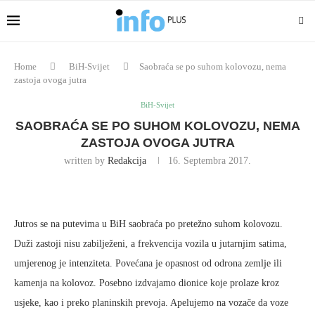
Home
BiH-Svijet
Saobraća se po suhom kolovozu, nema
zastoja ovoga jutra
BiH-Svijet
SAOBRAĆA SE PO SUHOM KOLOVOZU, NEMA
ZASTOJA OVOGA JUTRA
written by
Redakcija
16. Septembra 2017.
Jutros se na putevima u BiH saobraća po pretežno suhom kolovozu.
Duži zastoji nisu zabilježeni, a frekvencija vozila u jutarnjim satima,
umjerenog je intenziteta. Povećana je opasnost od odrona zemlje ili
kamenja na kolovoz. Posebno izdvajamo dionice koje prolaze kroz
usjeke, kao i preko planinskih prevoja. Apelujemo na vozače da voze