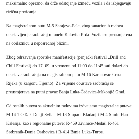
maksimalno oprezno, da drže odstojanje između vozila i da izbjegavaju
rizična preticanja.
Na magistralnom putu M-5 Sarajevo-Pale, zbog sanacionih radova
obustavljen je saobraćaj u tunelu Kalovita Brda. Vozila su preusmjerena
na obilaznicu u neposrednoj blizini.
Zbog održavanja sportske manifestacije (penjački festival „Drill and
Chill Festival) do 17. 09. u vremenu od 11:00 do 11:45 sati dolazi do
obustave saobraćaja na magistralnom putu M-16 Karanovac-Crna
Rijeka (u kanjonu Tijesno). Za vrijeme obustave saobraćaj se
preusmjerava na putni pravac Banja Luka-Čađavica-Mrkonjić Grad.
Od ostalih puteva sa aktuelnim radovima izdvajamo magistralne puteve:
M-14.1 Odžak-Donji Svilaj, M-18 Stupari–Kladanj i M-4 Simin Han-
Kalesija, kao i regionalne puteve: R-469 Živinice-Međaš, R-461
Srebrenik-Donja Orahovica i R-414 Banja Luka-Turbe.