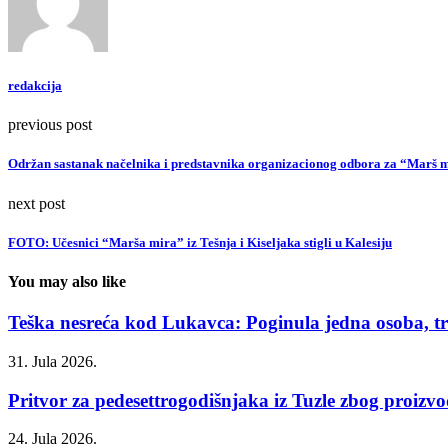
redakcija
previous post
Održan sastanak načelnika i predstavnika organizacionog odbora za “Marš 
next post
FOTO: Učesnici “Marša mira” iz Tešnja i Kiseljaka stigli u Kalesiju
You may also like
Teška nesreća kod Lukavca: Poginula jedna osoba, tri
31. Jula 2026.
Pritvor za pedesettrogodišnjaka iz Tuzle zbog proizvod
24. Jula 2026.