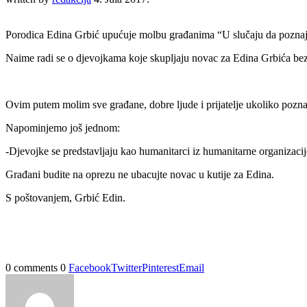
Porodica Edina Grbić upućuje molbu građanima “U slučaju da poznajte i
Naime radi se o djevojkama koje skupljaju novac za Edina Grbića bez
Ovim putem molim sve građane, dobre ljude i prijatelje ukoliko poznaj
Napominjemo još jednom:
-Djevojke se predstavljaju kao humanitarci iz humanitarne organizacij
Građani budite na oprezu ne ubacujte novac u kutije za Edina.
S poštovanjem, Grbić Edin.
0 comments
0
Facebook
Twitter
Pinterest
Email