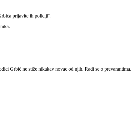
ića prijavite ih policiji”.
nika.
odici Grbić ne stiže nikakav novac od njih. Radi se o prevarantima.