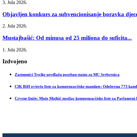
3. Jula 2026.
Objavljen konkurs za subvencionisanje boravka djece
2. Jula 2026.
Mustajbašić: Od minusa od 25 miliona do suficita...
1. Jula 2026.
Izdvojeno
Zastupnici Trojke predlažu poseban status za MC Srebrenica
CIK BiH ovjerio liste za kompenzacijske mandate: Odobrena 773 kandi
Crvene linije: Mujo Mujkić nosilac kompenzacijske liste za Parlament