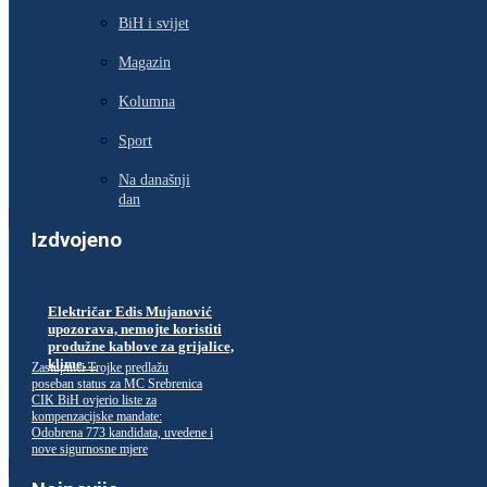
BiH i svijet
Magazin
Kolumna
Sport
Na današnji
dan
Izdvojeno
Električar Edis Mujanović
upozorava, nemojte koristiti
produžne kablove za grijalice,
klime…
Zastupnici Trojke predlažu
poseban status za MC Srebrenica
CIK BiH ovjerio liste za
kompenzacijske mandate:
Odobrena 773 kandidata, uvedene i
nove sigurnosne mjere