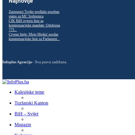
Najnovije
Zastupnici Trojke predlažu poseban
status za MC Srebrenica
CIK BiH ovjerio liste za
kompenzacijske mandate: Odobrena
773...
Crvene linije: Mujo Mujkić nosilac
kompenzacijske liste za Parlament...
Infoplus Agencija
– Sva prava zadržana.
Kalesijske teme
Tuzlanski Kanton
BiH – Svijet
Magazin