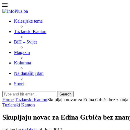
Kalesijske teme
Tuzlanski Kanton
BiH – Svijet
Magazin
Kolumna
Na današnji dan
Sport
Search
Home
Tuzlanski Kanton
Skupljaju novac za Edina Grbića bez znanja 
Tuzlanski Kanton
Skupljaju novac za Edina Grbića bez znanj
written by
redakcija
4. Jula 2017.