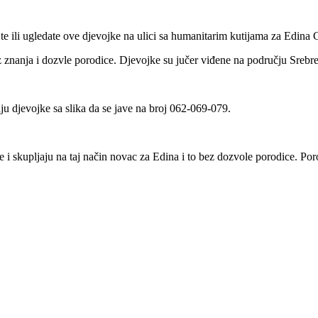
li ugledate ove djevojke na ulici sa humanitarim kutijama za Edina Grb
 znanja i dozvle porodice. Djevojke su jučer viđene na području Srebre
u djevojke sa slika da se jave na broj 062-069-079.
e i skupljaju na taj način novac za Edina i to bez dozvole porodice. Por