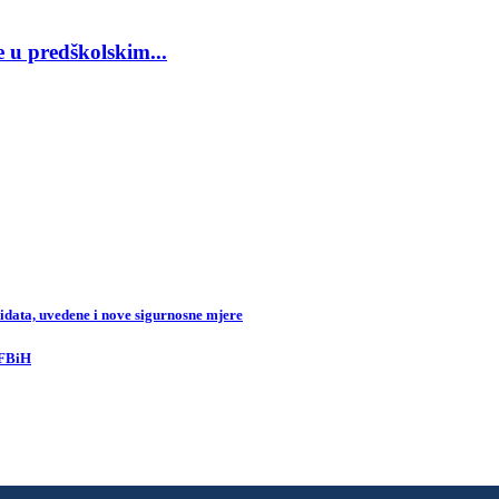
 u predškolskim...
data, uvedene i nove sigurnosne mjere
 FBiH