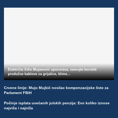
Električar Edis Mujanović upozorava, nemojte koristiti
produžne kablove za grijalice, klime…
Crvene linije: Mujo Mujkić nosilac kompenzacijske liste za
Parlament FBiH
Počinje isplata uvećanih julskih penzija: Evo koliko iznose
najviša i najniža