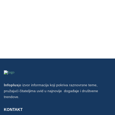
Infoplus
je izvor informacija koji pokriva raznovrsne teme,
pružajući čitateljima uvid u najnovije događaje i društvene
trendove.
KONTAKT