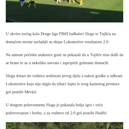
U okviru trećeg kola Druge lige FBiH fudbaleri Sloge iz Tojšića na
domaćem terenu savladali su ekipu Lokomotive rezultatom 2:0.
Na samom početku utakmice gosti su pokazali da u Tojšiće nisu došli da
se brane te su u nekoliko navrata i zaprijetili golmanu domaćih.
Sloga dolazi do vodstva sredinom prvog djela a nakon greške u odbrani
Lokomotive koja nije stigla da izbaci loptu iz svog kaznenog prostora
gol postiže Mevkić.
U drugom poluvremenu Sloga je pokazala bolju igru i veću
požrtvovanost i borbu, a za vodstvo od 2:0 gol postiže Hodžić.