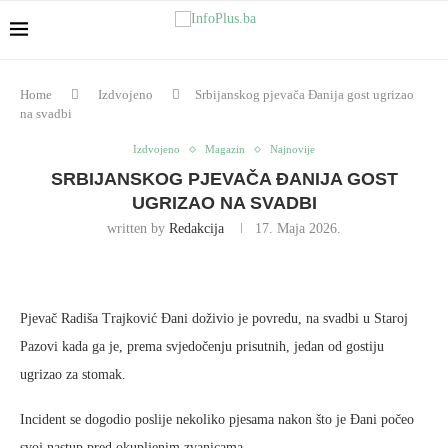
Home
Izdvojeno
Srbijanskog pjevača Đanija gost ugrizao
na svadbi
Izdvojeno
Magazin
Najnovije
SRBIJANSKOG PJEVAČA ĐANIJA GOST
UGRIZAO NA SVADBI
written by
Redakcija
17. Maja 2026.
Pjevač Radiša Trajković Đani doživio je povredu, na svadbi u Staroj
Pazovi kada ga je, prema svjedočenju prisutnih, jedan od gostiju
ugrizao za stomak.
Incident se dogodio poslije nekoliko pjesama nakon što je Đani počeo
svoj nastup pred okupljenim zvanicama.