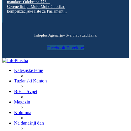
mandate: Odobrena 773...
Crvene linije: Mujo Mujkić nosilac
kompenzacijske liste za Parlament...
Infoplus Agencija
– Sva prava zadržana.
Facebook
Envelope
Kalesijske teme
Tuzlanski Kanton
BiH – Svijet
Magazin
Kolumna
Na današnji dan