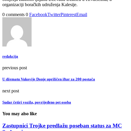
organizaciji boračkih udruženja Kalesije.
0 comments
0
Facebook
Twitter
Pinterest
Email
redakcija
previous post
U džematu Vukovije Donje upriličen iftar za 200 postača
next post
Sudar četiri vozila, povrijeđeno pet osoba
You may also like
Zastupnici Trojke predlažu poseban status za MC