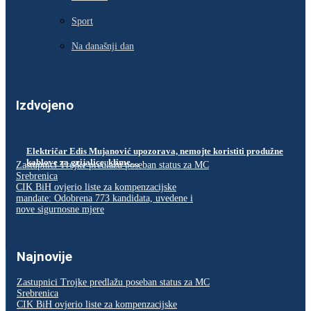
Sport
Na današnji dan
Izdvojeno
Električar Edis Mujanović upozorava, nemojte koristiti produžne
kablove za grijalice, klime…
Zastupnici Trojke predlažu poseban status za MC
Srebrenica
CIK BiH ovjerio liste za kompenzacijske
mandate: Odobrena 773 kandidata, uvedene i
nove sigurnosne mjere
Najnovije
Zastupnici Trojke predlažu poseban status za MC
Srebrenica
CIK BiH ovjerio liste za kompenzacijske