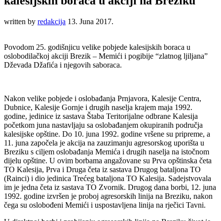
kalesijskih boraca u akciji na Breziku
written by
redakcija
13. Juna 2017.
Povodom 25. godišnjicu velike pobjede kalesijskih boraca u
oslobodilačkoj akciji Brezik – Memići i pogibije “zlatnog ljiljana”
Dževada Džafića i njegovih saboraca.
Nakon velike pobjede i oslobađanja Prnjavora, Kalesije Centra,
Dubnice, Kalesije Gornje i drugih naselja krajem maja 1992.
godine, jedinice iz sastava Štaba Teritorijalne odbrane Kalesija
početkom juna nastavljaju sa oslobađanjem okupiranih područja
kalesijske opštine. Do 10. juna 1992. godine vršene su pripreme, a
11. juna započela je akcija na zauzimanju agresorskog uporišta u
Breziku s ciljem oslobađanja Memića i drugih naselja na istočnom
dijelu opštine. U ovim borbama angažovane su Prva opštinska četa
TO Kalesija, Prva i Druga četa iz sastava Drugog bataljona TO
(Rainci) i dio jedinica Trećeg bataljona TO Kalesija. Sadejstvovala
im je jedna četa iz sastava TO Zvornik. Drugog dana borbi, 12. juna
1992. godine izvršen je proboj agresorskih linija na Breziku, nakon
čega su oslobođeni Memići i uspostavljena linija na rječici Tavni.