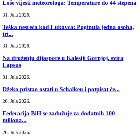
Loše vijesti meteorologa: Temperature do 44 stepena
31. Jula 2026.
Teška nesreća kod Lukavca: Poginula jedna osoba,
tri...
31. Jula 2026.
Na druženju dijaspore u Kalesiji Gornjoj, svira
Lapsus
31. Jula 2026.
Džeko pristao ostati u Schalkeu i potpisat će...
26. Jula 2026.
Federacija BiH se zadužuje za dodatnih 100
miliona...
26. Jula 2026.