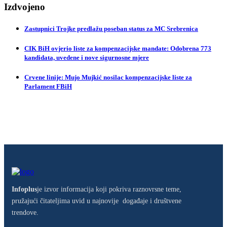
Izdvojeno
Zastupnici Trojke predlažu poseban status za MC Srebrenica
CIK BiH ovjerio liste za kompenzacijske mandate: Odobrena 773
kandidata, uvedene i nove sigurnosne mjere
Crvene linije: Mujo Mujkić nosilac kompenzacijske liste za
Parlament FBiH
Infoplus
je izvor informacija koji pokriva raznovrsne teme,
pružajući čitateljima uvid u najnovije događaje i društvene
trendove.