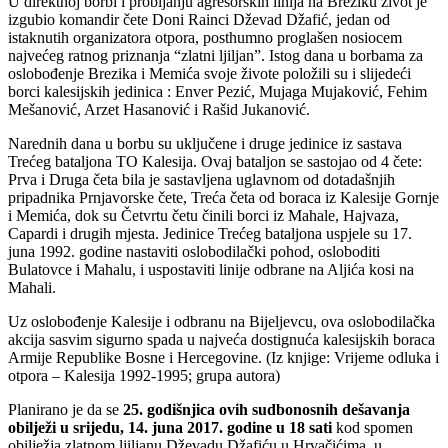
U direktnoj borbi i probijanju agresorskih linija na Breziku život je
izgubio komandir čete Doni Rainci Dževad Džafić, jedan od
istaknutih organizatora otpora, posthumno proglašen nosiocem
najvećeg ratnog priznanja “zlatni ljiljan”. Istog dana u borbama za
oslobođenje Brezika i Memića svoje živote položili su i slijedeći
borci kalesijskih jedinica : Enver Pezić, Mujaga Mujaković, Fehim
Mešanović, Arzet Hasanović i Rašid Jukanović.
Narednih dana u borbu su uključene i druge jedinice iz sastava
Trećeg bataljona TO Kalesija. Ovaj bataljon se sastojao od 4 čete:
Prva i Druga četa bila je sastavljena uglavnom od dotadašnjih
pripadnika Prnjavorske čete, Treća četa od boraca iz Kalesije Gornje
i Memića, dok su Četvrtu četu činili borci iz Mahale, Hajvaza,
Capardi i drugih mjesta. Jedinice Trećeg bataljona uspjele su 17.
juna 1992. godine nastaviti oslobodilački pohod, osloboditi
Bulatovce i Mahalu, i uspostaviti linije odbrane na Aljića kosi na
Mahali.
Uz oslobođenje Kalesije i odbranu na Bijeljevcu, ova oslobodilačka
akcija sasvim sigurno spada u najveća dostignuća kalesijskih boraca
Armije Republike Bosne i Hercegovine. (Iz knjige: Vrijeme odluka i
otpora – Kalesija 1992-1995; grupa autora)
Planirano je da se
25. godišnjica ovih sudbonosnih dešavanja
obilježi u srijedu, 14. juna 2017. godine u 18 sati
kod spomen
obilježja zlatnom ljiljanu Dževadu Džafiću u Hrvačićima, u