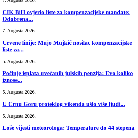
7. Augusta 2026.
CIK BiH ovjerio liste za kompenzacijske mandate:
Odobrena...
7. Augusta 2026.
Crvene linije: Mujo Mujkić nosilac kompenzacijske
liste za...
5. Augusta 2026.
Počinje isplata uvećanih julskih penzija: Evo koliko
iznose...
5. Augusta 2026.
U Crnu Goru proteklog vikenda ušlo više ljudi...
5. Augusta 2026.
Loše vijesti meteorologa: Temperature do 44 stepena