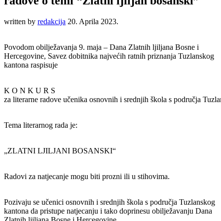
radove o temi “Zlatni ljiljan bosanski”
written by
redakcija
20. Aprila 2023.
Povodom obilježavanja 9. maja – Dana Zlatnih ljiljana Bosne i
Hercegovine, Savez dobitnika najvećih ratnih priznanja Tuzlanskog
kantona raspisuje
K O N K U R S
za literarne radove učenika osnovnih i srednjih škola s područja Tuz
Tema literarnog rada je:
„ZLATNI LJILJANI BOSANSKI“
Radovi za natjecanje mogu biti prozni ili u stihovima.
Pozivaju se učenici osnovnih i srednjih škola s područja Tuzlanskog
kantona da pristupe natjecanju i tako doprinesu obilježavanju Dana
Zlatnih ljiljana Bosne i Hercegovine.