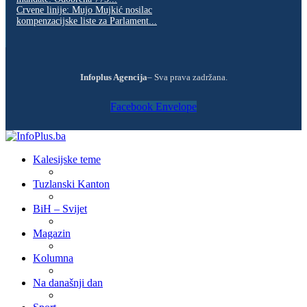
Crvene linije: Mujo Mujkić nosilac
kompenzacijske liste za Parlament...
Infoplus Agencija
– Sva prava zadržana.
Facebook
Envelope
Kalesijske teme
Tuzlanski Kanton
BiH – Svijet
Magazin
Kolumna
Na današnji dan