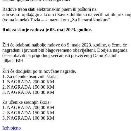
Radove treba slati elektronskim puem ili poštom na
adrese: sdnrptk@gmail.com i Savez dobitnika najvećih ratnih priznan
(vojna lamela) Tuzla – sa naznakom „Za literarni konkurs“.
Rok za slanje radova je 03. maj 2023. godine.
Žiri će odabrati najbolje radove do 9. maja 2023. godine, o čemu će
nagrađeni i javnost biti blagovremeno obaviješteni. Dodjela nagrada
će se obaviti na prigodnoj svečanosti posvećenoj Danu Zlatnih
ljiljana BiH
Žiri će dodijeliti po tri novčane nagrade.
1. Za učenike osnovnih škola:
1. NAGRADA 200,00 KM
2. NAGRADA 150,00 KM
3. NAGRADA 100,00 KM
Za učenike srednjih škola:
1. NAGRADA 200,00 KM
2. NAGRADA 150,00 KM
3. NAGRADA 100,00 KM
Izdvojeno