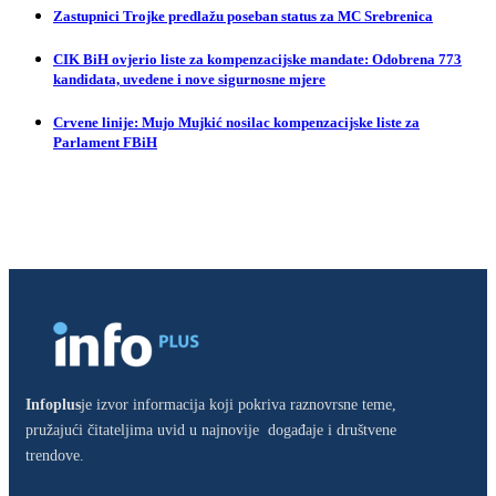
Zastupnici Trojke predlažu poseban status za MC Srebrenica
CIK BiH ovjerio liste za kompenzacijske mandate: Odobrena 773
kandidata, uvedene i nove sigurnosne mjere
Crvene linije: Mujo Mujkić nosilac kompenzacijske liste za
Parlament FBiH
Infoplus
je izvor informacija koji pokriva raznovrsne teme,
pružajući čitateljima uvid u najnovije događaje i društvene
trendove.