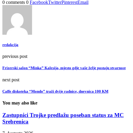
0 comments
0
Facebook
Twitter
Pinterest
Email
redakcija
previous post
Frizerski salon “Minka” Kalesija, mjesto gdje vaše želje postaju stvarnost
next post
Caffe diskoteka “Mondo” traži dvije radnice, dnevnica 100 KM
You may also like
Zastupnici Trojke predlažu poseban status za MC
Srebrenica