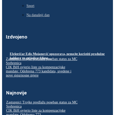
Sport
Na današnji dan
Izdvojeno
Električar Edis Mujanović upozorava, nemojte koristiti produžne
kablove za grijalice, klime…
Zastupnici Trojke predlažu poseban status za MC
Srebrenica
CIK BiH ovjerio liste za kompenzacijske
mandate: Odobrena 773 kandidata, uvedene i
nove sigurnosne mjere
Najnovije
Zastupnici Trojke predlažu poseban status za MC
Srebrenica
CIK BiH ovjerio liste za kompenzacijske
mandate: Odobrena 773...