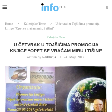
Home
Kalesijske Teme
U četvrak u Tojšićima promocija
knjige “Opet se vraćam miru i tišini”
Kalesijske Teme
U ČETVRAK U TOJŠIĆIMA PROMOCIJA
KNJIGE “OPET SE VRAĆAM MIRU I TIŠINI”
written by
Redakcija
24. Maja 2017.