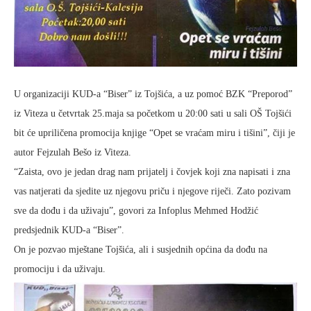
U organizaciji KUD-a “Biser” iz Tojšića, a uz pomoć BZK “Preporod”
iz Viteza u četvrtak 25.maja sa početkom u 20:00 sati u sali OŠ Tojšići
bit će upriličena promocija knjige “Opet se vraćam miru i tišini”, čiji je
autor Fejzulah Bešo iz Viteza.
“Zaista, ovo je jedan drag nam prijatelj i čovjek koji zna napisati i zna
vas natjerati da sjedite uz njegovu priču i njegove riječi. Zato pozivam
sve da dođu i da uživaju”, govori za Infoplus Mehmed Hodžić
predsjednik KUD-a “Biser”.
On je pozvao mještane Tojšića, ali i susjednih općina da dođu na
promociju i da uživaju.