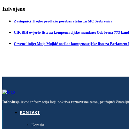
Izdvojeno
Zastupnici Trojke predlažu poseban status za MC Srebrenica
CIK BiH ovjerio liste za kompenzacijske mandate: Odobrena 773 kandi
Crvene linije: Mujo Mujkić nosilac kompenzacijske liste za Parlament
Infoplus
je izvor informacija koji pokriva raznovrsne teme, pružajući čitatel
KONTAKT
Kontakt