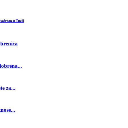
erodrom u Tuzli
ebrenica
obrena...
e za...
nose...