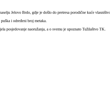
 naselju Jelovo Brdo, gdje je došlo do pretresa porodične kuće vlasništ
 puška i određeni broj metaka.
djela posjedovanje naoružanja, a o svemu je upoznato Tužilaštvo TK.