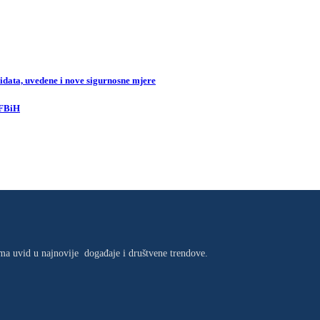
data, uvedene i nove sigurnosne mjere
 FBiH
jima uvid u najnovije događaje i društvene trendove.