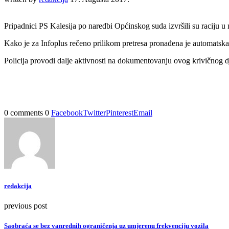
Pripadnici PS Kalesija po naredbi Općinskog suda izvršili su raciju u
Kako je za Infoplus rečeno prilikom pretresa pronađena je automatska
Policija provodi dalje aktivnosti na dokumentovanju ovog krivičnog 
0 comments
0
Facebook
Twitter
Pinterest
Email
redakcija
previous post
Saobraća se bez vanrednih ograničenja uz umjerenu frekvenciju vozila