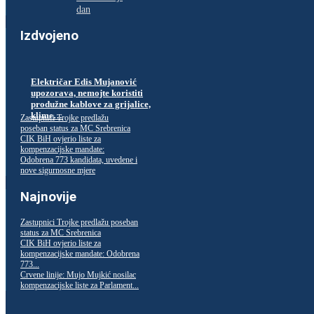
dan
Izdvojeno
Električar Edis Mujanović
upozorava, nemojte koristiti
produžne kablove za grijalice,
klime…
Zastupnici Trojke predlažu
poseban status za MC Srebrenica
CIK BiH ovjerio liste za
kompenzacijske mandate:
Odobrena 773 kandidata, uvedene i
nove sigurnosne mjere
Najnovije
Zastupnici Trojke predlažu poseban
status za MC Srebrenica
CIK BiH ovjerio liste za
kompenzacijske mandate: Odobrena
773...
Crvene linije: Mujo Mujkić nosilac
kompenzacijske liste za Parlament...