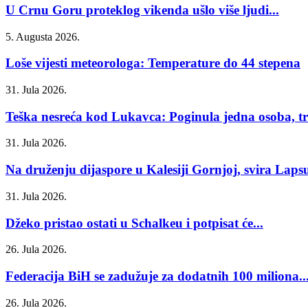
U Crnu Goru proteklog vikenda ušlo više ljudi...
5. Augusta 2026.
Loše vijesti meteorologa: Temperature do 44 stepena
31. Jula 2026.
Teška nesreća kod Lukavca: Poginula jedna osoba, tri
31. Jula 2026.
Na druženju dijaspore u Kalesiji Gornjoj, svira Laps
31. Jula 2026.
Džeko pristao ostati u Schalkeu i potpisat će...
26. Jula 2026.
Federacija BiH se zadužuje za dodatnih 100 miliona..
26. Jula 2026.