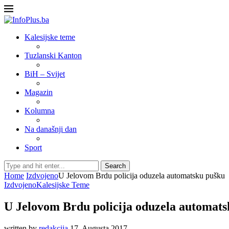
Kalesijske teme
Tuzlanski Kanton
BiH – Svijet
Magazin
Kolumna
Na današnji dan
Sport
Search
Home
Izdvojeno
U Jelovom Brdu policija oduzela automatsku pušku
Izdvojeno
Kalesijske Teme
U Jelovom Brdu policija oduzela automat
written by
redakcija
17. Augusta 2017.