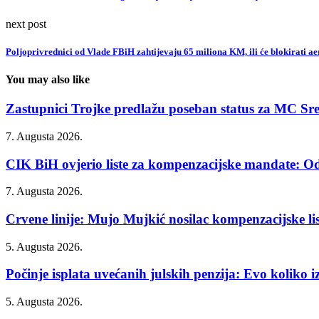
next post
Poljoprivrednici od Vlade FBiH zahtijevaju 65 miliona KM, ili će blokirati a
You may also like
Zastupnici Trojke predlažu poseban status za MC Sr
7. Augusta 2026.
CIK BiH ovjerio liste za kompenzacijske mandate: Od
7. Augusta 2026.
Crvene linije: Mujo Mujkić nosilac kompenzacijske list
5. Augusta 2026.
Počinje isplata uvećanih julskih penzija: Evo koliko iz
5. Augusta 2026.