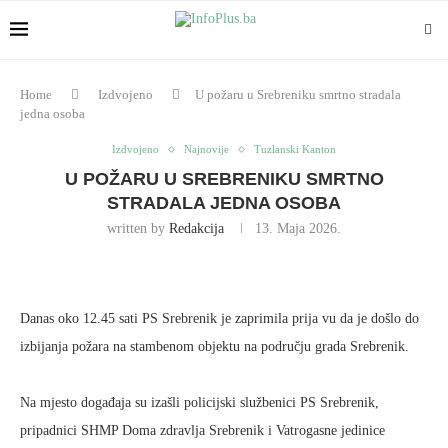
Home
Izdvojeno
U požaru u Srebreniku smrtno stradala
jedna osoba
Izdvojeno
Najnovije
Tuzlanski Kanton
U POŽARU U SREBRENIKU SMRTNO
STRADALA JEDNA OSOBA
written by
Redakcija
13. Maja 2026.
Danas oko 12.45 sati PS Srebrenik je zaprimila prija vu da je došlo do
izbijanja požara na stambenom objektu na području grada Srebrenik.
Na mjesto događaja su izašli policijski službenici PS Srebrenik,
pripadnici SHMP Doma zdravlja Srebrenik i Vatrogasne jedinice