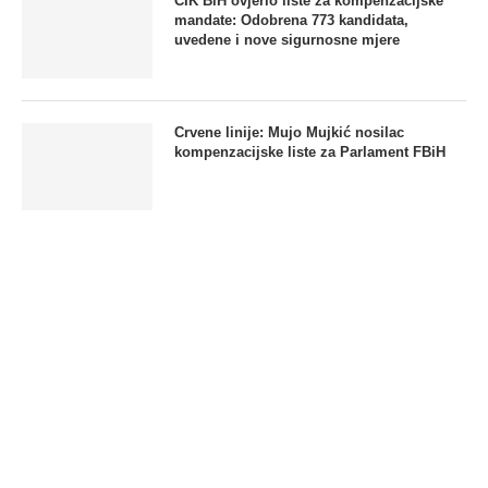
CIK BiH ovjerio liste za kompenzacijske
mandate: Odobrena 773 kandidata,
uvedene i nove sigurnosne mjere
Crvene linije: Mujo Mujkić nosilac
kompenzacijske liste za Parlament FBiH