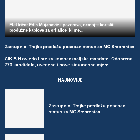
Električar Edis Mujanović upozorava, nemojte koristiti
produžne kablove za grijalice, klime…
Zastupnici Trojke predlažu poseban status za MC Srebrenica
CIK BiH ovjerio liste za kompenzacijske mandate: Odobrena
773 kandidata, uvedene i nove sigurnosne mjere
NAJNOVIJE
Zastupnici Trojke predlažu poseban
status za MC Srebrenica