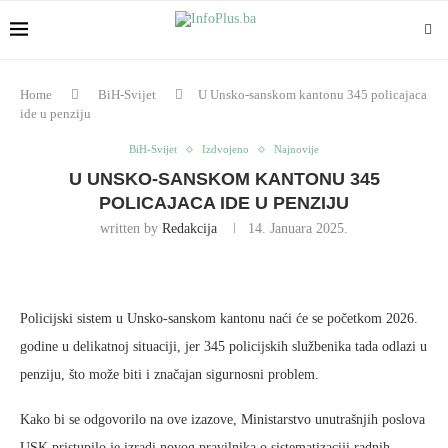
Home
BiH-Svijet
U Unsko-sanskom kantonu 345 policajaca
ide u penziju
BiH-Svijet
Izdvojeno
Najnovije
U UNSKO-SANSKOM KANTONU 345
POLICAJACA IDE U PENZIJU
written by
Redakcija
14. Januara 2025.
Policijski sistem u Unsko-sanskom kantonu naći će se početkom 2026.
godine u delikatnoj situaciji, jer 345 policijskih službenika tada odlazi u
penziju, što može biti i značajan sigurnosni problem.
Kako bi se odgovorilo na ove izazove, Ministarstvo unutrašnjih poslova
USK pristupilo je izradi novog pravilnika o sistematizaciji radnih