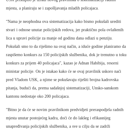
mjesta, a planiraju se i zapošljavanja mladih policajaca.
“Nama je neophodna ova sistematizacija kako bismo pokušali urediti
stvari i odnose unutar policijskih redova, jer praktično pola ovlaštenih
lica u upravi policije za manje od godinu dana odlazi u penziju.
Pokušali smo to da riješimo na ovaj način, a iduće godine planiramo da
raspišemo konkurs za 150 policijskih službenika, dok je trenutno u toku
konkurs za prijem 40 policajaca”, kazao je Adnan Habibija, resorni
ministar policije. On je istakao kako će se ovaj pravilnik uskoro naći
pred Vladom USK, a njime se pokušavaju riješiti brojna kadrovska
pitanja, budući da, prema sadašnjoj sistematizaciji, Unsko-sanskom
kantonu nedostaje oko 200 policajaca.
“Bitno je da će se novim pravilnikom predvidjeti preraspodjela radnih
mjesta unutar postojećeg kadra, doći će do lakšeg i efikasnijeg
unapređivanja policijskih službenika, a sve u cilju da se zadrži