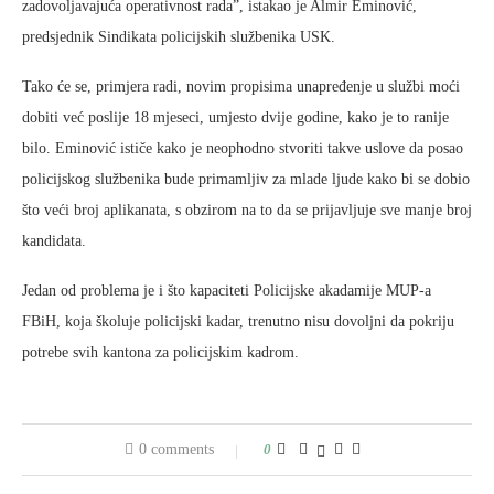
zadovoljavajuća operativnost rada”, istakao je Almir Eminović,
predsjednik Sindikata policijskih službenika USK.
Tako će se, primjera radi, novim propisima unapređenje u službi moći
dobiti već poslije 18 mjeseci, umjesto dvije godine, kako je to ranije
bilo. Eminović ističe kako je neophodno stvoriti takve uslove da posao
policijskog službenika bude primamljiv za mlade ljude kako bi se dobio
što veći broj aplikanata, s obzirom na to da se prijavljuje sve manje broj
kandidata.
Jedan od problema je i što kapaciteti Policijske akadamije MUP-a
FBiH, koja školuje policijski kadar, trenutno nisu dovoljni da pokriju
potrebe svih kantona za policijskim kadrom.
0 comments
0