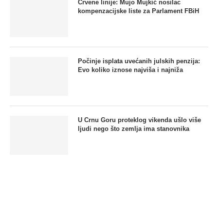
Crvene linije: Mujo Mujkić nosilac
kompenzacijske liste za Parlament FBiH
Počinje isplata uvećanih julskih penzija:
Evo koliko iznose najviša i najniža
U Crnu Goru proteklog vikenda ušlo više
ljudi nego što zemlja ima stanovnika