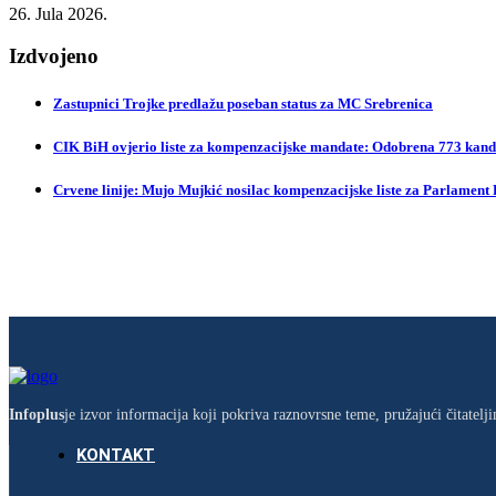
26. Jula 2026.
Izdvojeno
Zastupnici Trojke predlažu poseban status za MC Srebrenica
CIK BiH ovjerio liste za kompenzacijske mandate: Odobrena 773 kandi
Crvene linije: Mujo Mujkić nosilac kompenzacijske liste za Parlament
Infoplus
je izvor informacija koji pokriva raznovrsne teme, pružajući čitatel
KONTAKT