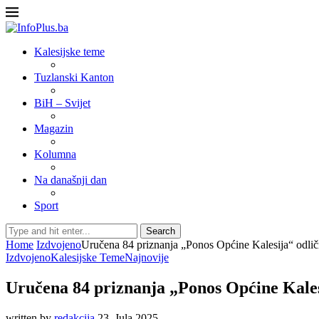
Kalesijske teme
Tuzlanski Kanton
BiH – Svijet
Magazin
Kolumna
Na današnji dan
Sport
Search
Home
Izdvojeno
Uručena 84 priznanja „Ponos Općine Kalesija“ odli
Izdvojeno
Kalesijske Teme
Najnovije
Uručena 84 priznanja „Ponos Općine Kales
written by
redakcija
23. Jula 2025.