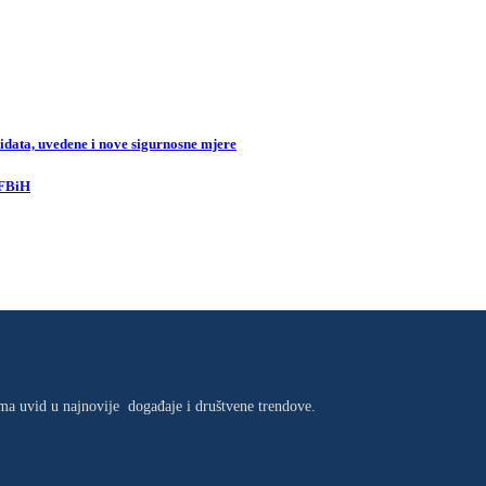
data, uvedene i nove sigurnosne mjere
 FBiH
jima uvid u najnovije događaje i društvene trendove.