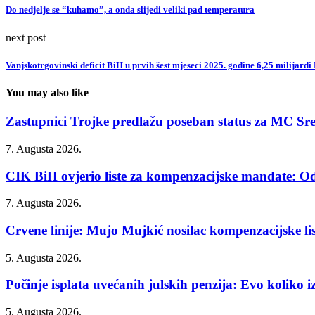
Do nedjelje se “kuhamo”, a onda slijedi veliki pad temperatura
next post
Vanjskotrgovinski deficit BiH u prvih šest mjeseci 2025. godine 6,25 milijard
You may also like
Zastupnici Trojke predlažu poseban status za MC Sr
7. Augusta 2026.
CIK BiH ovjerio liste za kompenzacijske mandate: Od
7. Augusta 2026.
Crvene linije: Mujo Mujkić nosilac kompenzacijske list
5. Augusta 2026.
Počinje isplata uvećanih julskih penzija: Evo koliko iz
5. Augusta 2026.