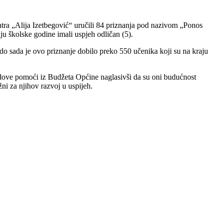
ra „Alija Izetbegović“ uručili 84 priznanja pod nazivom „Ponos
u školske godine imali uspjeh odličan (5).
 do sada je ovo priznanje dobilo preko 550 učenika koji su na kraju
idove pomoći iz Budžeta Općine naglasivši da su oni budućnost
užni za njihov razvoj u uspijeh.