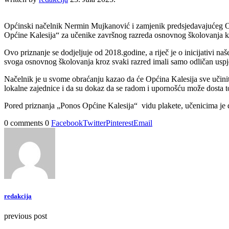
Općinski načelnik Nermin Mujkanović i zamjenik predsjedavajućeg Op
Općine Kalesija“ za učenike završnog razreda osnovnog školovanja ko
Ovo priznanje se dodjeljuje od 2018.godine, a riječ je o inicijativi n
svoga osnovnog školovanja kroz svaki razred imali samo odličan usp
Načelnik je u svome obraćanju kazao da će Općina Kalesija sve učini
lokalne zajednice i da su dokaz da se radom i upornošću može dosta tog
Pored priznanja „Ponos Općine Kalesija“ vidu plakete, učenicima je
0 comments
0
Facebook
Twitter
Pinterest
Email
redakcija
previous post