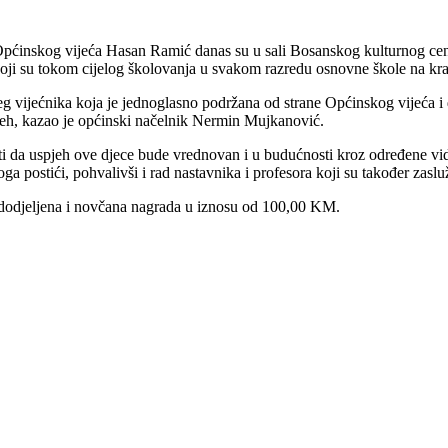
ćinskog vijeća Hasan Ramić danas su u sali Bosanskog kulturnog cent
ji su tokom cijelog školovanja u svakom razredu osnovne škole na kraj
ašeg vijećnika koja je jednoglasno podržana od strane Općinskog vijeća i
jeh, kazao je općinski načelnik Nermin Mujkanović.
ti da uspjeh ove djece bude vrednovan i u budućnosti kroz određene v
a postići, pohvalivši i rad nastavnika i profesora koji su također zasl
 dodjeljena i novčana nagrada u iznosu od 100,00 KM.