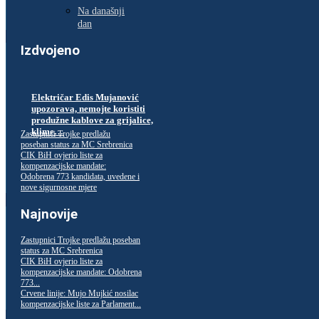
Na današnji
dan
Izdvojeno
Električar Edis Mujanović
upozorava, nemojte koristiti
produžne kablove za grijalice,
klime…
Zastupnici Trojke predlažu
poseban status za MC Srebrenica
CIK BiH ovjerio liste za
kompenzacijske mandate:
Odobrena 773 kandidata, uvedene i
nove sigurnosne mjere
Najnovije
Zastupnici Trojke predlažu poseban
status za MC Srebrenica
CIK BiH ovjerio liste za
kompenzacijske mandate: Odobrena
773...
Crvene linije: Mujo Mujkić nosilac
kompenzacijske liste za Parlament...