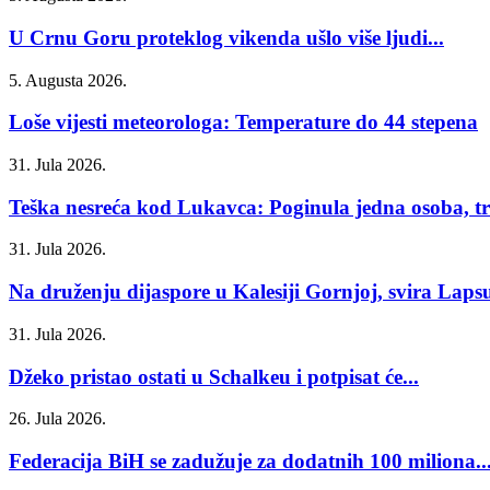
U Crnu Goru proteklog vikenda ušlo više ljudi...
5. Augusta 2026.
Loše vijesti meteorologa: Temperature do 44 stepena
31. Jula 2026.
Teška nesreća kod Lukavca: Poginula jedna osoba, tri
31. Jula 2026.
Na druženju dijaspore u Kalesiji Gornjoj, svira Laps
31. Jula 2026.
Džeko pristao ostati u Schalkeu i potpisat će...
26. Jula 2026.
Federacija BiH se zadužuje za dodatnih 100 miliona..