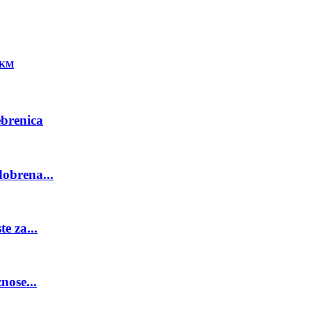
i KM
ebrenica
obrena...
e za...
nose...