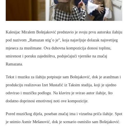
Kalesijac Miralem Bošnjaković predstavio je svoju prvu autorsku ilahiju
pod nazivom „Ramazan stig’o je“, koja najavljuje dolazak najsvetijeg
mjeseca za muslimane. Ova duhovna kompozicija donosi toplinu,
smirenost i poruku zajedništva, podsjećajući vjernike na značaj
Ramazana.
Tekst i muziku za ilahiju potpisuje sam Bošnjaković, dok je aranžman i
produkciju realizovao Izet Mustafić iz Taksim studija, koji je ujedno
odsvirao i muzičku podlogu. Na klaviru je svirao autor ilahije, što
dodatno doprinosi emotivnoj noti ove kompozicije.
Pored muzičkog dijela, poseban značaj ima i vizuelna priča ilahije. Spot
je snimio Asmir Mešanović, dok je scenario osmislio sam Bošnjaković.