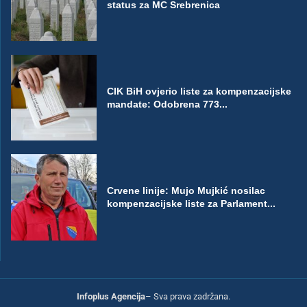
status za MC Srebrenica
CIK BiH ovjerio liste za kompenzacijske
mandate: Odobrena 773...
Crvene linije: Mujo Mujkić nosilac
kompenzacijske liste za Parlament...
Infoplus Agencija
– Sva prava zadržana.