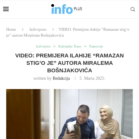
Home
Izdvojeno
VIDEO: Premijera ilahije “Ramazan stig’o
je” autora Miralema Bošnjakovića
Izdvojeno
Kalesijske Teme
Najnovije
VIDEO: PREMIJERA ILAHIJE “RAMAZAN
STIG’O JE” AUTORA MIRALEMA
BOŠNJAKOVIĆA
written by
Redakcija
5. Marta 2025.