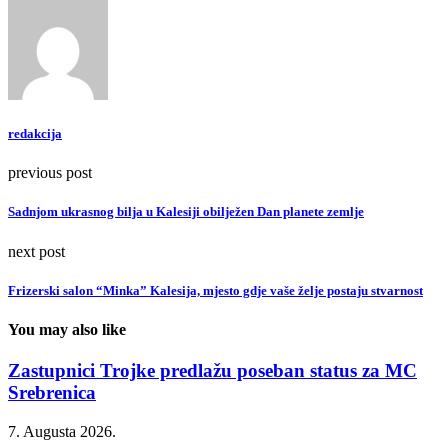
redakcija
previous post
Sadnjom ukrasnog bilja u Kalesiji obilježen Dan planete zemlje
next post
Frizerski salon “Minka” Kalesija, mjesto gdje vaše želje postaju stvarnost
You may also like
Zastupnici Trojke predlažu poseban status za MC
Srebrenica
7. Augusta 2026.