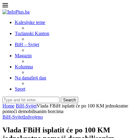
Kalesijske teme
Tuzlanski Kanton
BiH – Svijet
Magazin
Kolumna
Na današnji dan
Sport
Search
Home
BiH-Svijet
Vlada FBiH isplatit će po 100 KM jednokratne
pomoći demobilisanim borcima
BiH-Svijet
Izdvojeno
Vlada FBiH isplatit će po 100 KM