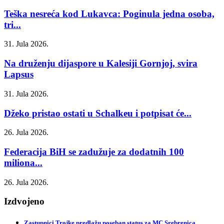
Teška nesreća kod Lukavca: Poginula jedna osoba,
tri...
31. Jula 2026.
Na druženju dijaspore u Kalesiji Gornjoj, svira
Lapsus
31. Jula 2026.
Džeko pristao ostati u Schalkeu i potpisat će...
26. Jula 2026.
Federacija BiH se zadužuje za dodatnih 100
miliona...
26. Jula 2026.
Izdvojeno
Zastupnici Trojke predlažu poseban status za MC Srebrenica