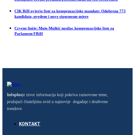
CIK BiH ovjerio liste za kompenzacijske mandate: Odobrena 773
kandidata, uvedene i nove sigurnosne mjere
Crvene linije: Mujo Mujkić nosilac kompenzacijske liste za
Parlament FBiH
Infoplus
je izvor informacija koji pokriva raznovrsne teme,
pružajući čitateljima uvid u najnovije događaje i društvene
trendove.
KONTAKT