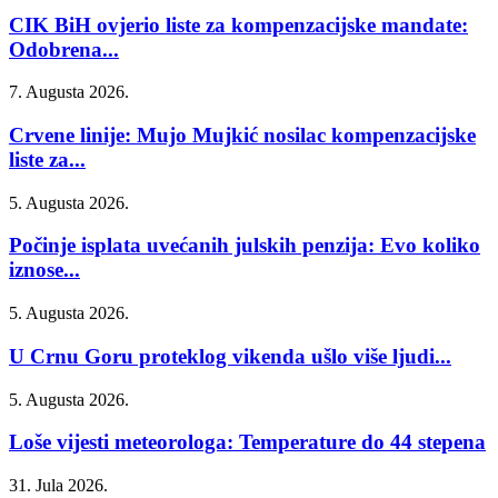
CIK BiH ovjerio liste za kompenzacijske mandate:
Odobrena...
7. Augusta 2026.
Crvene linije: Mujo Mujkić nosilac kompenzacijske
liste za...
5. Augusta 2026.
Počinje isplata uvećanih julskih penzija: Evo koliko
iznose...
5. Augusta 2026.
U Crnu Goru proteklog vikenda ušlo više ljudi...
5. Augusta 2026.
Loše vijesti meteorologa: Temperature do 44 stepena
31. Jula 2026.