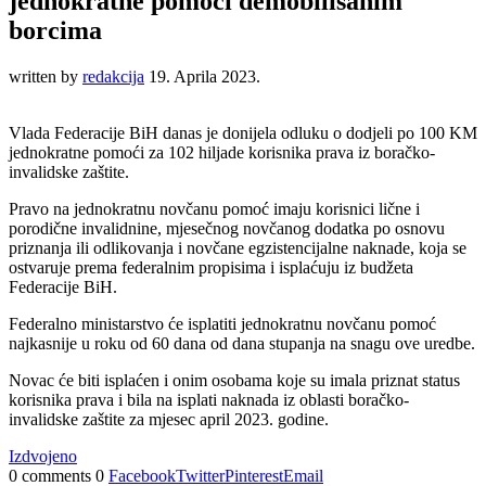
jednokratne pomoći demobilisanim
borcima
written by
redakcija
19. Aprila 2023.
Vlada Federacije BiH danas je donijela odluku o dodjeli po 100 KM
jednokratne pomoći za 102 hiljade korisnika prava iz boračko-
invalidske zaštite.
Pravo na jednokratnu novčanu pomoć imaju korisnici lične i
porodične invalidnine, mjesečnog novčanog dodatka po osnovu
priznanja ili odlikovanja i novčane egzistencijalne naknade, koja se
ostvaruje prema federalnim propisima i isplaćuju iz budžeta
Federacije BiH.
Federalno ministarstvo će isplatiti jednokratnu novčanu pomoć
najkasnije u roku od 60 dana od dana stupanja na snagu ove uredbe.
Novac će biti isplaćen i onim osobama koje su imala priznat status
korisnika prava i bila na isplati naknada iz oblasti boračko-
invalidske zaštite za mjesec april 2023. godine.
Izdvojeno
0 comments
0
Facebook
Twitter
Pinterest
Email