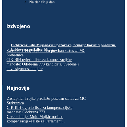
Na današnji dan
Izdvojeno
Električar Edis Mujanović upozorava, nemojte koristiti produžne
kablove za grijalice, klime…
Zastupnici Trojke predlažu poseban status za MC
Srebrenica
CIK BiH ovjerio liste za kompenzacijske
mandate: Odobrena 773 kandidata, uvedene i
nove sigurnosne mjere
Najnovije
Zastupnici Trojke predlažu poseban status za MC
Srebrenica
CIK BiH ovjerio liste za kompenzacijske
mandate: Odobrena 773...
Crvene linije: Mujo Mujkić nosilac
kompenzacijske liste za Parlament...