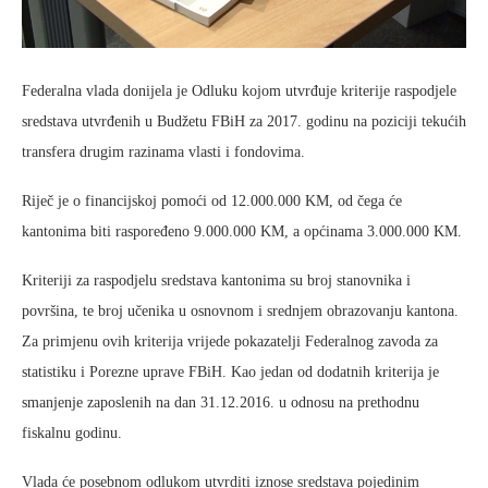
Federalna vlada donijela je Odluku kojom utvrđuje kriterije raspodjele
sredstava utvrđenih u Budžetu FBiH za 2017. godinu na poziciji tekućih
transfera drugim razinama vlasti i fondovima.
Riječ je o financijskoj pomoći od 12.000.000 KM, od čega će
kantonima biti raspoređeno 9.000.000 KM, a općinama 3.000.000 KM.
Kriteriji za raspodjelu sredstava kantonima su broj stanovnika i
površina, te broj učenika u osnovnom i srednjem obrazovanju kantona.
Za primjenu ovih kriterija vrijede pokazatelji Federalnog zavoda za
statistiku i Porezne uprave FBiH. Kao jedan od dodatnih kriterija je
smanjenje zaposlenih na dan 31.12.2016. u odnosu na prethodnu
fiskalnu godinu.
Vlada će posebnom odlukom utvrditi iznose sredstava pojedinim