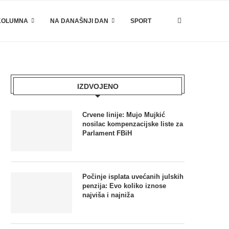
KOLUMNA
NA DANAŠNJI DAN
SPORT
IZDVOJENO
Crvene linije: Mujo Mujkić
nosilac kompenzacijske liste za
Parlament FBiH
Počinje isplata uvećanih julskih
penzija: Evo koliko iznose
najviša i najniža