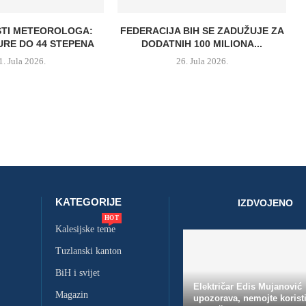
STI METEOROLOGA:
FEDERACIJA BIH SE ZADUŽUJE ZA
RE DO 44 STEPENA
DODATNIH 100 MILIONA...
1. Jula 2026.
26. Jula 2026.
KATEGORIJE
IZDVOJENO
HOT
Kalesijske teme
Tuzlanski kanton
BiH i svijet
Električar Edis Mujanović
Magazin
upozorava, nemojte koristi