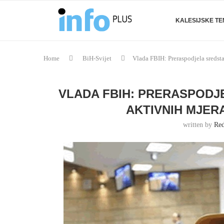
KALESIJSKE T
Home
BiH-Svijet
Vlada FBIH: Preraspodjela sredsta
VLADA FBIH: PRERASPODJ
AKTIVNIH MJER
written by
Red