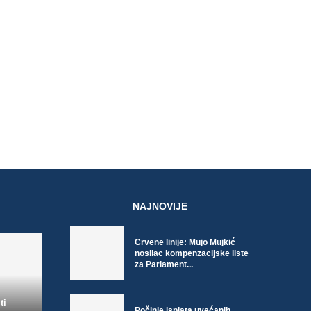
NAJNOVIJE
Crvene linije: Mujo Mujkić
nosilac kompenzacijske liste
za Parlament...
ti
Počinje isplata uvećanih