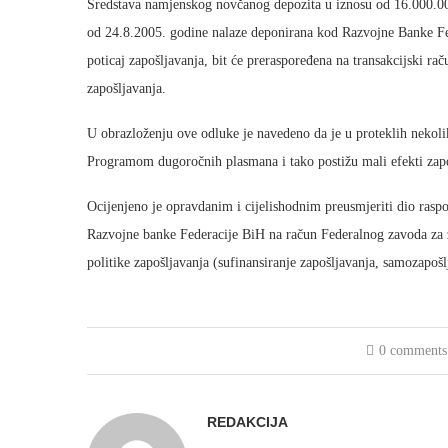
Sredstava namjenskog novčanog depozita u iznosu od 16.000.0
od 24.8.2005. godine nalaze deponirana kod Razvojne Banke Fe
poticaj zapošljavanja, bit će preraspoređena na transakcijski ra
zapošljavanja.
U obrazloženju ove odluke je navedeno da je u proteklih nekoli
Programom dugoročnih plasmana i tako postižu mali efekti zapo
Ocijenjeno je opravdanim i cijelishodnim preusmjeriti dio rasp
Razvojne banke Federacije BiH na račun Federalnog zavoda za za
politike zapošljavanja (sufinansiranje zapošljavanja, samozapoš
0 comments
REDAKCIJA