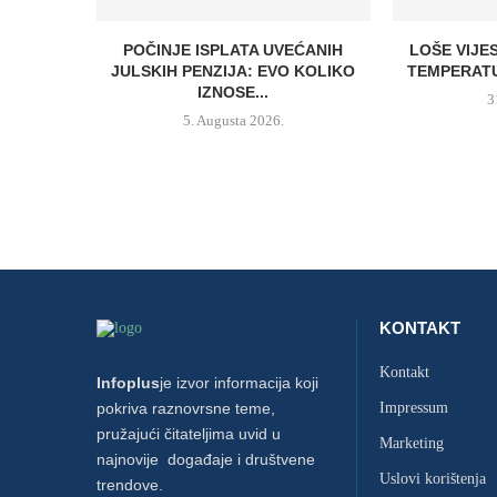
POČINJE ISPLATA UVEĆANIH
LOŠE VIJE
JULSKIH PENZIJA: EVO KOLIKO
TEMPERATU
IZNOSE...
3
5. Augusta 2026.
KONTAKT
Kontakt
Infoplus
je izvor informacija koji
pokriva raznovrsne teme,
Impressum
pružajući čitateljima uvid u
Marketing
najnovije događaje i društvene
Uslovi korištenja
trendove.