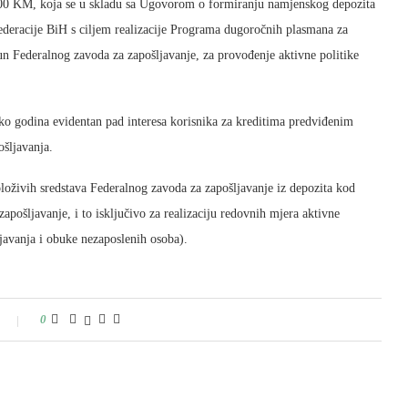
00 KM, koja se u skladu sa Ugovorom o formiranju namjenskog depozita
deracije BiH s ciljem realizacije Programa dugoročnih plasmana za
čun Federalnog zavoda za zapošljavanje, za provođenje aktivne politike
ko godina evidentan pad interesa korisnika za kreditima predviđenim
šljavanja.
oloživih sredstava Federalnog zavoda za zapošljavanje iz depozita kod
pošljavanje, i to isključivo za realizaciju redovnih mjera aktivne
ljavanja i obuke nezaposlenih osoba).
0