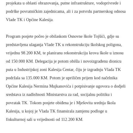
projekata u oblasti obrazovanja, putne infrastrukture, vodoprivrede i
podrške povratničkim zajednicama, ali i za potvrdu partnerskog odnosa
Vlade TK i Općine Kalesija.
Program posjete počeo je obilaskom Osnovne škole Tojšići, gdje su
predstavljena ulaganja Vlade TK u rekonstrukciju školskog poligona,
vrijednu 98.200 KM, te planiranu rekonstrukciju krova škole u iznosu
od 150.000 KM. Delegacija je potom obišla i novoizgrađenu dionicu
puta u Industrijskoj zoni Kalesija Centar, čiju je izgradnju Vlada TK
podržala sa 135.000 KM. Potom je upriličen prijem kod načelnika
Općine Kalesija Nermina Mujkanovića i potpisivanje ugovora o dodjeli
sredstava iz nadležnosti Ministarstva za rad, socijalnu politiku i
povratak TK. Tokom posjete obiđena je i Mješovita srednja škola
Kalesija, u kojoj je Vlada TK finansirala zamjenu podloge u
fiskulturnoj sali u vrijednosti od 112.200 KM.