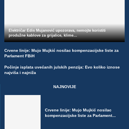
Električar Edis Mujanović upozorava, nemojte koristiti
produžne kablove za grijalice, klime…
Crvene linije: Mujo Mujkić nosilac kompenzacijske liste za
Parlament FBiH
Počinje isplata uvećanih julskih penzija: Evo koliko iznose
najviša i najniža
NAJNOVIJE
Crvene linije: Mujo Mujkić nosilac
kompenzacijske liste za Parlament...