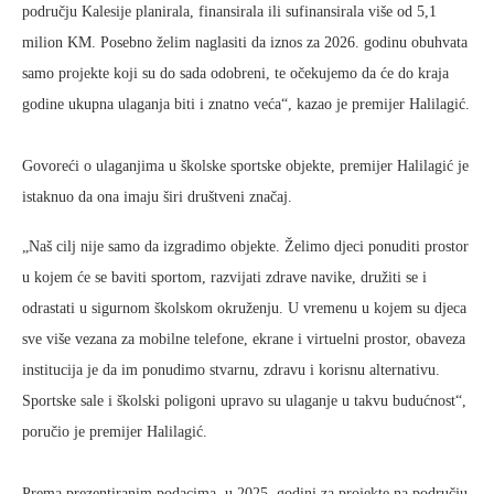
području Kalesije planirala, finansirala ili sufinansirala više od 5,1
milion KM. Posebno želim naglasiti da iznos za 2026. godinu obuhvata
samo projekte koji su do sada odobreni, te očekujemo da će do kraja
godine ukupna ulaganja biti i znatno veća“, kazao je premijer Halilagić.
Govoreći o ulaganjima u školske sportske objekte, premijer Halilagić je
istaknuo da ona imaju širi društveni značaj.
„Naš cilj nije samo da izgradimo objekte. Želimo djeci ponuditi prostor
u kojem će se baviti sportom, razvijati zdrave navike, družiti se i
odrastati u sigurnom školskom okruženju. U vremenu u kojem su djeca
sve više vezana za mobilne telefone, ekrane i virtuelni prostor, obaveza
institucija je da im ponudimo stvarnu, zdravu i korisnu alternativu.
Sportske sale i školski poligoni upravo su ulaganje u takvu budućnost“,
poručio je premijer Halilagić.
Prema prezentiranim podacima, u 2025. godini za projekte na području