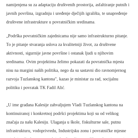
namijenjena su za adaptaciju društvenih prostorija, asfaltiranje putnih i
javnih površina, izgradnju i uređenje dječijih igrališta, te unapređenje
društvene infrastrukture u povratničkim sredinama.
„Podrška povratničkim zajednicama nije samo infrastrukturno pitanje.
To je pitanje stvaranja uslova za kvalitetniji život, za društvene
aktivnosti, sigurnije javne površine i ostanak ljudi u njihovim
sredinama. Ovim projektima želimo pokazati da povratnička mjesta
nisu na margini naših politika, nego da su sastavni dio ravnomjernog
razvoja Tuzlanskog kantona“, kazao je ministar za rad, socijalnu
politiku i povratak TK Fadil Alić.
„U ime građana Kalesije zahvaljujem Vladi Tuzlanskog kantona na
kontinuiranoj i konkretnoj podršci projektima koji su od velikog
značaja za našu Kalesiju. Ulaganja u škole, fiskulturne sale, putnu
infrastrukturu, vodoprivredu, Industrijsku zonu i povratničke mjesne