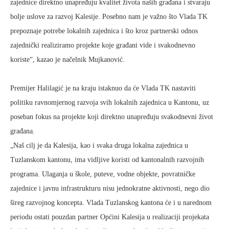
zajednice direktno unapređuju kvalitet života naših građana i stvaraju
bolje uslove za razvoj Kalesije. Posebno nam je važno što Vlada TK
prepoznaje potrebe lokalnih zajednica i što kroz partnerski odnos
zajednički realiziramo projekte koje građani vide i svakodnevno
koriste“, kazao je načelnik Mujkanović.
Premijer Halilagić je na kraju istaknuo da će Vlada TK nastaviti
politiku ravnomjernog razvoja svih lokalnih zajednica u Kantonu, uz
poseban fokus na projekte koji direktno unapređuju svakodnevni život
građana.
„Naš cilj je da Kalesija, kao i svaka druga lokalna zajednica u
Tuzlanskom kantonu, ima vidljive koristi od kantonalnih razvojnih
programa. Ulaganja u škole, puteve, vodne objekte, povratničke
zajednice i javnu infrastrukturu nisu jednokratne aktivnosti, nego dio
šireg razvojnog koncepta. Vlada Tuzlanskog kantona će i u narednom
periodu ostati pouzdan partner Općini Kalesija u realizaciji projekata