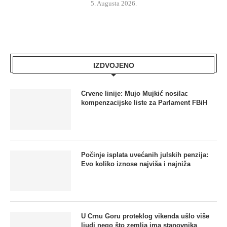
5. Augusta 2026.
IZDVOJENO
Crvene linije: Mujo Mujkić nosilac
kompenzacijske liste za Parlament FBiH
Počinje isplata uvećanih julskih penzija:
Evo koliko iznose najviša i najniža
U Crnu Goru proteklog vikenda ušlo više
ljudi nego što zemlja ima stanovnika