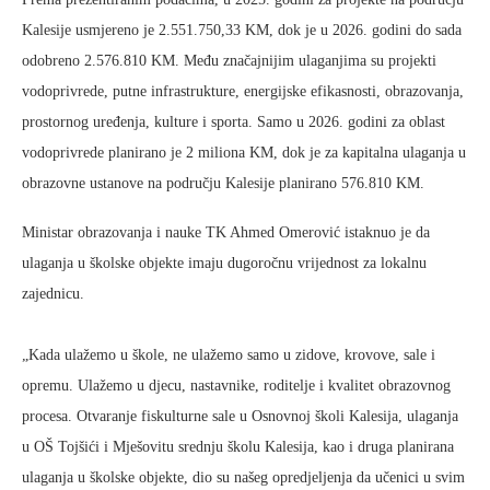
Kalesije usmjereno je 2.551.750,33 KM, dok je u 2026. godini do sada
odobreno 2.576.810 KM. Među značajnijim ulaganjima su projekti
vodoprivrede, putne infrastrukture, energijske efikasnosti, obrazovanja,
prostornog uređenja, kulture i sporta. Samo u 2026. godini za oblast
vodoprivrede planirano je 2 miliona KM, dok je za kapitalna ulaganja u
obrazovne ustanove na području Kalesije planirano 576.810 KM.
Ministar obrazovanja i nauke TK Ahmed Omerović istaknuo je da
ulaganja u školske objekte imaju dugoročnu vrijednost za lokalnu
zajednicu.
„Kada ulažemo u škole, ne ulažemo samo u zidove, krovove, sale i
opremu. Ulažemo u djecu, nastavnike, roditelje i kvalitet obrazovnog
procesa. Otvaranje fiskulturne sale u Osnovnoj školi Kalesija, ulaganja
u OŠ Tojšići i Mješovitu srednju školu Kalesija, kao i druga planirana
ulaganja u školske objekte, dio su našeg opredjeljenja da učenici u svim