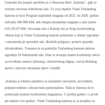
Centralni dio posjete upriličen je u Osnovnoj školi „Kalesija“, gdje je
svečano otvorena fiskulturna sala. Za ovaj objekat Vlada Tuzlanskog
kantona je kroz Program kapitalnih ulaganja od 2022. do 2026. godine
izdvojila 506.800 KM, dok ukupna dosadašnja ulaganja u salu iznose
618.235,07 KM. Otvaranje sale u Kalesiji dio je šireg investicijskog
ciklusa koji je Vlada Tuzlanskog kantona pokrenula u oblasti izgradnje
i rekonstrukcije sportskih sala, školskih poligona i prateće sportske
infrastrukture. Trenutno je na području Tuzlanskog kantona aktivna
izgradnja 10 fiskulturnih sala, čime se stvaraju znatno kvalitetniji uslovi
za izvođenje nastave tjelesnog i zdravstvenog odgoja, razvoj školskog
sporta i zdravije odrastanje djece i mladih.
„Kalesija je lokalna zajednica sa značajnim razvojnim, privrednim,
poljoprivrednim i obrazovnim potencijalima. Naša je obaveza da te
potencijale pratimo konkretnim ulaganjima. U prošloj godini i u prvih
pet mjeseci ove godine, Vlada Tuzlanskog kantona je za projekte na