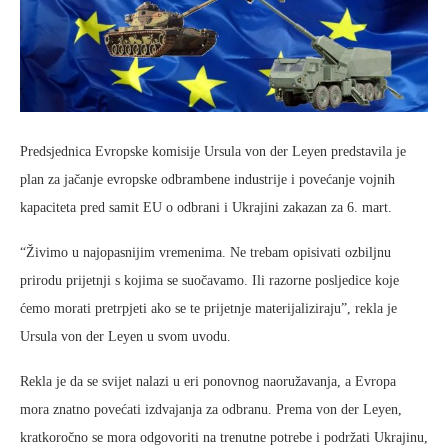
Predsjednica Evropske komisije Ursula von der Leyen predstavila je
plan za jačanje evropske odbrambene industrije i povećanje vojnih
kapaciteta pred samit EU o odbrani i Ukrajini zakazan za 6. mart.
“Živimo u najopasnijim vremenima. Ne trebam opisivati ​​ozbiljnu
prirodu prijetnji s kojima se suočavamo. Ili razorne posljedice koje
ćemo morati pretrpjeti ako se te prijetnje materijaliziraju”, rekla je
Ursula von der Leyen u svom uvodu.
Rekla je da se svijet nalazi u eri ponovnog naoružavanja, a Evropa
mora znatno povećati izdvajanja za odbranu. Prema von der Leyen,
kratkoročno se mora odgovoriti na trenutne potrebe i podržati Ukrajinu,