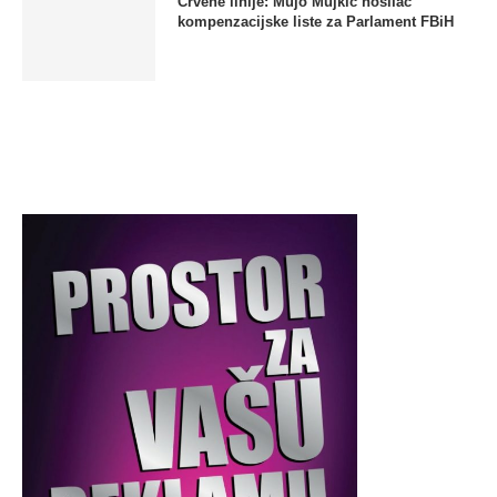
Crvene linije: Mujo Mujkić nosilac
kompenzacijske liste za Parlament FBiH