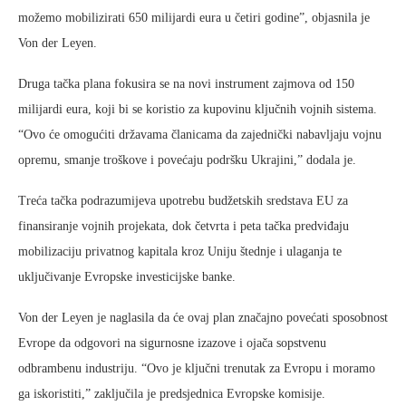
možemo mobilizirati 650 milijardi eura u četiri godine”, objasnila je
Von der Leyen.
Druga tačka plana fokusira se na novi instrument zajmova od 150
milijardi eura, koji bi se koristio za kupovinu ključnih vojnih sistema.
“Ovo će omogućiti državama članicama da zajednički nabavljaju vojnu
opremu, smanje troškove i povećaju podršku Ukrajini,” dodala je.
Treća tačka podrazumijeva upotrebu budžetskih sredstava EU za
finansiranje vojnih projekata, dok četvrta i peta tačka predviđaju
mobilizaciju privatnog kapitala kroz Uniju štednje i ulaganja te
uključivanje Evropske investicijske banke.
Von der Leyen je naglasila da će ovaj plan značajno povećati sposobnost
Evrope da odgovori na sigurnosne izazove i ojača sopstvenu
odbrambenu industriju. “Ovo je ključni trenutak za Evropu i moramo
ga iskoristiti,” zaključila je predsjednica Evropske komisije.