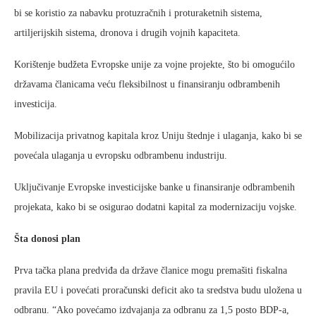
bi se koristio za nabavku protuzračnih i proturaketnih sistema,
artiljerijskih sistema, dronova i drugih vojnih kapaciteta.
Korištenje budžeta Evropske unije za vojne projekte, što bi omogućilo
državama članicama veću fleksibilnost u finansiranju odbrambenih
investicija.
Mobilizacija privatnog kapitala kroz Uniju štednje i ulaganja, kako bi se
povećala ulaganja u evropsku odbrambenu industriju.
Uključivanje Evropske investicijske banke u finansiranje odbrambenih
projekata, kako bi se osigurao dodatni kapital za modernizaciju vojske.
Šta donosi plan
Prva tačka plana predviđa da države članice mogu premašiti fiskalna
pravila EU i povećati proračunski deficit ako ta sredstva budu uložena u
odbranu. “Ako povećamo izdvajanja za odbranu za 1,5 posto BDP-a,