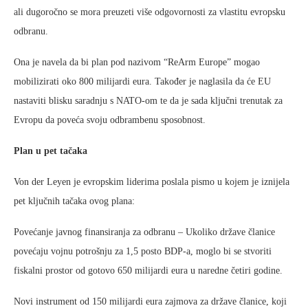
ali dugoročno se mora preuzeti više odgovornosti za vlastitu evropsku
odbranu.
Ona je navela da bi plan pod nazivom “ReArm Europe” mogao
mobilizirati oko 800 milijardi eura. Također je naglasila da će EU
nastaviti blisku saradnju s NATO-om te da je sada ključni trenutak za
Evropu da poveća svoju odbrambenu sposobnost.
Plan u pet tačaka
Von der Leyen je evropskim liderima poslala pismo u kojem je iznijela
pet ključnih tačaka ovog plana:
Povećanje javnog finansiranja za odbranu – Ukoliko države članice
povećaju vojnu potrošnju za 1,5 posto BDP-a, moglo bi se stvoriti
fiskalni prostor od gotovo 650 milijardi eura u naredne četiri godine.
Novi instrument od 150 milijardi eura zajmova za države članice, koji