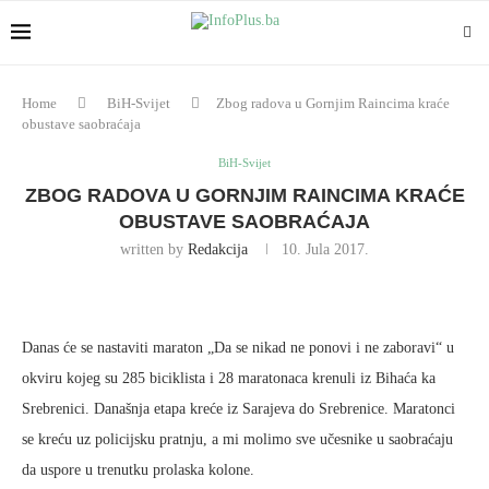
Home
BiH-Svijet
Zbog radova u Gornjim Raincima kraće
obustave saobraćaja
BiH-Svijet
ZBOG RADOVA U GORNJIM RAINCIMA KRAĆE
OBUSTAVE SAOBRAĆAJA
written by
Redakcija
10. Jula 2017.
Danas će se nastaviti maraton „Da se nikad ne ponovi i ne zaboravi“ u
okviru kojeg su 285 biciklista i 28 maratonaca krenuli iz Bihaća ka
Srebrenici. Današnja etapa kreće iz Sarajeva do Srebrenice. Maratonci
se kreću uz policijsku pratnju, a mi molimo sve učesnike u saobraćaju
da uspore u trenutku prolaska kolone.