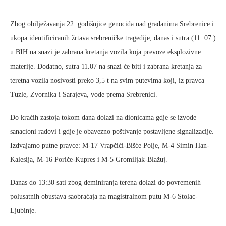
Zbog obilježavanja 22. godišnjice genocida nad građanima Srebrenice i
ukopa identificiranih žrtava srebreničke tragedije, danas i sutra (11. 07.)
u BIH na snazi je zabrana kretanja vozila koja prevoze eksplozivne
materije. Dodatno, sutra 11.07 na snazi će biti i zabrana kretanja za
teretna vozila nosivosti preko 3,5 t na svim putevima koji, iz pravca
Tuzle, Zvornika i Sarajeva, vode prema Srebrenici.
Do kraćih zastoja tokom dana dolazi na dionicama gdje se izvode
sanacioni radovi i gdje je obavezno poštivanje postavljene signalizacije.
Izdvajamo putne pravce: M-17 Vrapčići-Bišće Polje, M-4 Simin Han-
Kalesija, M-16 Poriče-Kupres i M-5 Gromiljak-Blažuj.
Danas do 13:30 sati zbog deminiranja terena dolazi do povremenih
polusatnih obustava saobraćaja na magistralnom putu M-6 Stolac-
Ljubinje.