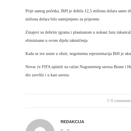
Prije samog početka, BiH je dobila 12,5 miliona dolara samo zbo
miliona dolara bilo namijenjeno za pripreme.
Zmajevi su dobrim igrama i plasmanom u nokaut fazu inkasirali 
eliminisane u ovom dijelu takmičenja.
Kada se sve uzme u obzir, nogometna reprezentacija BiH je uku
Novac će FIFA uplatiti na račun Nogometnog saveza Bosne i Herc
dio završiti i u kasi saveza.
0 comments
REDAKCIJA