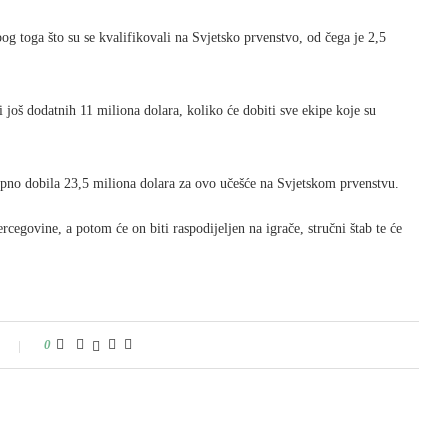
g toga što su se kvalifikovali na Svjetsko prvenstvo, od čega je 2,5
još dodatnih 11 miliona dolara, koliko će dobiti sve ekipe koje su
pno dobila 23,5 miliona dolara za ovo učešće na Svjetskom prvenstvu.
egovine, a potom će on biti raspodijeljen na igrače, stručni štab te će
0