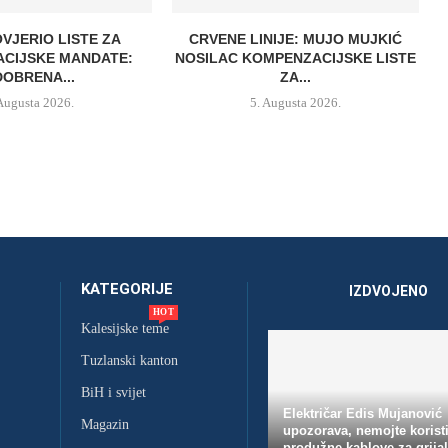
OVJERIO LISTE ZA
CRVENE LINIJE: MUJO MUJKIĆ
CIJSKE MANDATE:
NOSILAC KOMPENZACIJSKE LISTE
OBRENA...
ZA...
 Augusta 2026.
5. Augusta 2026.
KATEGORIJE
IZDVOJENO
HOT
Kalesijske teme
Tuzlanski kanton
BiH i svijet
Električar Edis Mujanović
Magazin
upozorava, nemojte koristi
produžne kablove za grijal