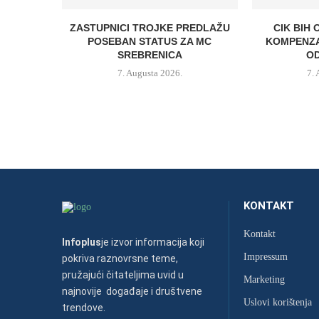
ZASTUPNICI TROJKE PREDLAŽU
CIK BIH 
POSEBAN STATUS ZA MC
KOMPENZA
SREBRENICA
OD
7. Augusta 2026.
7.
KONTAKT
Kontakt
Infoplus
je izvor informacija koji
Impressum
pokriva raznovrsne teme,
pružajući čitateljima uvid u
Marketing
najnovije događaje i društvene
Uslovi korištenja
trendove.