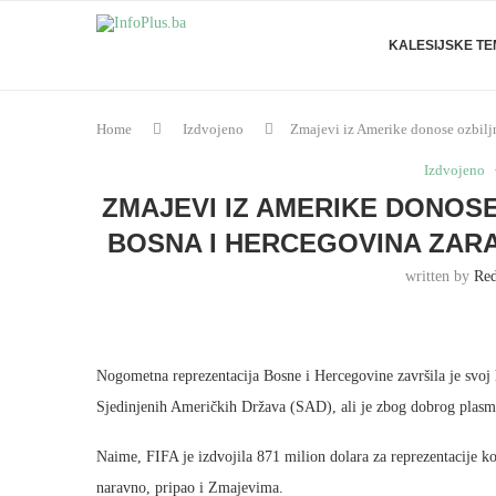
KALESIJSKE T
Home
Izdvojeno
Zmajevi iz Amerike donose ozbiljn
Izdvojeno
ZMAJEVI IZ AMERIKE DONOSE
BOSNA I HERCEGOVINA ZAR
written by
Red
Nogometna reprezentacija Bosne i Hercegovine završila je svoj 
Sjedinjenih Američkih Država (SAD), ali je zbog dobrog plasma
Naime, FIFA je izdvojila 871 milion dolara za reprezentacije ko
naravno, pripao i Zmajevima.