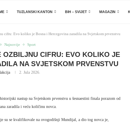
EME
TUZLANSKI KANTON
BIH – SVIJET
MAGAZIN
u cifru: Evo koliko je Bosna i Hercegovina zaradila na Svjetskom prvenstvu
Najnovije
Sport
 OZBILJNU CIFRU: EVO KOLIKO JE
ADILA NA SVJETSKOM PRVENSTVU
akcija
2. Jula 2026.
historijski nastup na Svjetskom prvenstvu u šesnaestini finala porazom od
na zaradila i veću količinu novca.
je su se kvalifikovale na ovogodišnji Mundijal, a dio tog novca je,