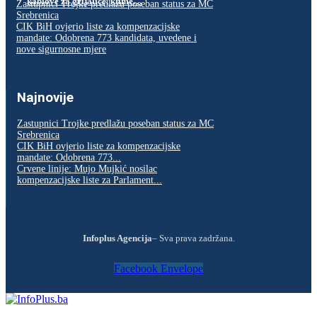
kablove za grijalice, klime…
Zastupnici Trojke predlažu poseban status za MC
Srebrenica
CIK BiH ovjerio liste za kompenzacijske
mandate: Odobrena 773 kandidata, uvedene i
nove sigurnosne mjere
Najnovije
Zastupnici Trojke predlažu poseban status za MC
Srebrenica
CIK BiH ovjerio liste za kompenzacijske
mandate: Odobrena 773...
Crvene linije: Mujo Mujkić nosilac
kompenzacijske liste za Parlament...
Infoplus Agencija
– Sva prava zadržana.
Facebook
Envelope