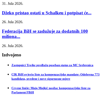
31. Jula 2026.
Džeko pristao ostati u Schalkeu i potpisat će...
26. Jula 2026.
Federacija BiH se zadužuje za dodatnih 100
miliona...
26. Jula 2026.
Izdvojeno
Zastupnici Trojke predlažu poseban status za MC Srebrenica
CIK BiH ovjerio liste za kompenzacijske mandate: Odobrena 773
kandidata, uvedene i nove sigurnosne mjere
Crvene linije: Mujo Mujkić nosilac kompenzacijske liste za
Parlament FBiH