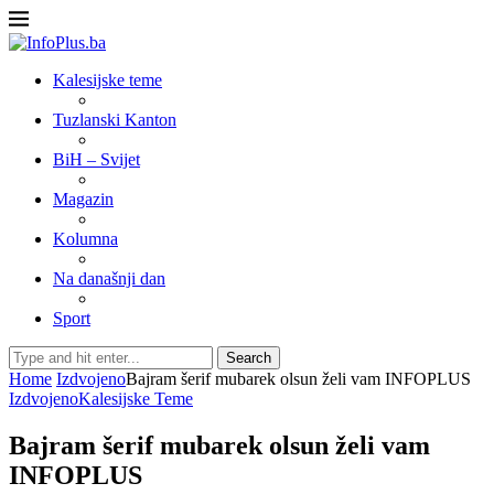
Kalesijske teme
Tuzlanski Kanton
BiH – Svijet
Magazin
Kolumna
Na današnji dan
Sport
Search
Home
Izdvojeno
Bajram šerif mubarek olsun želi vam INFOPLUS
Izdvojeno
Kalesijske Teme
Bajram šerif mubarek olsun želi vam
INFOPLUS