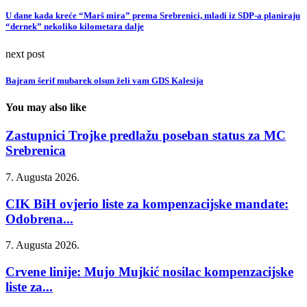
U dane kada kreće “Marš mira” prema Srebrenici, mladi iz SDP-a planiraju
“dernek” nekoliko kilometara dalje
next post
Bajram šerif mubarek olsun želi vam GDS Kalesija
You may also like
Zastupnici Trojke predlažu poseban status za MC
Srebrenica
7. Augusta 2026.
CIK BiH ovjerio liste za kompenzacijske mandate:
Odobrena...
7. Augusta 2026.
Crvene linije: Mujo Mujkić nosilac kompenzacijske
liste za...