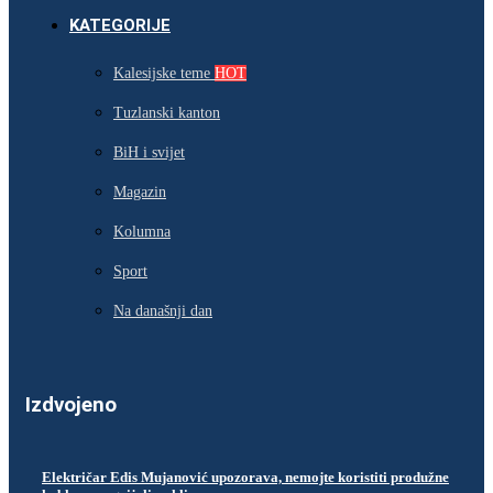
KATEGORIJE
Kalesijske teme
HOT
Tuzlanski kanton
BiH i svijet
Magazin
Kolumna
Sport
Na današnji dan
Izdvojeno
Električar Edis Mujanović upozorava, nemojte koristiti produžne