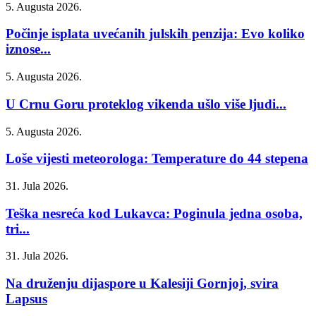
5. Augusta 2026.
Počinje isplata uvećanih julskih penzija: Evo koliko
iznose...
5. Augusta 2026.
U Crnu Goru proteklog vikenda ušlo više ljudi...
5. Augusta 2026.
Loše vijesti meteorologa: Temperature do 44 stepena
31. Jula 2026.
Teška nesreća kod Lukavca: Poginula jedna osoba,
tri...
31. Jula 2026.
Na druženju dijaspore u Kalesiji Gornjoj, svira
Lapsus