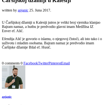
Čaršijskoj džamiji u Kalesiji
written by
apjanic
25. Juna 2017.
U Čaršijskoj džamiji u Kalesiji jutros je veliki broj vjernika klanjao
Bajram namaz, a hutbu je predvodio glavni imam Medžlisa IZ
Enver ef. Alić.
Efendija Alić je govorio o islamu, o njegovoj čistoći, ali isto tako i o
suživotu i mladim osobama. Bajram namaz je predvodio imam
Čaršijske džamije Bilal ef. Husić.
0 comments
0
Facebook
Twitter
Pinterest
Email
apjanic