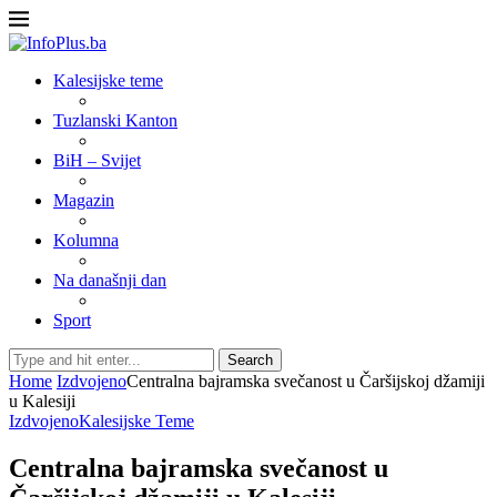
Kalesijske teme
Tuzlanski Kanton
BiH – Svijet
Magazin
Kolumna
Na današnji dan
Sport
Search
Home
Izdvojeno
Centralna bajramska svečanost u Čaršijskoj džamiji
u Kalesiji
Izdvojeno
Kalesijske Teme
Centralna bajramska svečanost u