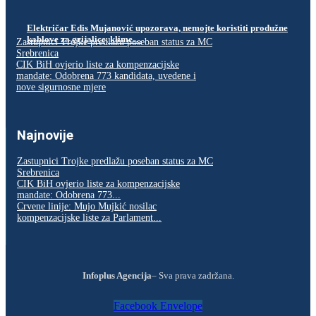
Električar Edis Mujanović upozorava, nemojte koristiti produžne
kablove za grijalice, klime…
Zastupnici Trojke predlažu poseban status za MC
Srebrenica
CIK BiH ovjerio liste za kompenzacijske
mandate: Odobrena 773 kandidata, uvedene i
nove sigurnosne mjere
Najnovije
Zastupnici Trojke predlažu poseban status za MC
Srebrenica
CIK BiH ovjerio liste za kompenzacijske
mandate: Odobrena 773...
Crvene linije: Mujo Mujkić nosilac
kompenzacijske liste za Parlament...
Infoplus Agencija
– Sva prava zadržana.
Facebook
Envelope