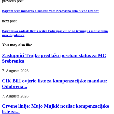
previous post
Bajram šerif mubarek olsun želi vam Nezavisna lista “Sead Džafić”
next post
Bajramska radost: Brat i sestra Fatić pojavili se na treningu i mališanima
uručili paketiće
You may also like
Zastupnici Trojke predlažu poseban status za MC
Srebrenica
7. Augusta 2026.
CIK BiH ovjerio liste za kompenzacijske mandate:
Odobrena...
7. Augusta 2026.
Crvene linije: Mujo Mujkić nosilac kompenzacijske
liste za...