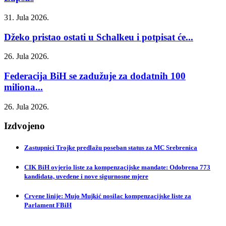
31. Jula 2026.
Džeko pristao ostati u Schalkeu i potpisat će...
26. Jula 2026.
Federacija BiH se zadužuje za dodatnih 100
miliona...
26. Jula 2026.
Izdvojeno
Zastupnici Trojke predlažu poseban status za MC Srebrenica
CIK BiH ovjerio liste za kompenzacijske mandate: Odobrena 773
kandidata, uvedene i nove sigurnosne mjere
Crvene linije: Mujo Mujkić nosilac kompenzacijske liste za
Parlament FBiH