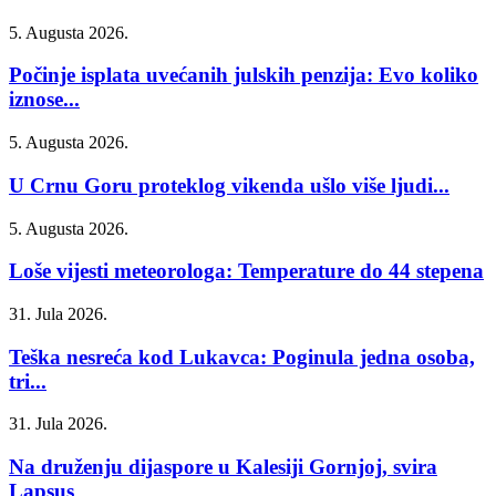
5. Augusta 2026.
Počinje isplata uvećanih julskih penzija: Evo koliko
iznose...
5. Augusta 2026.
U Crnu Goru proteklog vikenda ušlo više ljudi...
5. Augusta 2026.
Loše vijesti meteorologa: Temperature do 44 stepena
31. Jula 2026.
Teška nesreća kod Lukavca: Poginula jedna osoba,
tri...
31. Jula 2026.
Na druženju dijaspore u Kalesiji Gornjoj, svira
Lapsus