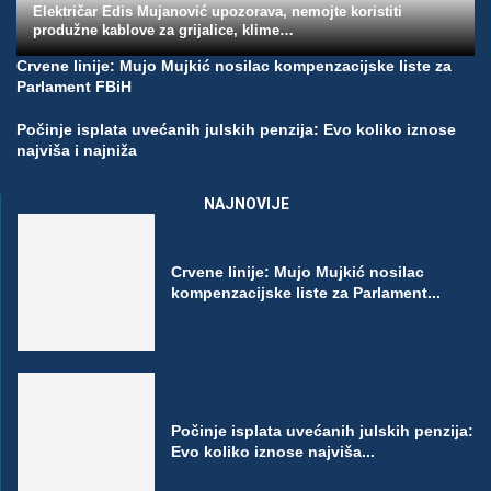
Električar Edis Mujanović upozorava, nemojte koristiti
produžne kablove za grijalice, klime…
Crvene linije: Mujo Mujkić nosilac kompenzacijske liste za
Parlament FBiH
Počinje isplata uvećanih julskih penzija: Evo koliko iznose
najviša i najniža
NAJNOVIJE
Crvene linije: Mujo Mujkić nosilac
kompenzacijske liste za Parlament...
Počinje isplata uvećanih julskih penzija:
Evo koliko iznose najviša...