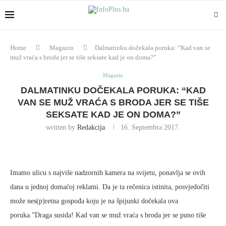
Home
Magazin
Dalmatinku dočekala poruka: “Kad van se
muž vraća s broda jer se tiše seksate kad je on doma?”
Magazin
DALMATINKU DOČEKALA PORUKA: “KAD
VAN SE MUŽ VRAĆA S BRODA JER SE TIŠE
SEKSATE KAD JE ON DOMA?”
written by
Redakcija
16. Septembra 2017.
Imamo ulicu s najviše nadzornih kamera na svijetu, ponavlja se ovih
dana u jednoj domaćoj reklami. Da je ta rečenica istinita, posvjedočiti
može nes(p)retna gospođa koju je na špijunki dočekala ova
poruka.”Draga susida! Kad van se muž vraća s broda jer se puno tiše