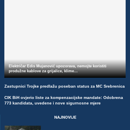
Električar Edis Mujanović upozorava, nemojte koristiti
produžne kablove za grijalice, klime…
Zastupnici Trojke predlažu poseban status za MC Srebrenica
CIK BiH ovjerio liste za kompenzacijske mandate: Odobrena
773 kandidata, uvedene i nove sigurnosne mjere
NAJNOVIJE