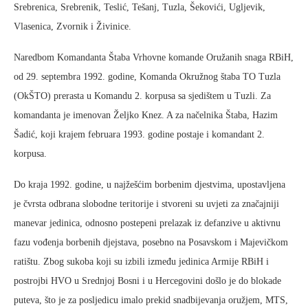
Srebrenica, Srebrenik, Teslić, Tešanj, Tuzla, Šekovići, Ugljevik,
Vlasenica, Zvornik i Živinice.
Naredbom Komandanta Štaba Vrhovne komande Oružanih snaga RBiH,
od 29. septembra 1992. godine, Komanda Okružnog štaba TO Tuzla
(OkŠTO) prerasta u Komandu 2. korpusa sa sjedištem u Tuzli. Za
komandanta je imenovan Željko Knez. A za načelnika Štaba, Hazim
Šadić, koji krajem februara 1993. godine postaje i komandant 2.
korpusa.
Do kraja 1992. godine, u najžešćim borbenim djestvima, upostavljena
je čvrsta odbrana slobodne teritorije i stvoreni su uvjeti za značajniji
manevar jedinica, odnosno postepeni prelazak iz defanzive u aktivnu
fazu vođenja borbenih djejstava, posebno na Posavskom i Majevičkom
ratištu. Zbog sukoba koji su izbili između jedinica Armije RBiH i
postrojbi HVO u Srednjoj Bosni i u Hercegovini došlo je do blokade
puteva, što je za posljedicu imalo prekid snadbijevanja oružjem, MTS,