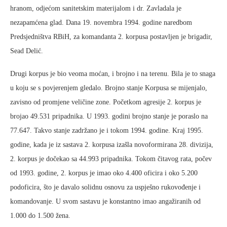
hranom, odjećom sanitetskim materijalom i dr. Zavladala je
nezapamćena glad. Dana 19. novembra 1994. godine naredbom
Predsjedništva RBiH, za komandanta 2. korpusa postavljen je brigadir,
Sead Delić.
Drugi korpus je bio veoma moćan, i brojno i na terenu. Bila je to snaga
u koju se s povjerenjem gledalo. Brojno stanje Korpusa se mijenjalo,
zavisno od promjene veličine zone. Početkom agresije 2. korpus je
brojao 49.531 pripadnika. U 1993. godini brojno stanje je poraslo na
77.647. Takvo stanje zadržano je i tokom 1994. godine. Kraj 1995.
godine, kada je iz sastava 2. korpusa izašla novoformirana 28. divizija,
2. korpus je dočekao sa 44.993 pripadnika. Tokom čitavog rata, počev
od 1993. godine, 2. korpus je imao oko 4.400 oficira i oko 5.200
podoficira, što je davalo solidnu osnovu za uspješno rukovođenje i
komandovanje. U svom sastavu je konstantno imao angažiranih od
1.000 do 1.500 žena.