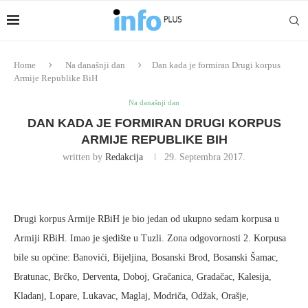
Home
Na današnji dan
Dan kada je formiran Drugi korpus
Armije Republike BiH
Na današnji dan
DAN KADA JE FORMIRAN DRUGI KORPUS
ARMIJE REPUBLIKE BIH
written by
Redakcija
29. Septembra 2017.
Drugi korpus Armije RBiH je bio jedan od ukupno sedam korpusa u
Armiji RBiH. Imao je sjedište u Tuzli. Zona odgovornosti 2. Korpusa
bile su općine: Banovići, Bijeljina, Bosanski Brod, Bosanski Šamac,
Bratunac, Brčko, Derventa, Doboj, Gračanica, Gradačac, Kalesija,
Kladanj, Lopare, Lukavac, Maglaj, Modriča, Odžak, Orašje,