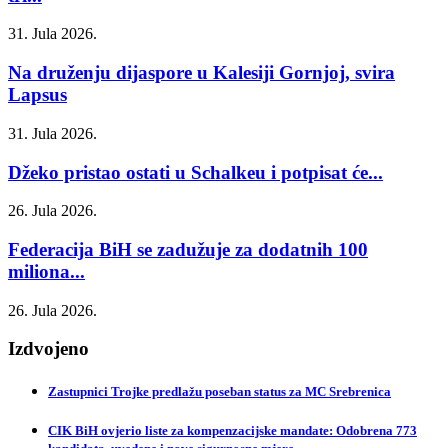
31. Jula 2026.
Na druženju dijaspore u Kalesiji Gornjoj, svira
Lapsus
31. Jula 2026.
Džeko pristao ostati u Schalkeu i potpisat će...
26. Jula 2026.
Federacija BiH se zadužuje za dodatnih 100
miliona...
26. Jula 2026.
Izdvojeno
Zastupnici Trojke predlažu poseban status za MC Srebrenica
CIK BiH ovjerio liste za kompenzacijske mandate: Odobrena 773