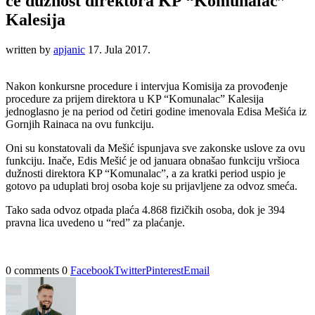
će dužnost direktora KP “Komunalac”
Kalesija
written by
apjanic
17. Jula 2017.
Nakon konkursne procedure i intervjua Komisija za provođenje
procedure za prijem direktora u KP “Komunalac” Kalesija
jednoglasno je na period od četiri godine imenovala Edisa Mešića iz
Gornjih Rainaca na ovu funkciju.
Oni su konstatovali da Mešić ispunjava sve zakonske uslove za ovu
funkciju. Inače, Edis Mešić je od januara obnašao funkciju vršioca
dužnosti direktora KP “Komunalac”, a za kratki period uspio je
gotovo pa uduplati broj osoba koje su prijavljene za odvoz smeća.
Tako sada odvoz otpada plaća 4.868 fizičkih osoba, dok je 394
pravna lica uvedeno u “red” za plaćanje.
0 comments
0
Facebook
Twitter
Pinterest
Email