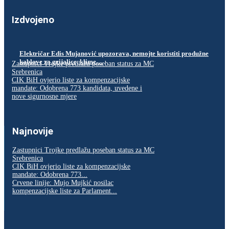
Izdvojeno
Električar Edis Mujanović upozorava, nemojte koristiti produžne
kablove za grijalice, klime…
Zastupnici Trojke predlažu poseban status za MC
Srebrenica
CIK BiH ovjerio liste za kompenzacijske
mandate: Odobrena 773 kandidata, uvedene i
nove sigurnosne mjere
Najnovije
Zastupnici Trojke predlažu poseban status za MC
Srebrenica
CIK BiH ovjerio liste za kompenzacijske
mandate: Odobrena 773...
Crvene linije: Mujo Mujkić nosilac
kompenzacijske liste za Parlament...