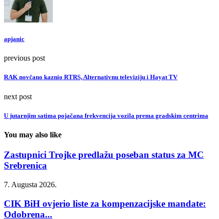
apjanic
previous post
RAK novčano kaznio RTRS, Alternativnu televiziju i Hayat TV
next post
U jutarnjim satima pojačana frekvencija vozila prema gradskim centrima
You may also like
Zastupnici Trojke predlažu poseban status za MC
Srebrenica
7. Augusta 2026.
CIK BiH ovjerio liste za kompenzacijske mandate:
Odobrena...