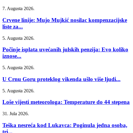
7. Augusta 2026.
Crvene linije: Mujo Mujkić nosilac kompenzacijske
liste za...
5. Augusta 2026.
Počinje isplata uvećanih julskih penzija: Evo koliko
iznose...
5. Augusta 2026.
U Crnu Goru proteklog vikenda ušlo više ljudi...
5. Augusta 2026.
Loše vijesti meteorologa: Temperature do 44 stepena
31. Jula 2026.
Teška nesreća kod Lukavca: Poginula jedna osoba,
tri...