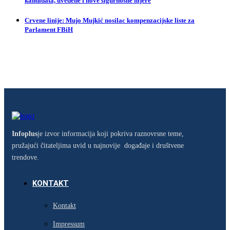
kandidata, uvedene i nove sigurnosne mjere
Crvene linije: Mujo Mujkić nosilac kompenzacijske liste za
Parlament FBiH
Infoplus
je izvor informacija koji pokriva raznovrsne teme,
pružajući čitateljima uvid u najnovije događaje i društvene
trendove.
KONTAKT
Kontakt
Impressum