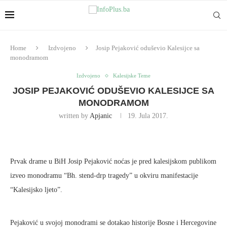
Home
Izdvojeno
Josip Pejaković oduševio Kalesijce sa
monodramom
Izdvojeno
Kalesijske Teme
JOSIP PEJAKOVIĆ ODUŠEVIO KALESIJCE SA
MONODRAMOM
written by
Apjanic
19. Jula 2017.
Prvak drame u BiH Josip Pejaković noćas je pred kalesijskom publikom
izveo monodramu “Bh. stend-drp tragedy” u okviru manifestacije
“Kalesijsko ljeto”.
Pejaković u svojoj monodrami se dotakao historije Bosne i Hercegovine