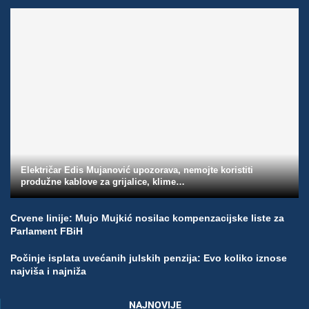
Električar Edis Mujanović upozorava, nemojte koristiti
produžne kablove za grijalice, klime…
Crvene linije: Mujo Mujkić nosilac kompenzacijske liste za
Parlament FBiH
Počinje isplata uvećanih julskih penzija: Evo koliko iznose
najviša i najniža
NAJNOVIJE