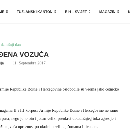
EME
TUZLANSKI KANTON
BIH – SVIJET
MAGAZIN
 današnji dan
ĐENA VOZUĆA
ija
11. Septembra 2017.
 Armije Republike Bosne i Hercegovine oslobodile su veoma jako četničko
nagama II i III korpusa Armije Republike Bosne i Hercegovine ne samo
rpusa, nego je to bio i jedan veliki preokret dotadašnjeg toka agresije i
važi najveća opreznost po okolnim selima, šumama i livadama.