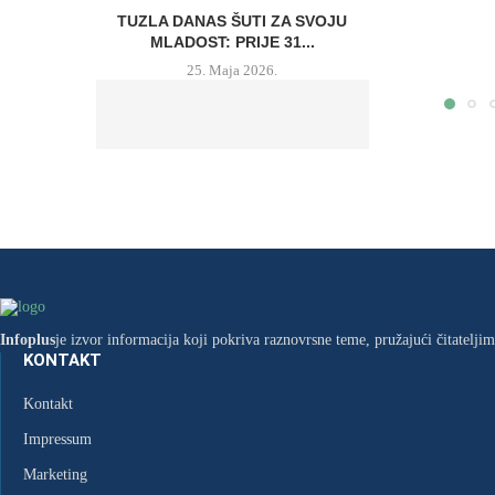
TUZLA DANAS ŠUTI ZA SVOJU
MLADOST: PRIJE 31...
25. Maja 2026.
NA DANAŠNJI DAN BIH POSTALA
ČLANICA UN-A, PRVI...
22. Maja 2026.
Infoplus
je izvor informacija koji pokriva raznovrsne teme, pružajući čitatelji
KONTAKT
Kontakt
Impressum
Marketing