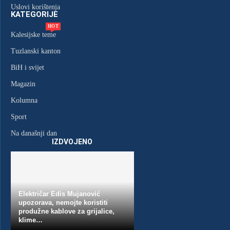
Uslovi korištenja
KATEGORIJE
HOT
JOSIP BROZ TITO JE PREMINUO
Kalesijske teme
PRIJE 46 GODINA:...
Tuzlanski kanton
4. Maja 2026.
BiH i svijet
Magazin
Kolumna
Sport
Na današnji dan
IZDVOJENO
NA DANAŠNJI DAN PRIJE 34
GODINE POČELA OPSADA...
5. Aprila 2026.
Električar Edis Mujanović
upozorava, nemojte koristiti
produžne kablove za grijalice,
klime…