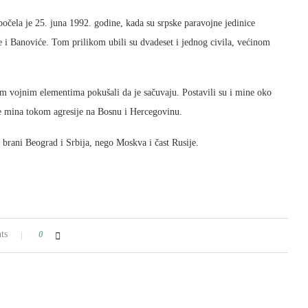
počela je 25. juna 1992. godine, kada su srpske paravojne jedinice
 i Banoviće. Tom prilikom ubili su dvadeset i jednog civila, većinom
im vojnim elementima pokušali da je sačuvaju. Postavili su i mine oko
iše mina tokom agresije na Bosnu i Hercegovinu.
brani Beograd i Srbija, nego Moskva i čast Rusije.
ts
0