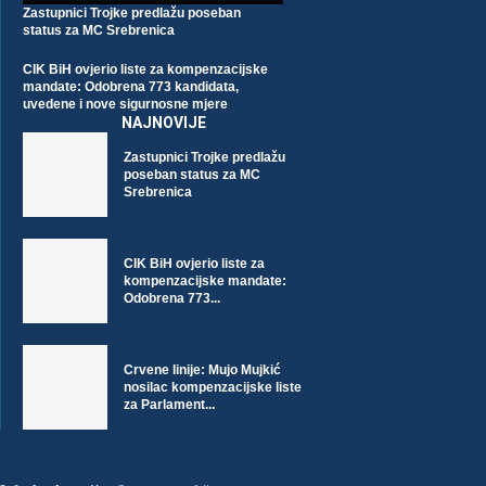
Zastupnici Trojke predlažu poseban
status za MC Srebrenica
CIK BiH ovjerio liste za kompenzacijske
mandate: Odobrena 773 kandidata,
NA DANAŠNJI DAN POGINUO JE
uvedene i nove sigurnosne mjere
NAJNOVIJE
DŽEMAL BIJEDIĆ, VELIKAN...
18. Januara 2026.
Zastupnici Trojke predlažu
poseban status za MC
Srebrenica
CIK BiH ovjerio liste za
kompenzacijske mandate:
Odobrena 773...
GODIŠNJICA SMRTI ALIJE
Crvene linije: Mujo Mujkić
nosilac kompenzacijske liste
IZETBEGOVIĆA: “AKO BIH SE
za Parlament...
MORAO...
19. Oktobra 2025.