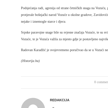
Podsjećanja radi, agresija od strane četničkih snaga na Vozuću, 
protjerale bošnjački narod Vozuće u okolne gradove, Zavidoviće
nejake i iznemogle starce i djecu.
Srpske paravojne snage bile su svjesne značaja Vozuće, te su sv
Vozuće, te je Vozuća važila za mjesto gdje je postavljeno najv
Radovan Karadžić je svojevremeno poručivao da se u Vozući ne 
(Historija.ba)
0 commen
REDAKCIJA