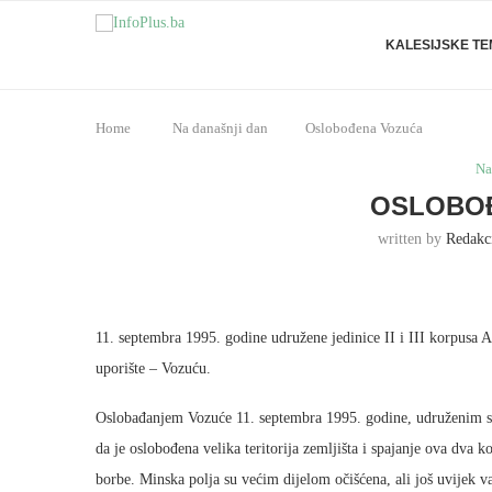
KALESIJSKE T
Home
Na današnji dan
Oslobođena Vozuća
Na
OSLOBO
written by
Redakc
11. septembra 1995. godine udružene jedinice II i III korpusa
uporište – Vozuću.
Oslobađanjem Vozuće 11. septembra 1995. godine, udruženim s
da je oslobođena velika teritorija zemljišta i spajanje ova dva ko
borbe. Minska polja su većim dijelom očišćena, ali još uvijek 