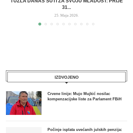
TUZLA DANAS ŠUTI ZA SVOJU MLADOST: PRIJE
31...
25. Maja 2026.
IZDVOJENO
Crvene linije: Mujo Mujkić nosilac
kompenzacijske liste za Parlament FBiH
Počinje isplata uvećanih julskih penzija: