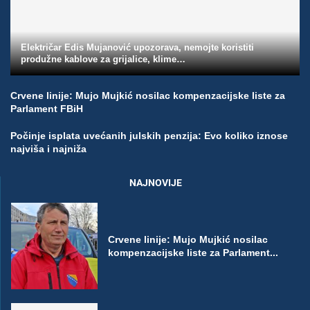
Električar Edis Mujanović upozorava, nemojte koristiti
produžne kablove za grijalice, klime…
Crvene linije: Mujo Mujkić nosilac kompenzacijske liste za
Parlament FBiH
Počinje isplata uvećanih julskih penzija: Evo koliko iznose
najviša i najniža
NAJNOVIJE
Crvene linije: Mujo Mujkić nosilac
kompenzacijske liste za Parlament...