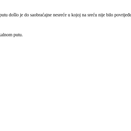
u došlo je do saobraćajne nesreće u kojoj na sreću nije bilo povrijeđeni
okalnom putu.