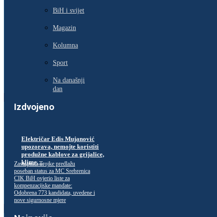
BiH i svijet
Magazin
Kolumna
Sport
Na današnji
dan
Izdvojeno
Električar Edis Mujanović
upozorava, nemojte koristiti
produžne kablove za grijalice,
klime…
Zastupnici Trojke predlažu
poseban status za MC Srebrenica
CIK BiH ovjerio liste za
kompenzacijske mandate:
Odobrena 773 kandidata, uvedene i
nove sigurnosne mjere