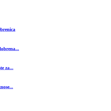
ebrenica
obrena...
e za...
nose...