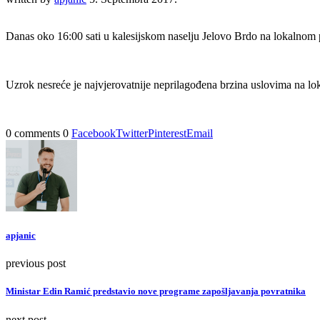
Danas oko 16:00 sati u kalesijskom naselju Jelovo Brdo na lokalnom put
Uzrok nesreće je najvjerovatnije neprilagođena brzina uslovima na l
0 comments
0
Facebook
Twitter
Pinterest
Email
apjanic
previous post
Ministar Edin Ramić predstavio nove programe zapošljavanja povratnika
next post