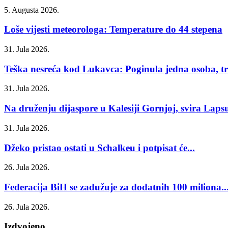
5. Augusta 2026.
Loše vijesti meteorologa: Temperature do 44 stepena
31. Jula 2026.
Teška nesreća kod Lukavca: Poginula jedna osoba, tri
31. Jula 2026.
Na druženju dijaspore u Kalesiji Gornjoj, svira Laps
31. Jula 2026.
Džeko pristao ostati u Schalkeu i potpisat će...
26. Jula 2026.
Federacija BiH se zadužuje za dodatnih 100 miliona..
26. Jula 2026.
Izdvojeno