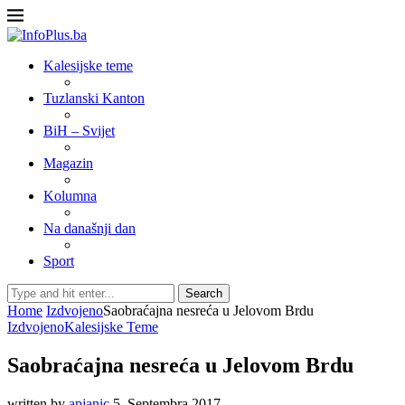
Kalesijske teme
Tuzlanski Kanton
BiH – Svijet
Magazin
Kolumna
Na današnji dan
Sport
Search
Home
Izdvojeno
Saobraćajna nesreća u Jelovom Brdu
Izdvojeno
Kalesijske Teme
Saobraćajna nesreća u Jelovom Brdu
written by
apjanic
5. Septembra 2017.