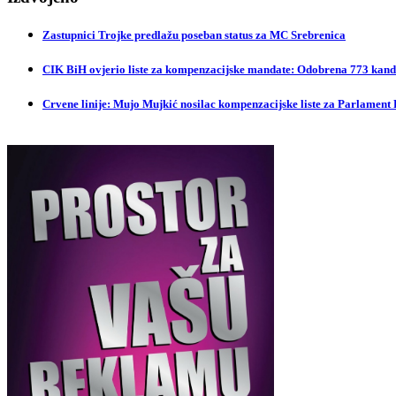
Zastupnici Trojke predlažu poseban status za MC Srebrenica
CIK BiH ovjerio liste za kompenzacijske mandate: Odobrena 773 kandi
Crvene linije: Mujo Mujkić nosilac kompenzacijske liste za Parlament