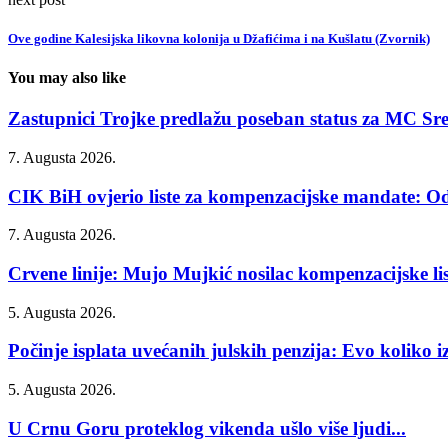
Ove godine Kalesijska likovna kolonija u Džafićima i na Kušlatu (Zvornik)
You may also like
Zastupnici Trojke predlažu poseban status za MC Sr
7. Augusta 2026.
CIK BiH ovjerio liste za kompenzacijske mandate: Od
7. Augusta 2026.
Crvene linije: Mujo Mujkić nosilac kompenzacijske list
5. Augusta 2026.
Počinje isplata uvećanih julskih penzija: Evo koliko iz
5. Augusta 2026.
U Crnu Goru proteklog vikenda ušlo više ljudi...