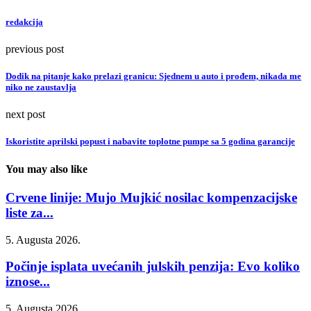
redakcija
previous post
Dodik na pitanje kako prelazi granicu: Sjednem u auto i prođem, nikada me
niko ne zaustavlja
next post
Iskoristite aprilski popust i nabavite toplotne pumpe sa 5 godina garancije
You may also like
Crvene linije: Mujo Mujkić nosilac kompenzacijske
liste za...
5. Augusta 2026.
Počinje isplata uvećanih julskih penzija: Evo koliko
iznose...
5. Augusta 2026.