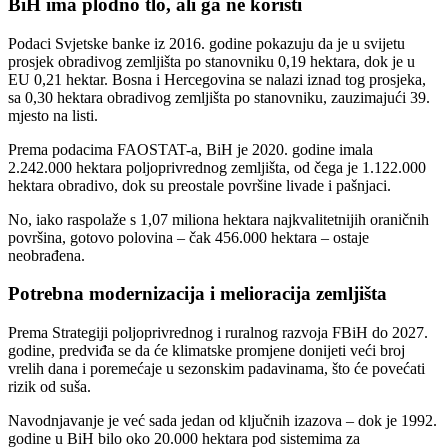
BiH ima plodno tlo, ali ga ne koristi
Podaci Svjetske banke iz 2016. godine pokazuju da je u svijetu
prosjek obradivog zemljišta po stanovniku 0,19 hektara, dok je u
EU 0,21 hektar. Bosna i Hercegovina se nalazi iznad tog prosjeka,
sa 0,30 hektara obradivog zemljišta po stanovniku, zauzimajući 39.
mjesto na listi.
Prema podacima FAOSTAT-a, BiH je 2020. godine imala
2.242.000 hektara poljoprivrednog zemljišta, od čega je 1.122.000
hektara obradivo, dok su preostale površine livade i pašnjaci.
No, iako raspolaže s 1,07 miliona hektara najkvalitetnijih oraničnih
površina, gotovo polovina – čak 456.000 hektara – ostaje
neobrađena.
Potrebna modernizacija i melioracija zemljišta
Prema Strategiji poljoprivrednog i ruralnog razvoja FBiH do 2027.
godine, predviđa se da će klimatske promjene donijeti veći broj
vrelih dana i poremećaje u sezonskim padavinama, što će povećati
rizik od suša.
Navodnjavanje je već sada jedan od ključnih izazova – dok je 1992.
godine u BiH bilo oko 20.000 hektara pod sistemima za