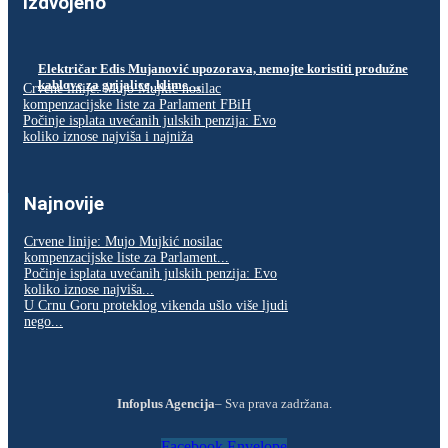
Izdvojeno
Električar Edis Mujanović upozorava, nemojte koristiti produžne
kablove za grijalice, klime…
Crvene linije: Mujo Mujkić nosilac
kompenzacijske liste za Parlament FBiH
Počinje isplata uvećanih julskih penzija: Evo
koliko iznose najviša i najniža
Najnovije
Crvene linije: Mujo Mujkić nosilac
kompenzacijske liste za Parlament...
Počinje isplata uvećanih julskih penzija: Evo
koliko iznose najviša...
U Crnu Goru proteklog vikenda ušlo više ljudi
nego...
Infoplus Agencija
– Sva prava zadržana.
Facebook
Envelope