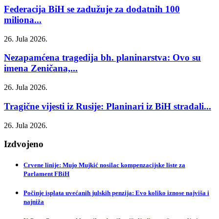
Federacija BiH se zadužuje za dodatnih 100
miliona...
26. Jula 2026.
Nezapamćena tragedija bh. planinarstva: Ovo su
imena Zeničana,...
26. Jula 2026.
Tragične vijesti iz Rusije: Planinari iz BiH stradali...
26. Jula 2026.
Izdvojeno
Crvene linije: Mujo Mujkić nosilac kompenzacijske liste za
Parlament FBiH
Počinje isplata uvećanih julskih penzija: Evo koliko iznose najviša i
najniža