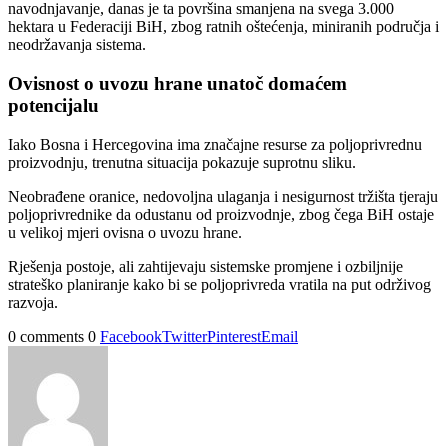
navodnjavanje, danas je ta površina smanjena na svega 3.000
hektara u Federaciji BiH, zbog ratnih oštećenja, miniranih područja i
neodržavanja sistema.
Ovisnost o uvozu hrane unatoč domaćem
potencijalu
Iako Bosna i Hercegovina ima značajne resurse za poljoprivrednu
proizvodnju, trenutna situacija pokazuje suprotnu sliku.
Neobrađene oranice, nedovoljna ulaganja i nesigurnost tržišta tjeraju
poljoprivrednike da odustanu od proizvodnje, zbog čega BiH ostaje
u velikoj mjeri ovisna o uvozu hrane.
Rješenja postoje, ali zahtijevaju sistemske promjene i ozbiljnije
strateško planiranje kako bi se poljoprivreda vratila na put održivog
razvoja.
0 comments
0
Facebook
Twitter
Pinterest
Email