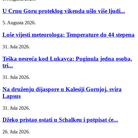
U Crnu Goru proteklog vikenda ušlo više ljudi...
5. Augusta 2026.
Loše vijesti meteorologa: Temperature do 44 stepena
31. Jula 2026.
Teška nesreća kod Lukavca: Poginula jedna osoba,
tri...
31. Jula 2026.
Na druženju dijaspore u Kalesiji Gornjoj, svira
Lapsus
31. Jula 2026.
Džeko pristao ostati u Schalkeu i potpisat će...
26. Jula 2026.