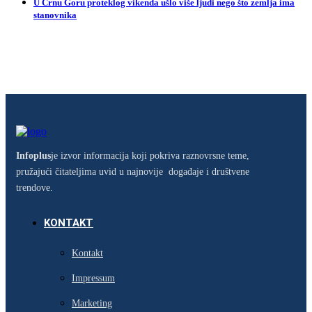
U Crnu Goru proteklog vikenda ušlo više ljudi nego što zemlja ima
stanovnika
Infoplus
je izvor informacija koji pokriva raznovrsne teme,
pružajući čitateljima uvid u najnovije događaje i društvene
trendove.
KONTAKT
Kontakt
Impressum
Marketing