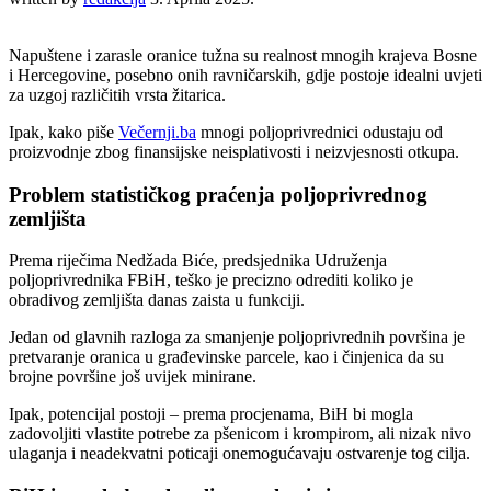
Napuštene i zarasle oranice tužna su realnost mnogih krajeva Bosne
i Hercegovine, posebno onih ravničarskih, gdje postoje idealni uvjeti
za uzgoj različitih vrsta žitarica.
Ipak, kako piše
Večernji.ba
mnogi poljoprivrednici odustaju od
proizvodnje zbog finansijske neisplativosti i neizvjesnosti otkupa.
Problem statističkog praćenja poljoprivrednog
zemljišta
Prema riječima Nedžada Biće, predsjednika Udruženja
poljoprivrednika FBiH, teško je precizno odrediti koliko je
obradivog zemljišta danas zaista u funkciji.
Jedan od glavnih razloga za smanjenje poljoprivrednih površina je
pretvaranje oranica u građevinske parcele, kao i činjenica da su
brojne površine još uvijek minirane.
Ipak, potencijal postoji – prema procjenama, BiH bi mogla
zadovoljiti vlastite potrebe za pšenicom i krompirom, ali nizak nivo
ulaganja i neadekvatni poticaji onemogućavaju ostvarenje tog cilja.