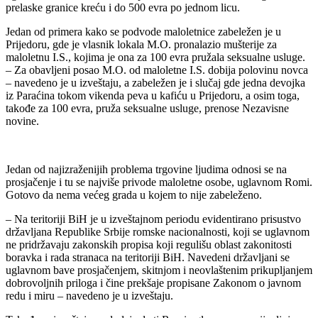
prelaske granice kreću i do 500 evra po jednom licu.
Jedan od primera kako se podvode maloletnice zabeležen je u
Prijedoru, gde je vlasnik lokala M.O. pronalazio mušterije za
maloletnu I.S., kojima je ona za 100 evra pružala seksualne usluge.
– Za obavljeni posao M.O. od maloletne I.S. dobija polovinu novca
– navedeno je u izveštaju, a zabeležen je i slučaj gde jedna devojka
iz Paraćina tokom vikenda peva u kafiću u Prijedoru, a osim toga,
takođe za 100 evra, pruža seksualne usluge, prenose Nezavisne
novine.
Jedan od najizraženijih problema trgovine ljudima odnosi se na
prosjačenje i tu se najviše privode maloletne osobe, uglavnom Romi.
Gotovo da nema većeg grada u kojem to nije zabeleženo.
– Na teritoriji BiH je u izveštajnom periodu evidentirano prisustvo
državljana Republike Srbije romske nacionalnosti, koji se uglavnom
ne pridržavaju zakonskih propisa koji regulišu oblast zakonitosti
boravka i rada stranaca na teritoriji BiH. Navedeni državljani se
uglavnom bave prosjačenjem, skitnjom i neovlaštenim prikupljanjem
dobrovoljnih priloga i čine prekšaje propisane Zakonom o javnom
redu i miru – navedeno je u izveštaju.