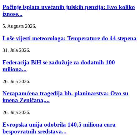
Počinje isplata uvećanih julskih penzija: Evo koliko
iznose...
5. Augusta 2026.
Loše vijesti meteorologa: Temperature do 44 stepena
31. Jula 2026.
Federacija BiH se zadužuje za dodatnih 100
miliona...
26. Jula 2026.
Nezapamćena tragedija bh. planinarstva: Ovo su
imena Zeničana,...
26. Jula 2026.
Evropska unija odobrila 140,5 miliona eura
bespovratnih sredstava...