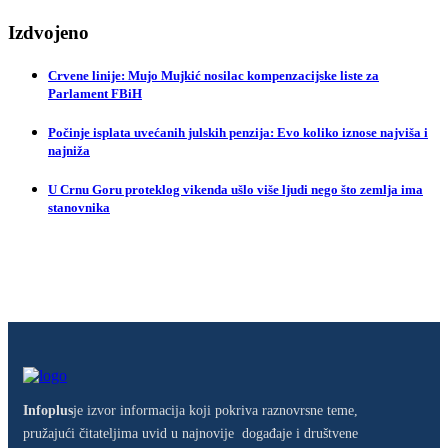
Izdvojeno
Crvene linije: Mujo Mujkić nosilac kompenzacijske liste za
Parlament FBiH
Počinje isplata uvećanih julskih penzija: Evo koliko iznose najviša i
najniža
U Crnu Goru proteklog vikenda ušlo više ljudi nego što zemlja ima
stanovnika
Infoplus
je izvor informacija koji pokriva raznovrsne teme,
pružajući čitateljima uvid u najnovije događaje i društvene