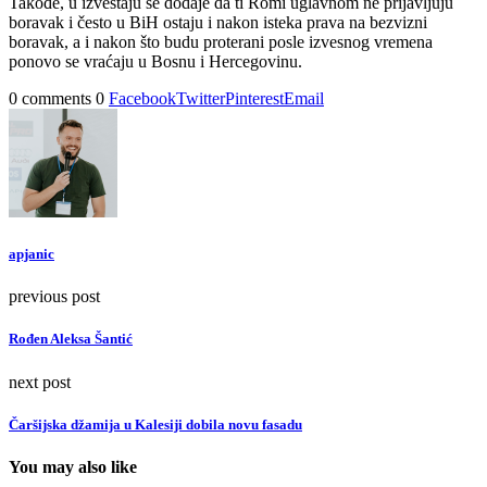
Takođe, u izveštaju se dodaje da ti Romi uglavnom ne prijavljuju
boravak i često u BiH ostaju i nakon isteka prava na bezvizni
boravak, a i nakon što budu proterani posle izvesnog vremena
ponovo se vraćaju u Bosnu i Hercegovinu.
0 comments
0
Facebook
Twitter
Pinterest
Email
apjanic
previous post
Rođen Aleksa Šantić
next post
Čaršijska džamija u Kalesiji dobila novu fasadu
You may also like