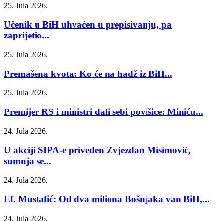
25. Jula 2026.
Učenik u BiH uhvaćen u prepisivanju, pa
zaprijetio...
25. Jula 2026.
Premašena kvota: Ko će na hadž iz BiH...
25. Jula 2026.
Premijer RS i ministri dali sebi povišice: Miniću...
24. Jula 2026.
U akciji SIPA-e priveden Zvjezdan Misimović,
sumnja se...
24. Jula 2026.
Ef. Mustafić: Od dva miliona Bošnjaka van BiH,...
24. Jula 2026.