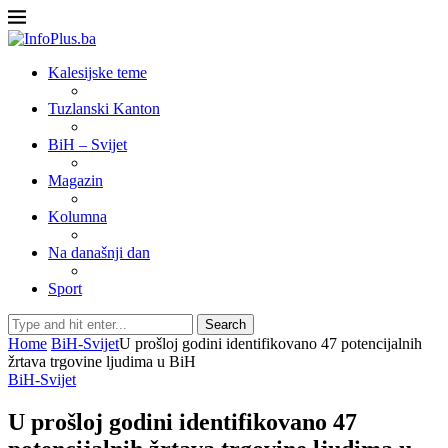
Kalesijske teme
Tuzlanski Kanton
BiH – Svijet
Magazin
Kolumna
Na današnji dan
Sport
Search
Home
BiH-Svijet
U prošloj godini identifikovano 47 potencijalnih
žrtava trgovine ljudima u BiH
BiH-Svijet
U prošloj godini identifikovano 47