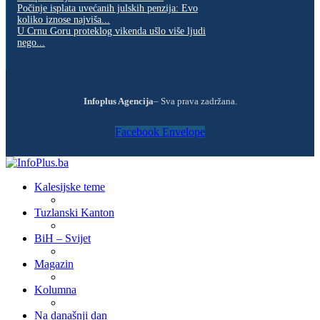
Počinje isplata uvećanih julskih penzija: Evo
koliko iznose najviša...
U Crnu Goru proteklog vikenda ušlo više ljudi
nego...
Infoplus Agencija
– Sva prava zadržana.
Facebook
Envelope
Kalesijske teme
Tuzlanski Kanton
BiH – Svijet
Magazin
Kolumna
Na današnji dan