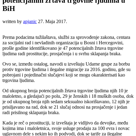
potencijalnih žrtava trgovine ljudima u
BiH
written by
apjanic
27. Maja 2017.
Prema podacima tužilaštava, službi za sprovođenje zakona, centara
za socijalni rad i nevladinih organizacija u Bosni i Hercegovini,
prošle godine identifikovano je 47 potencijalnih žrtava trgovine
ljudima radi prostitucije, prosjačenja i u svrhu sklapanja braka.
Ovo se, između ostalog, navodi u izveštaju Udarne grupe za borbu
protiv trgovine ljudima i ilegalne migracije za 2016. godinu, gde su
pobrojani i pojedinačni slučajevi koji se mogu okarakterisati kao
trgovina ljudima.
Od ukupnog broja potencijalnih žrtava trgovine ljudima njih 10 je
maloletno, a gledajući po polu, 29 je ženskih i 18 muških osoba, dok
je od ukupnog broja njih sedam seksualno iskorištavano, 12 njih je
prisiljavano na rad, dok se 21 slučaj odnosi na prosjačenje i jedan
radi prisilnog sklapanja braka.
Kada je reč o prostituciji, iz izveštaja je vidljivo da devojke, među
kojima ima i maloletnica, svoje usluge prodaju za 100 evra i novac
uglavnom dele s nekim ko ih podvodi, dok se tarife za ilegalne