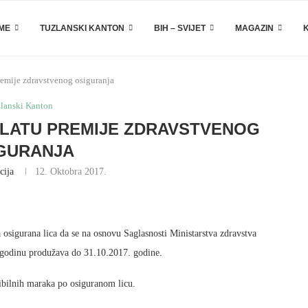
EME
TUZLANSKI KANTON
BIH – SVIJET
MAGAZIN
remije zdravstvenog osiguranja
lanski Kanton
PLATU PREMIJE ZDRAVSTVENOG
GURANJA
cija
12. Oktobra 2017.
osigurana lica da se na osnovu Saglasnosti Ministarstva zdravstva
 godinu produžava do 31.10.2017. godine.
ibilnih maraka po osiguranom licu.