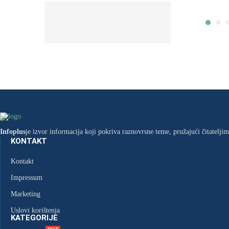
PRITVOR ZA
PEDESETTROGODIŠNJAKA IZ
TUZLE ZBOG PROIZVODNJE I...
24. Jula 2026.
Infoplus
je izvor informacija koji pokriva raznovrsne teme, pružajući čitatelji
KONTAKT
Kontakt
Impressum
Marketing
Uslovi korištenja
KATEGORIJE