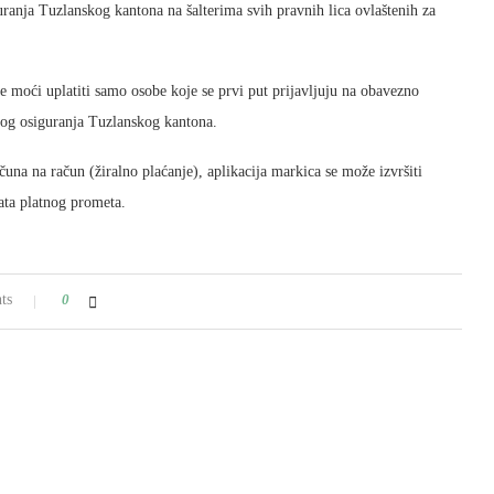
ranja Tuzlanskog kantona na šalterima svih pravnih lica ovlaštenih za
e moći uplatiti samo osobe koje se prvi put prijavljuju na obavezno
nog osiguranja Tuzlanskog kantona.
una na račun (žiralno plaćanje), aplikacija markica se može izvršiti
ata platnog prometa.
ts
0