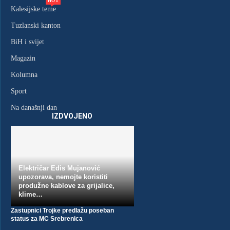
HOT
ODREĐEN PRITVOR MUŠKARCU IZ
Kalesijske teme
UGLJEVIKA KOJI JE JE...
Tuzlanski kanton
13. Jula 2026.
BiH i svijet
Magazin
Kolumna
Sport
Na današnji dan
IZDVOJENO
FORTO TRAŽI ODGOVORE IZ TK:
OBUKA VOZAČA POD...
7. Jula 2026.
Električar Edis Mujanović
upozorava, nemojte koristiti
produžne kablove za grijalice,
klime…
Zastupnici Trojke predlažu poseban
status za MC Srebrenica