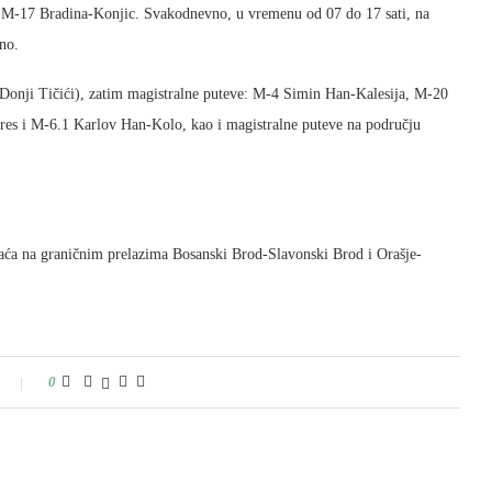
ta M-17 Bradina-Konjic. Svakodnevno, u vremenu od 07 do 17 sati, na
no.
Donji Tičići), zatim magistralne puteve: M-4 Simin Han-Kalesija, M-20
es i M-6.1 Karlov Han-Kolo, kao i magistralne puteve na području
aća na graničnim prelazima Bosanski Brod-Slavonski Brod i Orašje-
0