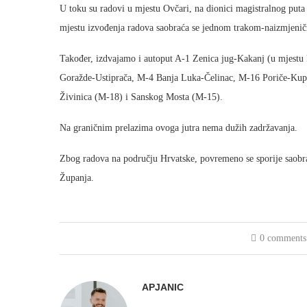
U toku su radovi u mjestu Ovčari, na dionici magistralnog pu
mjestu izvođenja radova saobraća se jednom trakom-naizmjenič
Također, izdvajamo i autoput A-1 Zenica jug-Kakanj (u mjestu 
Goražde-Ustiprača, M-4 Banja Luka-Čelinac, M-16 Poriče-Kupr
Živinica (M-18) i Sanskog Mosta (M-15).
Na graničnim prelazima ovoga jutra nema dužih zadržavanja.
Zbog radova na području Hrvatske, povremeno se sporije saobr
Županja.
0 comments
APJANIC