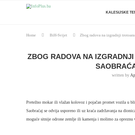
KALESIJSKE T
Home
BiH-Svijet
Zbog radova na izgradnji trotoar
ZBOG RADOVA NA IZGRADNJI
SAOBRAĆA
written by
Ap
Pretežno mokar ili vlažan kolovoz i pojačan promet vozila u bli
Saobraćaj se odvija usporeno ili uz kraća zadržavanja na dion
moguće sitnije odrone zemlje ili kamenja i molimo za opreznu 