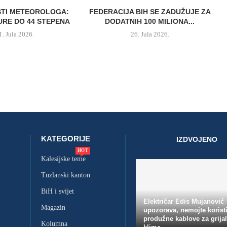
STI METEOROLOGA:
FEDERACIJA BIH SE ZADUŽUJE ZA
RE DO 44 STEPENA
DODATNIH 100 MILIONA...
1. Jula 2026.
26. Jula 2026.
KATEGORIJE
IZDVOJENO
HOT
Kalesijske teme
Tuzlanski kanton
BiH i svijet
Električar Edis Mujanović
Magazin
upozorava, nemojte koristi
produžne kablove za grijal
Kolumna