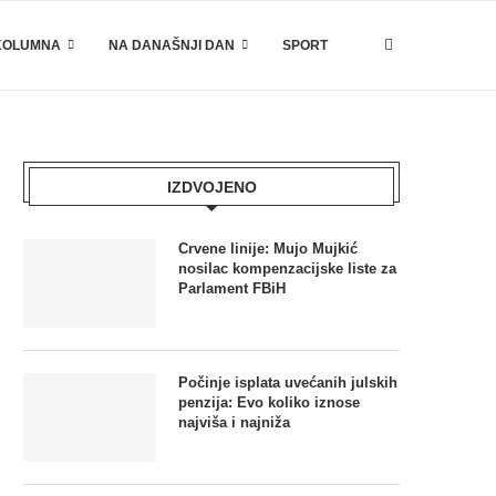
KOLUMNA
NA DANAŠNJI DAN
SPORT
IZDVOJENO
Crvene linije: Mujo Mujkić
nosilac kompenzacijske liste za
Parlament FBiH
Počinje isplata uvećanih julskih
penzija: Evo koliko iznose
najviša i najniža