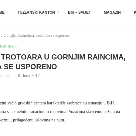
EME
TUZLANSKI KANTON
BIH – SVIJET
MAGAZIN
a u Gornjim Raincima, saobraća se usporeno
BiH-Svijet
 TROTOARA U GORNJIM RAINCIMA,
 SE USPORENO
janic
8. Juna 2017.
zini većih gradskih centara karakteriše saobraćajnu situaciju u BiH.
icama sa aktuelnim sanacionim radovima. Vozačima skrećemo pažnju na
vožnju, prilagođenu uslovima na putu.