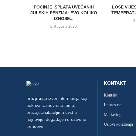
POČINJE ISPLATA UVEĆANIH
LOŠE VIJE
JULSKIH PENZIJA: EVO KOLIKO
TEMPERATU
IZNOSE...
3
5. Augusta 2026.
KONTAKT
Kontakt
Infoplus
je izvor informacija koji
Impressum
pokriva raznovrsne teme,
pružajući čitateljima uvid u
Marketing
najnovije događaje i društvene
Uslovi korištenja
trendove.