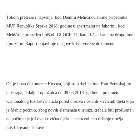
Tokom pretresa i hapšenja, kod Damira Mehića od strane pripadnika
MUP Republike Srpske 2018. godine u apartmanu na Jahorini, kod
Mehića je pronađen i pištolj GLOCK 17, kao i lične karte na drugo ime
i prezime. Raport objavljuje njegove krivotvorene dokumenta.
On je imao dokumente Kosova, koji su izdati na ime Esat Benushaj, te
je istraga, a dalje i optužnica od 09.03.2018. godine u predmetu
Kantonalnog tužilaštva Tuzla pored ubistva i ostalih krivičnih djela koja
je Mehić počinio, zbog novih elemenata u istrazi, trebala biti proširena i
na počinjenje još dva krivična djela – nedozvoljeno držanje oružja i
falsifikovanje isprave.