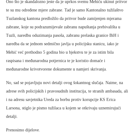
Ono što je skandalozno jeste da je uprkos svemu Mehiću ukinut pritvor
te su mu određene mjere zabrane. Tad je samo Kantonalno tužilaštvo
Tuzlanskog kantona predložilo da pritvor bude zamijenjen mjerama
zabrane, koje su podrazumijevale zabranu napuštanja prebivališta u
Tuzli, naredbu oduzimanja pasoša, zabranu prelaska granice BiH i
naredba da se jednom sedmično javlja u policijsku stanicu, iako je
Mehić već prethodno 5 godina bio u bjekstvu te je za istim bila
raspisana i međunarodna potjernica te je koristio domaće i
međunarodne krivotvorene dokumente u namjeri skrivanja.
No, sad se pojavljuju novi detalji ovog šokantnog slučaja. Naime, na
adrese svih policijskih i pravosudnih institucija, te stranih ambasada, ali
i na adresu savjetnika Ureda za borbu protiv korupcije KS Erica
Larsona, stiglo je pismo tužilaca u kojem se otkrivaju uznemirujući
detalji.
Prenosimo dijelove.