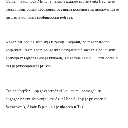
Odmah nakon toga Mehić je nestao i izgubio mu se svaki trag, te je
osumnjičeni postao nedostupan organima gonjenja i za imenovanim je
raspisana domaća i međunarodna potraga.
Nakon pet godina skrivanja u zemlji i regionu, po međunarodnoj
potjernici i razmjenom pouzdanih obavještajnih saznanja policijskih
agencija iz regiona Bibi je uhapšen, a Kantonalni sud u Tuzli odredio
mu je jednomjesečni pritvor.
Tad su uhapšeni i njegovi saradnici koji su mu pomagali su
dugogodišnjem skrivanju i to: Azur Hadžić (koji je priveden u
Semizovcu), Almir Fejzić koji je uhapšen u Tuzli.