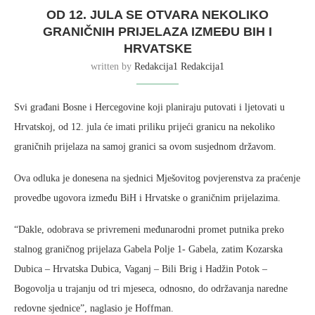
OD 12. JULA SE OTVARA NEKOLIKO
GRANIČNIH PRIJELAZA IZMEĐU BIH I
HRVATSKE
written by
Redakcija1 Redakcija1
Svi građani Bosne i Hercegovine koji planiraju putovati i ljetovati u
Hrvatskoj, od 12. jula će imati priliku prijeći granicu na nekoliko
graničnih prijelaza na samoj granici sa ovom susjednom državom.
Ova odluka je donesena na sjednici Mješovitog povjerenstva za praćenje
provedbe ugovora između BiH i Hrvatske o graničnim prijelazima.
“Dakle, odobrava se privremeni međunarodni promet putnika preko
stalnog graničnog prijelaza Gabela Polje 1- Gabela, zatim Kozarska
Dubica – Hrvatska Dubica, Vaganj – Bili Brig i Hadžin Potok –
Bogovolja u trajanju od tri mjeseca, odnosno, do održavanja naredne
redovne sjednice”, naglasio je Hoffman.