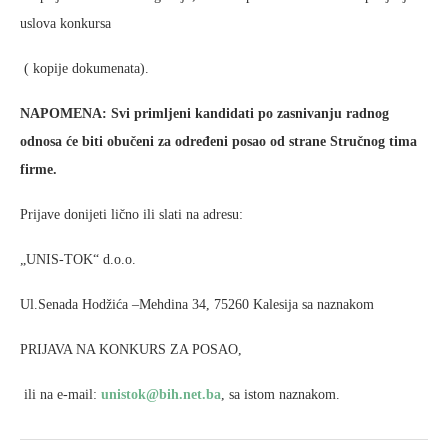
uslova konkursa
( kopije dokumenata).
NAPOMENA: Svi primljeni kandidati po zasnivanju radnog
odnosa će biti obučeni za određeni posao od strane Stručnog tima
firme.
Prijave donijeti lično ili slati na adresu:
„UNIS-TOK“ d.o.o.
Ul.Senada Hodžića –Mehdina 34, 75260 Kalesija sa naznakom
PRIJAVA NA KONKURS ZA POSAO,
ili na e-mail:
unistok@bih.net.ba
, sa istom naznakom.