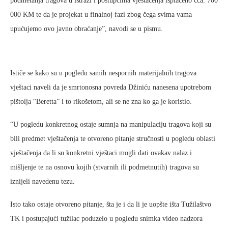
podmetanja tragova u istrazi i postupcima vještačenja isplaćeno cca. 700
000 KM te da je projekat u finalnoj fazi zbog čega svima vama
upućujemo ovo javno obraćanje”, navodi se u pismu.
Ističe se kako su u pogledu samih nespornih materijalnih tragova
vještaci naveli da je smrtonosna povreda Džiniću nanesena upotrebom
pištolja “Beretta” i to rikošetom, ali se ne zna ko ga je koristio.
“U pogledu konkretnog ostaje sumnja na manipulaciju tragova koji su
bili predmet vještačenja te otvoreno pitanje stručnosti u pogledu oblasti
vještačenja da li su konkretni vještaci mogli dati ovakav nalaz i
mišljenje te na osnovu kojih (stvarnih ili podmetnutih) tragova su
iznijeli navedenu tezu.
Isto tako ostaje otvoreno pitanje, šta je i da li je uopšte išta Tužilaštvo
TK i postupajući tužilac poduzelo u pogledu snimka video nadzora