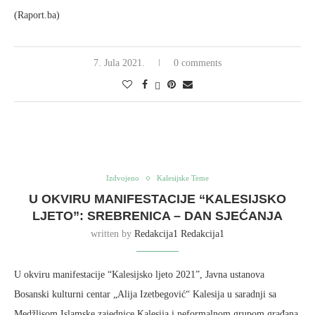
(Raport.ba)
7. Jula 2021.
0 comments
Izdvojeno
Kalesijske Teme
U OKVIRU MANIFESTACIJE “KALESIJSKO
LJETO”: SREBRENICA – DAN SJEĆANJA
written by
Redakcija1 Redakcija1
U okviru manifestacije “Kalesijsko ljeto 2021”, Javna ustanova
Bosanski kulturni centar „Alija Izetbegović“ Kalesija u saradnji sa
Medžlisom Islamske zajednice Kalesija i neformalnom grupom građana