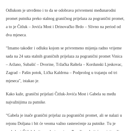
Odlukom je utvrđeno i to da se odobrava privremeni međunarodni
promet putnika preko stalnog graničnog prijelaza za pogranični promet,
a to je Čitluk – Jovića Most i Drinovačko Brdo – Slivno na period od
dva mjeseca.
“Imamo također i odluku kojom se privremeno mijenja radno vrijeme
sada na 24 sata stalnih graničnih prijelaza za pogranični promet Vinica
– Aržano, Subašić – Dvorine, Tržačka Raštela – Kordunski Ljeskovac,
Zagrad – Pašin potok, Lička Kaldrma – Podprolog u trajanju od tri
mjeseca”, istakao je.
Kako kaže, granični prijelazi Čitluk-Jovića Most i Gabela su među
najvažnijima za putnike.
“Gabela je inače granični prijelaz za pogranični promet, ali se nalazi u
rejonu Doljana i bit će veoma važno rasterećenje za putnike. Tu je