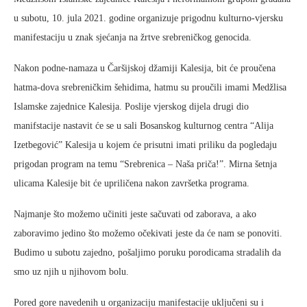
u subotu, 10. jula 2021. godine organizuje prigodnu kulturno-vjersku
manifestaciju u znak sjećanja na žrtve srebreničkog genocida.
Nakon podne-namaza u Čaršijskoj džamiji Kalesija, bit će proučena
hatma-dova srebreničkim šehidima, hatmu su proučili imami Medžlisa
Islamske zajednice Kalesija. Poslije vjerskog dijela drugi dio
manifstacije nastavit će se u sali Bosanskog kulturnog centra “Alija
Izetbegović” Kalesija u kojem će prisutni imati priliku da pogledaju
prigodan program na temu “Srebrenica – Naša priča!”. Mirna šetnja
ulicama Kalesije bit će upriličena nakon završetka programa.
Najmanje što možemo učiniti jeste sačuvati od zaborava, a ako
zaboravimo jedino što možemo očekivati jeste da će nam se ponoviti.
Budimo u subotu zajedno, pošaljimo poruku porodicama stradalih da
smo uz njih u njihovom bolu.
Pored gore navedenih u organizaciju manifestacije uključeni su i