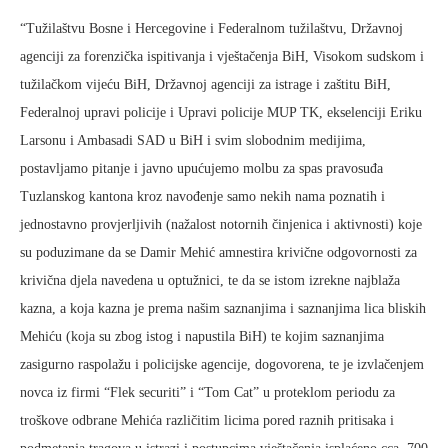
“Tužilaštvu Bosne i Hercegovine i Federalnom tužilaštvu, Državnoj
agenciji za forenzička ispitivanja i vještačenja BiH, Visokom sudskom i
tužilačkom vijeću BiH, Državnoj agenciji za istrage i zaštitu BiH,
Federalnoj upravi policije i Upravi policije MUP TK, ekselenciji Eriku
Larsonu i Ambasadi SAD u BiH i svim slobodnim medijima,
postavljamo pitanje i javno upućujemo molbu za spas pravosuđa
Tuzlanskog kantona kroz navođenje samo nekih nama poznatih i
jednostavno provjerljivih (nažalost notornih činjenica i aktivnosti) koje
su poduzimane da se Damir Mehić amnestira krivične odgovornosti za
krivična djela navedena u optužnici, te da se istom izrekne najblaža
kazna, a koja kazna je prema našim saznanjima i saznanjima lica bliskih
Mehiću (koja su zbog istog i napustila BiH) te kojim saznanjima
zasigurno raspolažu i policijske agencije, dogovorena, te je izvlačenjem
novca iz firmi “Flek securiti” i “Tom Cat” u proteklom periodu za
troškove odbrane Mehića različitim licima pored raznih pritisaka i