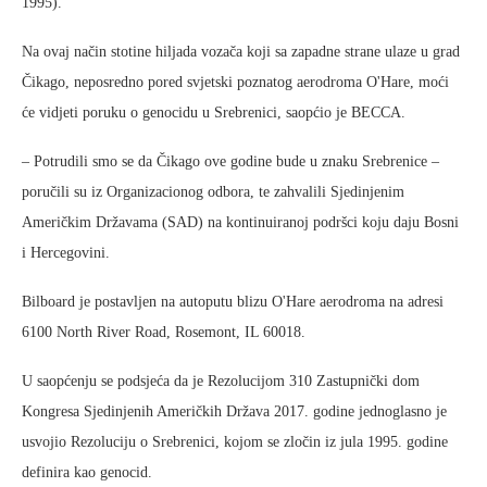
1995).
Na ovaj način stotine hiljada vozača koji sa zapadne strane ulaze u grad
Čikago, neposredno pored svjetski poznatog aerodroma O'Hare, moći
će vidjeti poruku o genocidu u Srebrenici, saopćio je BECCA.
– Potrudili smo se da Čikago ove godine bude u znaku Srebrenice –
poručili su iz Organizacionog odbora, te zahvalili Sjedinjenim
Američkim Državama (SAD) na kontinuiranoj podršci koju daju Bosni
i Hercegovini.
Bilboard je postavljen na autoputu blizu O'Hare aerodroma na adresi
6100 North River Road, Rosemont, IL 60018.
U saopćenju se podsjeća da je Rezolucijom 310 Zastupnički dom
Kongresa Sjedinjenih Američkih Država 2017. godine jednoglasno je
usvojio Rezoluciju o Srebrenici, kojom se zločin iz jula 1995. godine
definira kao genocid.