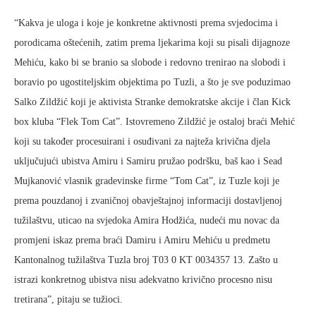
“Kakva je uloga i koje je konkretne aktivnosti prema svjedocima i
porodicama oštećenih, zatim prema ljekarima koji su pisali dijagnoze
Mehiću, kako bi se branio sa slobode i redovno trenirao na slobodi i
boravio po ugostiteljskim objektima po Tuzli, a što je sve poduzimao
Salko Zildžić koji je aktivista Stranke demokratske akcije i član Kick
box kluba “Flek Tom Cat”. Istovremeno Zildžić je ostaloj braći Mehić
koji su također procesuirani i osuđivani za najteža krivična djela
uključujući ubistva Amiru i Samiru pružao podršku, baš kao i Sead
Mujkanović vlasnik gradevinske firme “Tom Cat”, iz Tuzle koji je
prema pouzdanoj i zvaničnoj obavještajnoj informaciji dostavljenoj
tužilaštvu, uticao na svjedoka Amira Hodžića, nudeći mu novac da
promjeni iskaz prema braći Damiru i Amiru Mehiću u predmetu
Kantonalnog tužilaštva Tuzla broj T03 0 KT 0034357 13. Zašto u
istrazi konkretnog ubistva nisu adekvatno krivično procesno nisu
tretirana”, pitaju se tužioci.