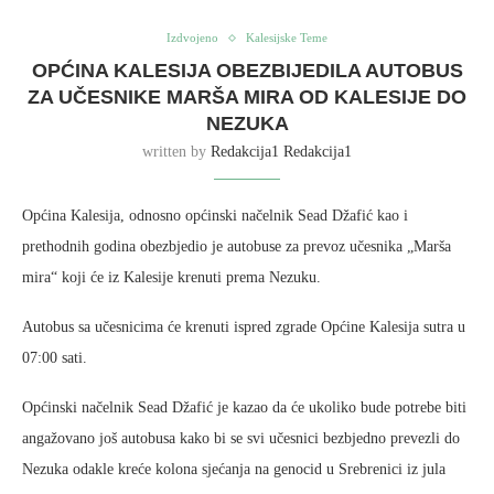
Izdvojeno
Kalesijske Teme
OPĆINA KALESIJA OBEZBIJEDILA AUTOBUS
ZA UČESNIKE MARŠA MIRA OD KALESIJE DO
NEZUKA
written by
Redakcija1 Redakcija1
Općina Kalesija, odnosno općinski načelnik Sead Džafić kao i
prethodnih godina obezbjedio je autobuse za prevoz učesnika „Marša
mira“ koji će iz Kalesije krenuti prema Nezuku.
Autobus sa učesnicima će krenuti ispred zgrade Općine Kalesija sutra u
07:00 sati.
Općinski načelnik Sead Džafić je kazao da će ukoliko bude potrebe biti
angažovano još autobusa kako bi se svi učesnici bezbjedno prevezli do
Nezuka odakle kreće kolona sjećanja na genocid u Srebrenici iz jula