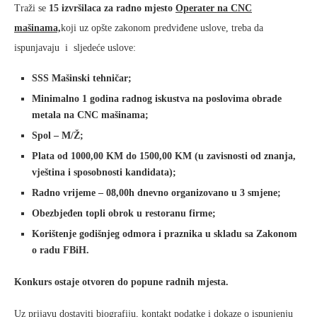
Traži se
15 izvršilaca za radno mjesto
Operater na CNC
mašinama,
koji uz opšte zakonom predviđene uslove, treba da
ispunjavaju i sljedeće uslove:
SSS Mašinski tehničar;
Minimalno 1 godina radnog iskustva na poslovima obrade
metala na CNC mašinama;
Spol – M/Ž;
Plata od 1000,00 KM do 1500,00 KM (u zavisnosti od znanja,
vještina i sposobnosti kandidata);
Radno vrijeme – 08,00h dnevno organizovano u 3 smjene;
Obezbjeđen topli obrok u restoranu firme;
Korištenje godišnjeg odmora i praznika u skladu sa Zakonom
o radu FBiH.
Konkurs ostaje otvoren do popune radnih mjesta.
Uz prijavu dostaviti biografiju, kontakt podatke i dokaze o ispunjenju