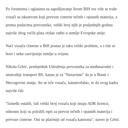
Po forumima i oglasima za zapošljavanje širom BiH sve više se traže
vozači sa iskustvom koji prevoze cisterne tečnih i opasnih materija, a
prema podacima prevoznika, veliki broj njih je posljednjih godina
najviše zbog većih plata otišao raditi u zemlje Evropske unije.
Naći vozača cisterne u BiH postao je tako veliki problem, a s tim se
bore i neke razvijenije zemlje u svijetu.
Nikola Grbić, predsjednik Udruženja prevoznika za međunarodni i
unutrašnji transport RS, kazao je za “Nezavisne” da je u Bosni i
Hercegovini stanje, što se tiče vozača, katastrofalno, te da ovog kadra
najviše fali.
“Između ostalih, fali veliki broj vozača koji imaju ADR licencu,
odnosno koji su položili ispit za prevoz tečnih i opasnih materija i
prevoze cisterne. Oni su plaćeniji od vozača kamiona”, naveo je Grbić.