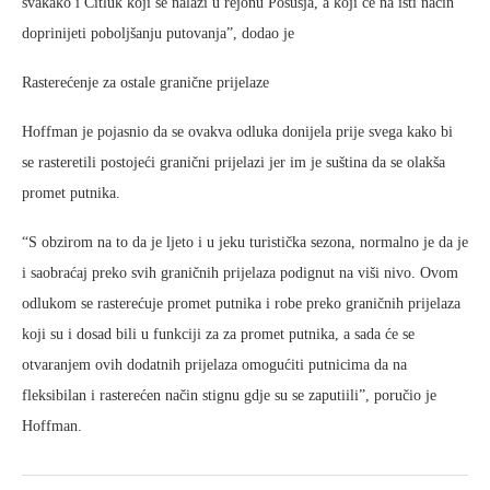
svakako i Čitluk koji se nalazi u rejonu Posušja, a koji će na isti način
doprinijeti poboljšanju putovanja”, dodao je
Rasterećenje za ostale granične prijelaze
Hoffman je pojasnio da se ovakva odluka donijela prije svega kako bi
se rasteretili postojeći granični prijelazi jer im je suština da se olakša
promet putnika.
“S obzirom na to da je ljeto i u jeku turistička sezona, normalno je da je
i saobraćaj preko svih graničnih prijelaza podignut na viši nivo. Ovom
odlukom se rasterećuje promet putnika i robe preko graničnih prijelaza
koji su i dosad bili u funkciji za za promet putnika, a sada će se
otvaranjem ovih dodatnih prijelaza omogućiti putnicima da na
fleksibilan i rasterećen način stignu gdje su se zaputiili”, poručio je
Hoffman.