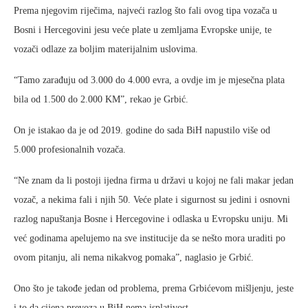
Prema njegovim riječima, najveći razlog što fali ovog tipa vozača u
Bosni i Hercegovini jesu veće plate u zemljama Evropske unije, te
vozači odlaze za boljim materijalnim uslovima.
“Tamo zarađuju od 3.000 do 4.000 evra, a ovdje im je mjesečna plata
bila od 1.500 do 2.000 KM”, rekao je Grbić.
On je istakao da je od 2019. godine do sada BiH napustilo više od
5.000 profesionalnih vozača.
“Ne znam da li postoji ijedna firma u državi u kojoj ne fali makar jedan
vozač, a nekima fali i njih 50. Veće plate i sigurnost su jedini i osnovni
razlog napuštanja Bosne i Hercegovine i odlaska u Evropsku uniju. Mi
već godinama apelujemo na sve institucije da se nešto mora uraditi po
ovom pitanju, ali nema nikakvog pomaka”, naglasio je Grbić.
Ono što je takođe jedan od problema, prema Grbićevom mišljenju, jeste
i to da cijena prevoza u BiH nema isplativost.