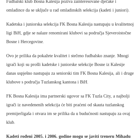
Fudbalski klub Bosna Kalesija poziva zainteresovane dječake i
omladince da se uključe u rad omladinskih selekcija (kadeti i juniori).
Kadetska i juniorska selekcija FK Bosna Kalesija nastupaju u kvalitetnoj
ligi BiH, gdje se nalaze renomirani klubovi sa područja Sjeveroistočne
Bosne i Hercegovine.
Ovo je prilika da pokažete kvalitet i stečeno fudbalsko znanje. Mnogi
igrači koji su prošli kadetske i juniorske selekcije Bosne iz Kalesije
danas uspješno nastupaju za seniorski tim FK Bosna Kalesija, ali i druge
klubove s područja Tuzlanskog kantona i BiH.
FK Bosna Kalesija ima partnerski ugovor sa FK Tuzla City, a najbolji
igrači iz navedenenih selekcija će biti praćeni od skauta tuzlanskog
premijerligaša i otvara im se prilika da u budućnosti nastupaju za ovaj
klub.
Kadeti rođeni 2005. i 2006. godine mogu se javiti treneru Mihadu