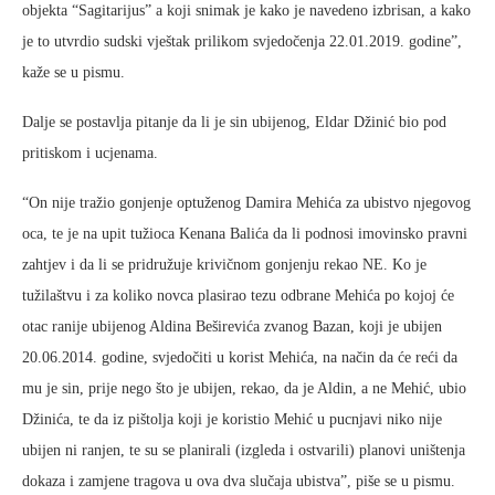
objekta “Sagitarijus” a koji snimak je kako je navedeno izbrisan, a kako
je to utvrdio sudski vještak prilikom svjedočenja 22.01.2019. godine”,
kaže se u pismu.
Dalje se postavlja pitanje da li je sin ubijenog, Eldar Džinić bio pod
pritiskom i ucjenama.
“On nije tražio gonjenje optuženog Damira Mehića za ubistvo njegovog
oca, te je na upit tužioca Kenana Balića da li podnosi imovinsko pravni
zahtjev i da li se pridružuje krivičnom gonjenju rekao NE. Ko je
tužilaštvu i za koliko novca plasirao tezu odbrane Mehića po kojoj će
otac ranije ubijenog Aldina Beširevića zvanog Bazan, koji je ubijen
20.06.2014. godine, svjedočiti u korist Mehića, na način da će reći da
mu je sin, prije nego što je ubijen, rekao, da je Aldin, a ne Mehić, ubio
Džinića, te da iz pištolja koji je koristio Mehić u pucnjavi niko nije
ubijen ni ranjen, te su se planirali (izgleda i ostvarili) planovi uništenja
dokaza i zamjene tragova u ova dva slučaja ubistva”, piše se u pismu.