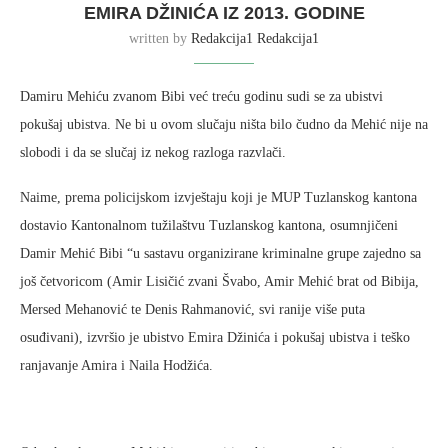
EMIRA DŽINIĆA IZ 2013. GODINE
written by
Redakcija1 Redakcija1
Damiru Mehiću zvanom Bibi već treću godinu sudi se za ubistvi
pokušaj ubistva. Ne bi u ovom slučaju ništa bilo čudno da Mehić nije na
slobodi i da se slučaj iz nekog razloga razvlači.
Naime, prema policijskom izvještaju koji je MUP Tuzlanskog kantona
dostavio Kantonalnom tužilaštvu Tuzlanskog kantona, osumnjičeni
Damir Mehić Bibi “u sastavu organizirane kriminalne grupe zajedno sa
još četvoricom (Amir Lisičić zvani Švabo, Amir Mehić brat od Bibija,
Mersed Mehanović te Denis Rahmanović, svi ranije više puta
osuđivani), izvršio je ubistvo Emira Džinića i pokušaj ubistva i teško
ranjavanje Amira i Naila Hodžića.