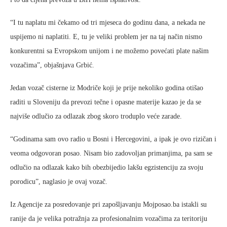
“I tu naplatu mi čekamo od tri mjeseca do godinu dana, a nekada ne
uspijemo ni naplatiti. E, tu je veliki problem jer na taj način nismo
konkurentni sa Evropskom unijom i ne možemo povećati plate našim
vozačima”, objašnjava Grbić.
Jedan vozač cisterne iz Modriče koji je prije nekoliko godina otišao
raditi u Sloveniju da prevozi tečne i opasne materije kazao je da se
najviše odlučio za odlazak zbog skoro troduplo veće zarade.
“Godinama sam ovo radio u Bosni i Hercegovini, a ipak je ovo rizičan i
veoma odgovoran posao. Nisam bio zadovoljan primanjima, pa sam se
odlučio na odlazak kako bih obezbijedio lakšu egzistenciju za svoju
porodicu”, naglasio je ovaj vozač.
Iz Agencije za posredovanje pri zapošljavanju Mojposao.ba istakli su
ranije da je velika potražnja za profesionalnim vozačima za teritoriju