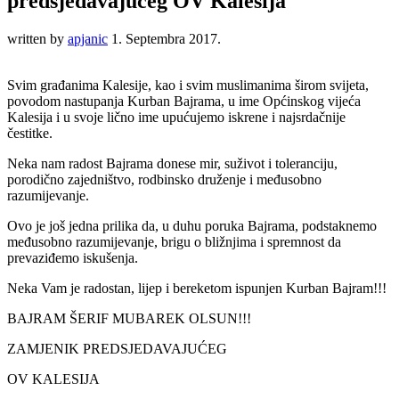
predsjedavajućeg OV Kalesija
written by
apjanic
1. Septembra 2017.
Svim građanima Kalesije, kao i svim muslimanima širom svijeta,
povodom nastupanja Kurban Bajrama, u ime Općinskog vijeća
Kalesija i u svoje lično ime upućujemo iskrene i najsrdačnije
čestitke.
Neka nam radost Bajrama donese mir, suživot i toleranciju,
porodično zajedništvo, rodbinsko druženje i međusobno
razumijevanje.
Ovo je još jedna prilika da, u duhu poruka Bajrama, podstaknemo
međusobno razumijevanje, brigu o bližnjima i spremnost da
prevaziđemo iskušenja.
Neka Vam je radostan, lijep i bereketom ispunjen Kurban Bajram!!!
BAJRAM ŠERIF MUBAREK OLSUN!!!
ZAMJENIK PREDSJEDAVAJUĆEG
OV KALESIJA