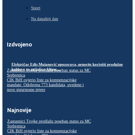
Sport
Na današnji dan
Izdvojeno
Električar Edis Mujanović upozorava, nemojte koristiti produžne
kablove za grijalice, klime…
Zastupnici Trojke predlažu poseban status za MC
Srebrenica
CIK BiH ovjerio liste za kompenzacijske
mandate: Odobrena 773 kandidata, uvedene i
nove sigurnosne mjere
Najnovije
Zastupnici Trojke predlažu poseban status za MC
Srebrenica
CIK BiH ovjerio liste za kompenzacijske