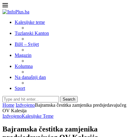
Kalesijske teme
Tuzlanski Kanton
BiH – Svijet
Magazin
Kolumna
Na današnji dan
Sport
Search
Home
Izdvojeno
Bajramska čestitka zamjenika predsjedavajućeg
OV Kalesija
Izdvojeno
Kalesijske Teme
Bajramska čestitka zamjenika