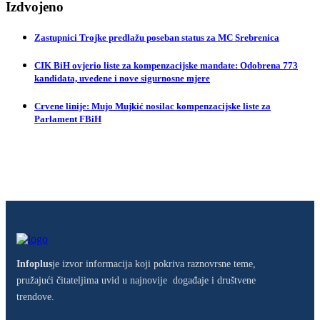
Izdvojeno
Zastupnici Trojke predlažu poseban status za MC Srebrenica
CIK BiH ovjerio liste za kompenzacijske mandate: Odobrena 773
kandidata, uvedene i nove sigurnosne mjere
Crvene linije: Mujo Mujkić nosilac kompenzacijske liste za
Parlament FBiH
Infoplus
je izvor informacija koji pokriva raznovrsne teme,
pružajući čitateljima uvid u najnovije događaje i društvene
trendove.