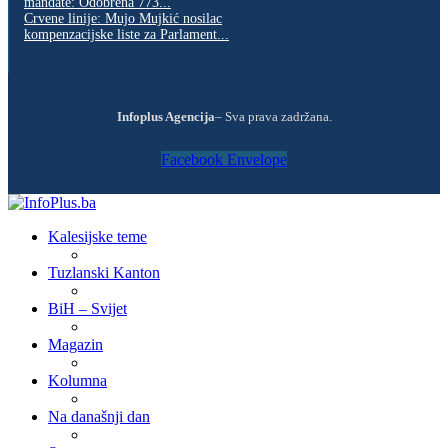
mandate: Odobrena 773...
Crvene linije: Mujo Mujkić nosilac
kompenzacijske liste za Parlament...
Infoplus Agencija
– Sva prava zadržana.
Facebook
Envelope
Kalesijske teme
Tuzlanski Kanton
BiH – Svijet
Magazin
Kolumna
Na današnji dan