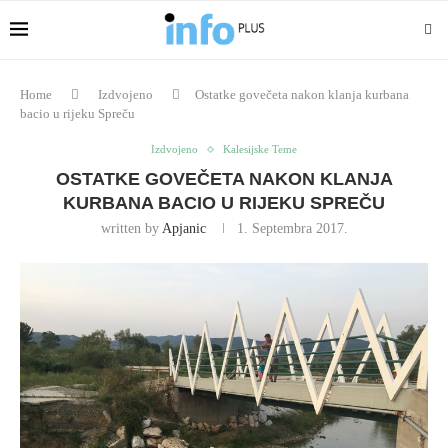
Home
Izdvojeno
Ostatke govečeta nakon klanja kurbana
bacio u rijeku Spreču
Izdvojeno
Kalesijske Teme
OSTATKE GOVEČETA NAKON KLANJA
KURBANA BACIO U RIJEKU SPREČU
written by
Apjanic
1. Septembra 2017.