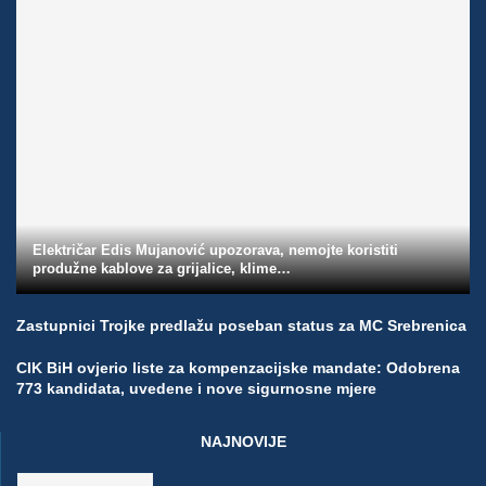
Električar Edis Mujanović upozorava, nemojte koristiti
produžne kablove za grijalice, klime…
Zastupnici Trojke predlažu poseban status za MC Srebrenica
CIK BiH ovjerio liste za kompenzacijske mandate: Odobrena
773 kandidata, uvedene i nove sigurnosne mjere
NAJNOVIJE