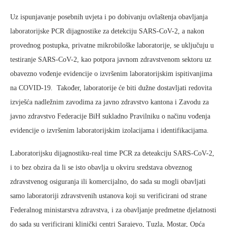
Uz ispunjavanje posebnih uvjeta i po dobivanju ovlaštenja obavljanja
laboratorijske PCR dijagnostike za detekciju SARS-CoV-2, a nakon
provednog postupka, privatne mikrobiloške laboratorije, se uključuju u
testiranje SARS-CoV-2, kao potpora javnom zdravstvenom sektoru uz
obavezno vođenje evidencije o izvršenim laboratorijskim ispitivanjima
na COVID-19. Također, laboratorije će biti dužne dostavljati redovita
izvješća nadležnim zavodima za javno zdravstvo kantona i Zavodu za
javno zdravstvo Federacije BiH sukladno Pravilniku o načinu vođenja
evidencije o izvršenim laboratorijskim izolacijama i identifikacijama.
Laboratorijsku dijagnostiku-real time PCR za deteakciju SARS-CoV-2,
i to bez obzira da li se isto obavlja u okviru sredstava obveznog
zdravstvenog osiguranja ili komercijalno, do sada su mogli obavljati
samo laboratoriji zdravstvenih ustanova koji su verificirani od strane
Federalnog ministarstva zdravstva, i za obavljanje predmetne djelatnosti
do sada su verificirani klinički centri Sarajevo, Tuzla, Mostar, Opća