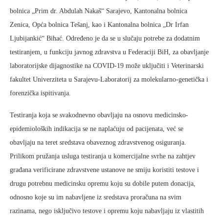
bolnica „Prim dr. Abdulah Nakaš“ Sarajevo, Kantonalna bolnica
Zenica, Opća bolnica Tešanj, kao i Kantonalna bolnica „Dr Irfan
Ljubijankić“ Bihać. Određeno je da se u slučaju potrebe za dodatnim
testiranjem, u funkciju javnog zdravstva u Federaciji BiH, za obavljanje
laboratorijske dijagnostike na COVID-19 može uključiti i Veterinarski
fakultet Univerziteta u Sarajevu-Laboratorij za molekularno-genetička i
forenzička ispitivanja.
Testiranja koja se svakodnevno obavljaju na osnovu medicinsko-
epidemioloških indikacija se ne naplaćuju od pacijenata, već se
obavljaju na teret sredstava obaveznog zdravstvenog osiguranja.
Prilikom pružanja usluga testiranja u komercijalne svrhe na zahtjev
građana verificirane zdravstvene ustanove ne smiju koristiti testove i
drugu potrebnu medicinsku opremu koju su dobile putem donacija,
odnosno koje su im nabavljene iz sredstava proračuna na svim
razinama, nego isključivo testove i opremu koju nabavljaju iz vlastitih