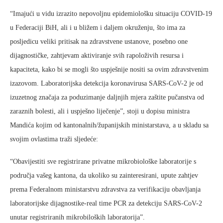
“Imajući u vidu izrazito nepovoljnu epidemiološku situaciju COVID-19
u Federaciji BiH, ali i u bližem i daljem okruženju, što ima za
posljedicu veliki pritisak na zdravstvene ustanove, posebno one
dijagnostičke, zahtjevam aktiviranje svih rapoloživih resursa i
kapaciteta, kako bi se mogli što uspješnije nositi sa ovim zdravstvenim
izazovom. Laboratorijska detekcija koronavirusa SARS-CoV-2 je od
izuzetnog značaja za poduzimanje daljnjih mjera zaštite pučanstva od
zaraznih bolesti, ali i uspješno liječenje”, stoji u dopisu ministra
Mandića kojim od kantonalnih/županijskih ministarstava, a u skladu sa
svojim ovlastima traži sljedeće:
“Obavijestiti sve registrirane privatne mikrobiološke laboratorije s
područja vašeg kantona, da ukoliko su zainteresirani, upute zahtjev
prema Federalnom ministarstvu zdravstva za verifikaciju obavljanja
laboratorijske dijagnostike-real time PCR za detekciju SARS-CoV-2
unutar registriranih mikrobiloških laboratorija”.