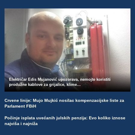
Električar Edis Mujanović upozorava, nemojte koristiti
produžne kablove za grijalice, klime…
Crvene linije: Mujo Mujkić nosilac kompenzacijske liste za
Parlament FBiH
Počinje isplata uvećanih julskih penzija: Evo koliko iznose
najviša i najniža