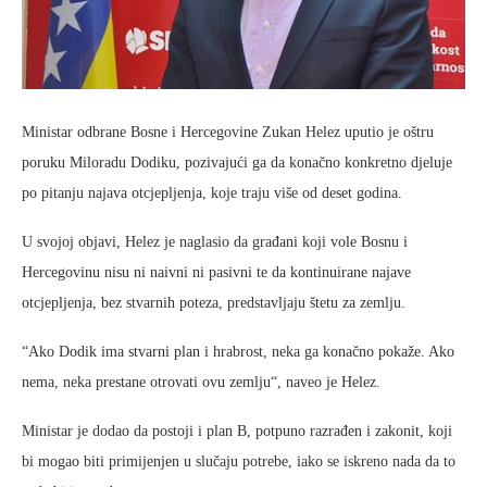
Ministar odbrane Bosne i Hercegovine Zukan Helez uputio je oštru
poruku Miloradu Dodiku, pozivajući ga da konačno konkretno djeluje
po pitanju najava otcjepljenja, koje traju više od deset godina.
U svojoj objavi, Helez je naglasio da građani koji vole Bosnu i
Hercegovinu nisu ni naivni ni pasivni te da kontinuirane najave
otcjepljenja, bez stvarnih poteza, predstavljaju štetu za zemlju.
“Ako Dodik ima stvarni plan i hrabrost, neka ga konačno pokaže. Ako
nema, neka prestane otrovati ovu zemlju“, naveo je Helez.
Ministar je dodao da postoji i plan B, potpuno razrađen i zakonit, koji
bi mogao biti primijenjen u slučaju potrebe, iako se iskreno nada da to