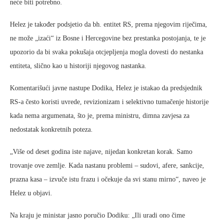
neće biti potrebno.
Helez je također podsjetio da bh. entitet RS, prema njegovim riječima,
ne može „izaći“ iz Bosne i Hercegovine bez prestanka postojanja, te je
upozorio da bi svaka pokušaja otcjepljenja mogla dovesti do nestanka
entiteta, slično kao u historiji njegovog nastanka.
Komentarišući javne nastupe Dodika, Helez je istakao da predsjednik
RS-a često koristi uvrede, revizionizam i selektivno tumačenje historije
kada nema argumenata, što je, prema ministru, dimna zavjesa za
nedostatak konkretnih poteza.
„Više od deset godina iste najave, nijedan konkretan korak. Samo
trovanje ove zemlje. Kada nastanu problemi – sudovi, afere, sankcije,
prazna kasa – izvuče istu frazu i očekuje da svi stanu mirno“, naveo je
Helez u objavi.
Na kraju je ministar jasno poručio Dodiku: „Ili uradi ono čime