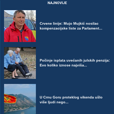
NAJNOVIJE
Crvene linije: Mujo Mujkić nosilac
kompenzacijske liste za Parlament...
Počinje isplata uvećanih julskih penzija:
Evo koliko iznose najviša...
U Crnu Goru proteklog vikenda ušlo
više ljudi nego...