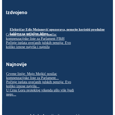
Izdvojeno
Električar Edis Mujanović upozorava, nemojte koristiti produžne
kablove za grijalice, klime…
Crvene linije: Mujo Mujkić nosilac
kompenzacijske liste za Parlament FBiH
Počinje isplata uvećanih julskih penzija: Evo
koliko iznose najviša i najniža
Najnovije
Crvene linije: Mujo Mujkić nosilac
kompenzacijske liste za Parlament...
Počinje isplata uvećanih julskih penzija: Evo
koliko iznose najviša...
U Crnu Goru proteklog vikenda ušlo više ljudi
nego...