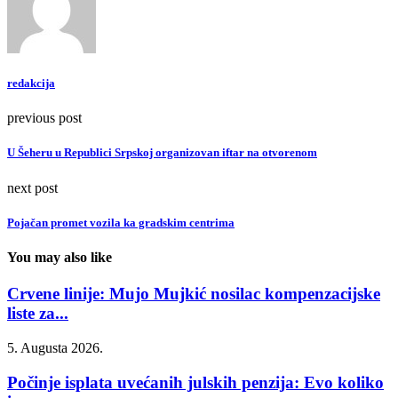
redakcija
previous post
U Šeheru u Republici Srpskoj organizovan iftar na otvorenom
next post
Pojačan promet vozila ka gradskim centrima
You may also like
Crvene linije: Mujo Mujkić nosilac kompenzacijske
liste za...
5. Augusta 2026.
Počinje isplata uvećanih julskih penzija: Evo koliko