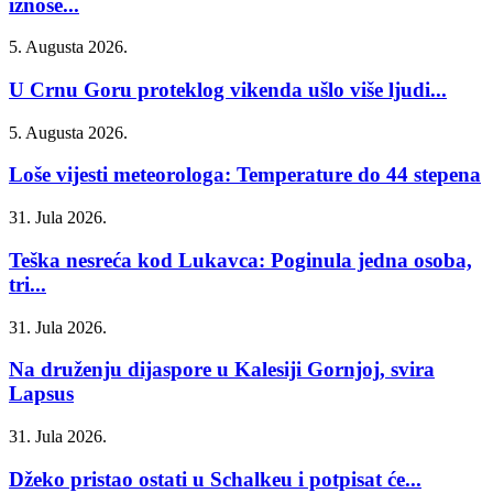
iznose...
5. Augusta 2026.
U Crnu Goru proteklog vikenda ušlo više ljudi...
5. Augusta 2026.
Loše vijesti meteorologa: Temperature do 44 stepena
31. Jula 2026.
Teška nesreća kod Lukavca: Poginula jedna osoba,
tri...
31. Jula 2026.
Na druženju dijaspore u Kalesiji Gornjoj, svira
Lapsus
31. Jula 2026.
Džeko pristao ostati u Schalkeu i potpisat će...