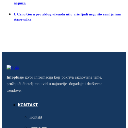
najniža
U Crnu Goru proteklog vikenda ušlo više ljudi nego što zemlja ima
stanovnika
Infoplus
je izvor informacija koji pokriva raznovrsne teme,
pružajući čitateljima uvid u najnovije događaje i društvene
trendove.
KONTAKT
Kontakt
Impressum