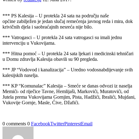
*** PS Kalesija – U protekla 24 sata na području naše
općine zabilježen je jedan slučaj remećenja javnog reda i mira, dok
krivičnih djela i saobraćajnih nesreća nije bilo.
*** Vatrogasci – U protekla 24 sata vatrogasci su imali jednu
intervenciju u Vukovijama.
*** Hitna pomoć – U protekla 24 sata ljekari i medicinski tehničari
u Domu zdravlja Kalesija obavili su 90 pregleda.
*** JP “Vodovod i kanalizacija” – Uredno vodosnabdijevanje svih
kalesijskih naselja.
*** KP “Komunalac” Kalesija – Smeće se danas odvozi iz naselja
Memići- od riječice Tavne, Hemlijaši, Markovići, Muratovići, od
Jutela prema Vukovijama Gornjim, Pista, Hadžići, Ibralići, Mujdani,
Vukovije Gornje, Masle, Ćive, Džafići.
0 comments
0
Facebook
Twitter
Pinterest
Email