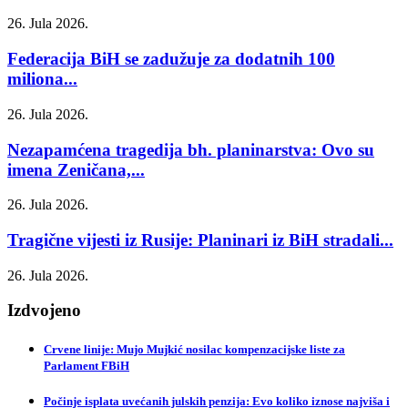
26. Jula 2026.
Federacija BiH se zadužuje za dodatnih 100
miliona...
26. Jula 2026.
Nezapamćena tragedija bh. planinarstva: Ovo su
imena Zeničana,...
26. Jula 2026.
Tragične vijesti iz Rusije: Planinari iz BiH stradali...
26. Jula 2026.
Izdvojeno
Crvene linije: Mujo Mujkić nosilac kompenzacijske liste za
Parlament FBiH
Počinje isplata uvećanih julskih penzija: Evo koliko iznose najviša i