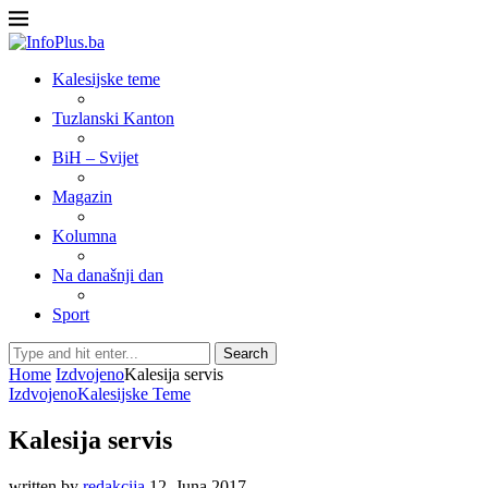
Kalesijske teme
Tuzlanski Kanton
BiH – Svijet
Magazin
Kolumna
Na današnji dan
Sport
Search
Home
Izdvojeno
Kalesija servis
Izdvojeno
Kalesijske Teme
Kalesija servis
written by
redakcija
12. Juna 2017.