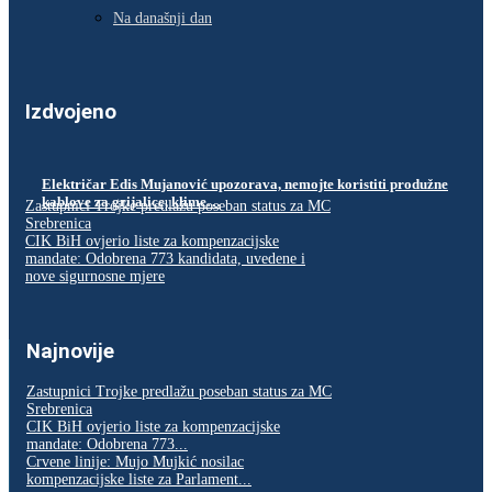
Na današnji dan
Izdvojeno
Električar Edis Mujanović upozorava, nemojte koristiti produžne
kablove za grijalice, klime…
Zastupnici Trojke predlažu poseban status za MC
Srebrenica
CIK BiH ovjerio liste za kompenzacijske
mandate: Odobrena 773 kandidata, uvedene i
nove sigurnosne mjere
Najnovije
Zastupnici Trojke predlažu poseban status za MC
Srebrenica
CIK BiH ovjerio liste za kompenzacijske
mandate: Odobrena 773...
Crvene linije: Mujo Mujkić nosilac
kompenzacijske liste za Parlament...