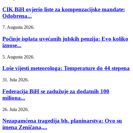
CIK BiH ovjerio liste za kompenzacijske mandate:
Odobrena...
7. Augusta 2026.
Počinje isplata uvećanih julskih penzija: Evo koliko
iznose...
5. Augusta 2026.
Loše vijesti meteorologa: Temperature do 44 stepena
31. Jula 2026.
Federacija BiH se zadužuje za dodatnih 100
miliona...
26. Jula 2026.
Nezapamćena tragedija bh. planinarstva: Ovo su
imena Zeničana,...