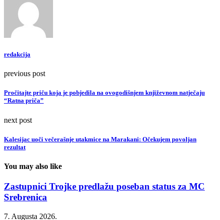
redakcija
previous post
Pročitajte priču koja je pobjedila na ovogodišnjem književnom natječaju
“Ratna priča”
next post
Kalesijac uoči večerašnje utakmice na Marakani: Očekujem povoljan
rezultat
You may also like
Zastupnici Trojke predlažu poseban status za MC
Srebrenica
7. Augusta 2026.