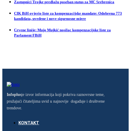
Zastupnici Trojke predlažu poseban status za MC Srebrenica
CIK BiH ovjerio liste za kompenzacijske mandate: Odobrena 773
kandidata, uvedene i nove sigurnosne mjere
Crvene linije: Mujo Mujkić nosilac kompenzacijske liste za
Parlament FBiH
Infoplus
je izvor informacija koji pokriva raznovrsne teme,
pružajući čitateljima uvid u najnovije događaje i društvene
trendove.
KONTAKT