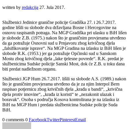
written by
redakcija
27. Jula 2017.
Službenici Jedinice granične policije Gradiška 27. i 26.7.2017.
godine lišili su slobode dva državljana Bosne i Hercegovine na
osnovu raspisanih potraga. Na MGP Gradiška pri ulasku u BiH lišen
je slobode Z.B. (1975.) nakon što je graničnim provjerama utvrđeno
da ga potražuje Osnovni sud u Prnjavoru zbog krivičnog djela
„falsifikovanje isprave“. Na MGP Gradina na izlasku iz BiH lišen je
slobode R.K. (1953.) jer ga potražuje Općinski sud u Sanskom
Mostu zbog krivičnog djela „lake tjelesne povrede“. R.K. predat je
službenicima Sudske policije Sanski Most, dok će Z.B. u toku dana
biti predat nadležnom organu.
Službenici JGP Hum 26.7.2017. lišili su slobode A.S. (1989.) nakon
što je graničnim provjerama utvrđeno da je za njim Interpol Bern
raspisao potjernicu zbog krivičnih djela „krađa u bandi“, „krivična
djela protiv imovine“, „krađa iz koristi“ te „nezakonit ulazak i
boravak“. Osoba s područja Kosova kontrolirana je na izlasku iz
BiH na MGP Hum i predata službenicima Sudske policije Suda
BiH.
0 comments
0
Facebook
Twitter
Pinterest
Email