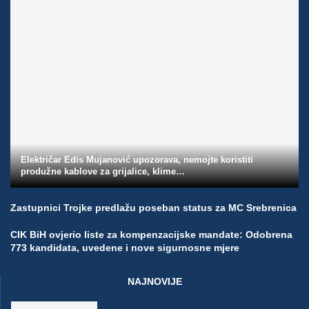
Električar Edis Mujanović upozorava, nemojte koristiti
produžne kablove za grijalice, klime…
Zastupnici Trojke predlažu poseban status za MC Srebrenica
CIK BiH ovjerio liste za kompenzacijske mandate: Odobrena
773 kandidata, uvedene i nove sigurnosne mjere
NAJNOVIJE