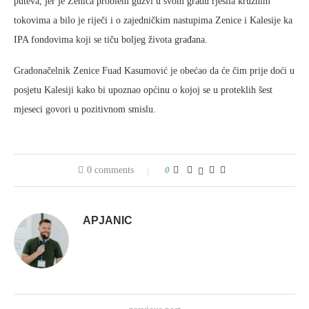
puteva, jer je Zenica problem gužvi u svom gradu rješila kružnim
tokovima a bilo je riječi i o zajedničkim nastupima Zenice i Kalesije ka
IPA fondovima koji se tiču boljeg života građana.
Gradonačelnik Zenice Fuad Kasumović je obećao da će čim prije doći u
posjetu Kalesiji kako bi upoznao općinu o kojoj se u proteklih šest
mjeseci govori u pozitivnom smislu.
0 comments
0
APJANIC