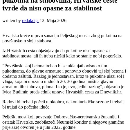
pukotina na stubovima, Hrvatske ceste
tvrde da nisu opasne za stabilnost
written by
redakcija
12. Maja 2026.
Hrvatska kreće u prvu sanaciju Pelješkog mosta zbog pukotina na
površinskom sloju stubova.
Iz Hrvatskih cesta objašnjavaju da pukotine nisu opasne za
stabilnost mosta, ali ih treba riješiti kako se stanje ne bi pogoršalo.
“Površinski sloj betona trebao bi se uklanjati ovisno o tim
pukotinama, do glavne armature i ponovno obnoviti taj sloj betona i
dodatno zaštititi. Razlog je jednostavan, kroz te pukotine ulazi sol i
vlaga, koja bi ubrzano u idućih 20, 30 godina uništila glavnu
armaturu tih stubova, pilona. I to je, evo, jedini razlog”, objasnio je
Ivica Budimir, predsjednik uprave Hrvatskih cesta za Dnevnik.hr.
Radovi bi trebali početi u oktobru, nakon turističke sezone i trebali
bi trajati do početka iduće.
Pelješki most koji povezuje Dubrovačko-neretvansku županiju i
ostatak Hrvatske, zaobilazeći Neumski koridor (i njegove granične
prijelaze) otvoren je u julu 2022. godine.