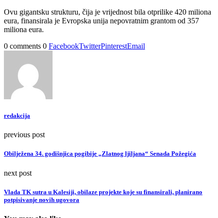
Ovu gigantsku strukturu, čija je vrijednost bila otprilike 420 miliona
eura, finansirala je Evropska unija nepovratnim grantom od 357
miliona eura.
0 comments
0
Facebook
Twitter
Pinterest
Email
redakcija
previous post
Obilježena 34. godišnjica pogibije „Zlatnog ljiljana“ Senada Požegića
next post
Vlada TK sutra u Kalesiji, obilaze projekte koje su finansirali, planirano
potpisivanje novih ugovora