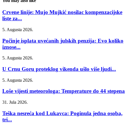
You may also like
Crvene linije: Mujo Mujkić nosilac kompenzacijske
liste za...
5. Augusta 2026.
Počinje isplata uvećanih julskih penzija: Evo koliko
iznose...
5. Augusta 2026.
U Crnu Goru proteklog vikenda ušlo više ljudi...
5. Augusta 2026.
Loše vijesti meteorologa: Temperature do 44 stepena
31. Jula 2026.
Teška nesreća kod Lukavca: Poginula jedna osoba,
tri...