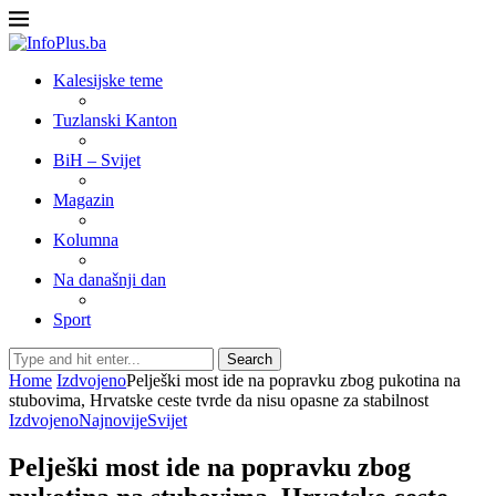
Kalesijske teme
Tuzlanski Kanton
BiH – Svijet
Magazin
Kolumna
Na današnji dan
Sport
Search
Home
Izdvojeno
Pelješki most ide na popravku zbog pukotina na
stubovima, Hrvatske ceste tvrde da nisu opasne za stabilnost
Izdvojeno
Najnovije
Svijet
Pelješki most ide na popravku zbog