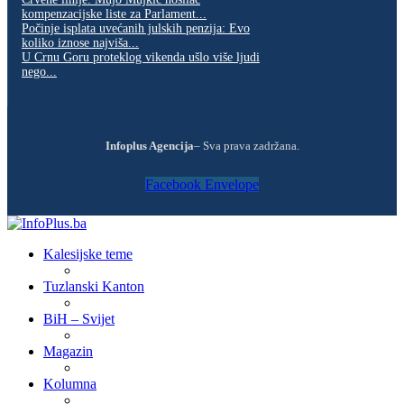
kompenzacijske liste za Parlament...
Počinje isplata uvećanih julskih penzija: Evo
koliko iznose najviša...
U Crnu Goru proteklog vikenda ušlo više ljudi
nego...
Infoplus Agencija
– Sva prava zadržana.
Facebook
Envelope
Kalesijske teme
Tuzlanski Kanton
BiH – Svijet
Magazin
Kolumna