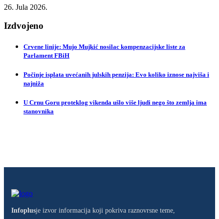
26. Jula 2026.
Izdvojeno
Crvene linije: Mujo Mujkić nosilac kompenzacijske liste za
Parlament FBiH
Počinje isplata uvećanih julskih penzija: Evo koliko iznose najviša i
najniža
U Crnu Goru proteklog vikenda ušlo više ljudi nego što zemlja ima
stanovnika
Infoplus
je izvor informacija koji pokriva raznovrsne teme,