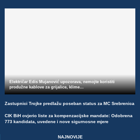
Električar Edis Mujanović upozorava, nemojte koristiti
produžne kablove za grijalice, klime…
Zastupnici Trojke predlažu poseban status za MC Srebrenica
CIK BiH ovjerio liste za kompenzacijske mandate: Odobrena
773 kandidata, uvedene i nove sigurnosne mjere
NAJNOVIJE