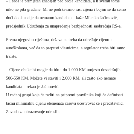
– I sada je primjetan značajan pad broja kandidata, a u svemu tome
niko ne pita građane. Mi ne podržavamo rast cijena i bojim se da ćemo
doći do situacije da nemamo kandidata – kaže Milenko Jaćimović,
predsjednik Udruženja za unapređenje bezbjednosti saobraćaja RS-a.
Prema njegovim riječima, država ne treba da određuje cijenu u
autoškolama, već da to prepusti vlasnicima, a regulator treba biti samo
tržište.
– Cijene obuke bi mogle da idu i do 1.000 KM umjesto dosadašnjih
500-550 KM. Možete vi staviti i 2.000 KM, ali zašto ako nemate
kandidata – rekao je Jaćimović.
U radnoj grupi koja će raditi na pripremi pravilnika koji će definisati
tačnu minimalnu cijenu elemenata časova učestvovat će i predstavnici
Zavoda za obrazovanje odraslih.