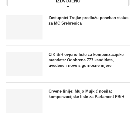
IZDVOJENO
Zastupnici Trojke predlažu poseban status
za MC Srebrenica
CIK BiH ovjerio liste za kompenzacijske
mandate: Odobrena 773 kandidata,
uvedene i nove sigurnosne mjere
Crvene linije: Mujo Mujkić nosilac
kompenzacijske liste za Parlament FBiH