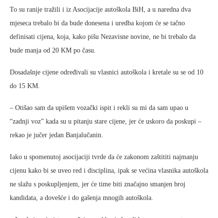
To su ranije tražili i iz Asocijacije autoškola BiH, a u naredna dva
mjeseca trebalo bi da bude donesena i uredba kojom će se tačno
definisati cijena, koja, kako pišu Nezavisne novine, ne bi trebalo da
bude manja od 20 KM po času.
Dosadašnje cijene određivali su vlasnici autoškola i kretale su se od 10
do 15 KM.
– Otišao sam da upišem vozački ispit i rekli su mi da sam upao u
“zadnji voz” kada su u pitanju stare cijene, jer će uskoro da poskupi –
rekao je jučer jedan Banjalučanin.
Iako u spomenutoj asocijaciji tvrde da će zakonom zaštititi najmanju
cijenu kako bi se uveo red i disciplina, ipak se većina vlasnika autoškola
ne slažu s poskupljenjem, jer će time biti značajno smanjen broj
kandidata, a dovešće i do gašenja mnogih autoškola.