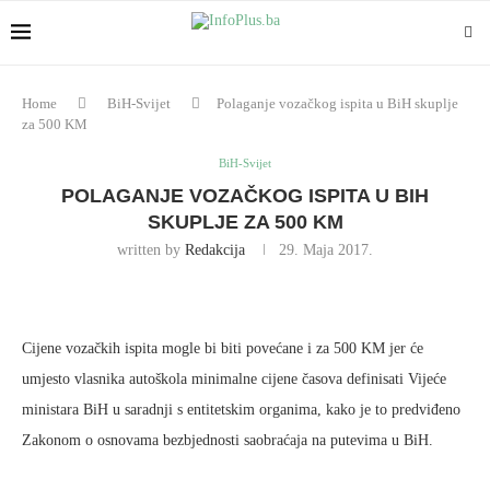
Home
BiH-Svijet
Polaganje vozačkog ispita u BiH skuplje
za 500 KM
BiH-Svijet
POLAGANJE VOZAČKOG ISPITA U BIH
SKUPLJE ZA 500 KM
written by
Redakcija
29. Maja 2017.
Cijene vozačkih ispita mogle bi biti povećane i za 500 KM jer će
umjesto vlasnika autoškola minimalne cijene časova definisati Vijeće
ministara BiH u saradnji s entitetskim organima, kako je to predviđeno
Zakonom o osnovama bezbjednosti saobraćaja na putevima u BiH.