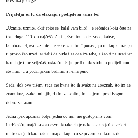
učesnika je duga!“.
Prijatelju su tu da olakšaju i podijele sa vama bol
„Uzmite, uzmite, okrijepite se, halal vam bilo!“ je rečenica koju ćete na
trasi dugoj 110 km najčešće čuti. „Evo limunade, vode, kahve,
bombona, šljiva. Uzmite, lakše će vam biti“ ponavljaju nutkujući nas pa
ti prosto žao uzeti jer želiš da bude i za one iza tebe, a žao ti ne uzeti jer
kao da je time vrijeđaš, uskraćujući joj priliku da s tobom podijeli ono
što ima, tu u podrinjskim brdima, a nema puno.
Sada, dok ovo pišem, tuga me hvata što ih svaku ne upoznah, što im ne
znam ime, svakoj od njih, da im zahvalim, imenujem i pred Bogom
dobro zatražim.
Jednu ipak upoznah bolje, jedna od njih me gostoprimstvom,
ljudskošću, majčinstvom osvojila tako da je nakon samo jedne večeri
ujutro zagrlih kao rođenu majku kojoj ću se prvom prilikom rado