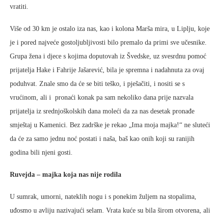
vratiti.
Više od 30 km je ostalo iza nas, kao i kolona Marša mira, u Liplju, koje
je i pored najveće gostoljubljivosti bilo premalo da primi sve učesnike.
Grupa žena i djece s kojima doputovah iz Švedske, uz svesrdnu pomoć
prijatelja Hake i Fahrije Jašarević, bila je spremna i nadahnuta za ovaj
poduhvat. Znale smo da će se biti teško, i pješačiti, i nositi se s
vrućinom, ali i pronaći konak pa sam nekoliko dana prije nazvala
prijatelja iz srednjoškolskih dana moleći da za nas desetak pronađe
smještaj u Kamenici. Bez zadrške je rekao „Ima moja majka!“ ne sluteći
da će za samo jednu noć postati i naša, baš kao onih koji su ranijih
godina bili njeni gosti.
Ruvejda – majka koja nas nije rodila
U sumrak, umorni, nateklih nogu i s ponekim žuljem na stopalima,
uđosmo u avliju nazivajući selam. Vrata kuće su bila širom otvorena, ali