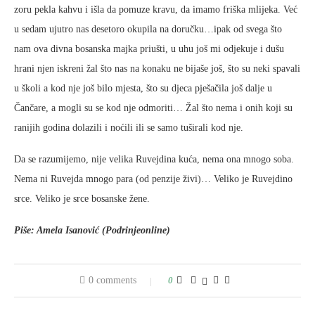
zoru pekla kahvu i išla da pomuze kravu, da imamo friška mlijeka. Već
u sedam ujutro nas desetoro okupila na doručku…ipak od svega što
nam ova divna bosanska majka priušti, u uhu još mi odjekuje i dušu
hrani njen iskreni žal što nas na konaku ne bijaše još, što su neki spavali
u školi a kod nje još bilo mjesta, što su djeca pješačila još dalje u
Čančare, a mogli su se kod nje odmoriti… Žal što nema i onih koji su
ranijih godina dolazili i noćili ili se samo tuširali kod nje.
Da se razumijemo, nije velika Ruvejdina kuća, nema ona mnogo soba.
Nema ni Ruvejda mnogo para (od penzije živi)… Veliko je Ruvejdino
srce. Veliko je srce bosanske žene.
Piše: Amela Isanović (Podrinjeonline)
0 comments
0