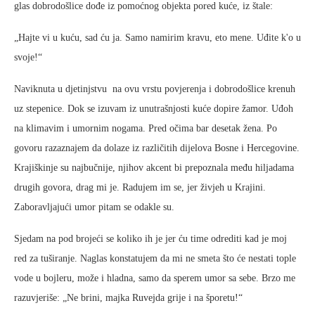
glas dobrodošlice dođe iz pomoćnog objekta pored kuće, iz štale:
„Hajte vi u kuću, sad ću ja. Samo namirim kravu, eto mene. Uđite k'o u
svoje!“
Naviknuta u djetinjstvu na ovu vrstu povjerenja i dobrodošlice krenuh
uz stepenice. Dok se izuvam iz unutrašnjosti kuće dopire žamor. Uđoh
na klimavim i umornim nogama. Pred očima bar desetak žena. Po
govoru razaznajem da dolaze iz različitih dijelova Bosne i Hercegovine.
Krajiškinje su najbučnije, njihov akcent bi prepoznala među hiljadama
drugih govora, drag mi je. Radujem im se, jer živjeh u Krajini.
Zaboravljajući umor pitam se odakle su.
Sjedam na pod brojeći se koliko ih je jer ću time odrediti kad je moj
red za tuširanje. Naglas konstatujem da mi ne smeta što će nestati tople
vode u bojleru, može i hladna, samo da sperem umor sa sebe. Brzo me
razuvjeriše: „Ne brini, majka Ruvejda grije i na šporetu!“