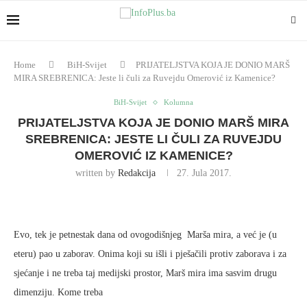
Home
BiH-Svijet
PRIJATELJSTVA KOJA JE DONIO MARŠ
MIRA SREBRENICA: Jeste li čuli za Ruvejdu Omerović iz Kamenice?
BiH-Svijet
Kolumna
PRIJATELJSTVA KOJA JE DONIO MARŠ MIRA
SREBRENICA: JESTE LI ČULI ZA RUVEJDU
OMEROVIĆ IZ KAMENICE?
written by
Redakcija
27. Jula 2017.
Evo, tek je petnestak dana od ovogodišnjeg Marša mira, a već je (u
eteru) pao u zaborav. Onima koji su išli i pješačili protiv zaborava i za
sjećanje i ne treba taj medijski prostor, Marš mira ima sasvim drugu
dimenziju. Kome treba