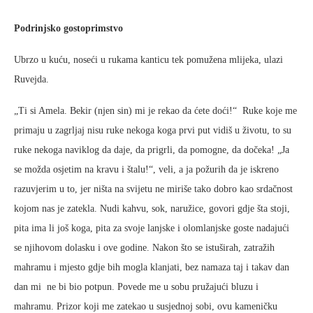
Podrinjsko gostoprimstvo
Ubrzo u kuću, noseći u rukama kanticu tek pomužena mlijeka, ulazi
Ruvejda.
„Ti si Amela. Bekir (njen sin) mi je rekao da ćete doći!“ Ruke koje me
primaju u zagrljaj nisu ruke nekoga koga prvi put vidiš u životu, to su
ruke nekoga naviklog da daje, da prigrli, da pomogne, da dočeka! „Ja
se možda osjetim na kravu i štalu!“, veli, a ja požurih da je iskreno
razuvjerim u to, jer ništa na svijetu ne miriše tako dobro kao srdačnost
kojom nas je zatekla. Nudi kahvu, sok, naružice, govori gdje šta stoji,
pita ima li još koga, pita za svoje lanjske i olomlanjske goste nadajući
se njihovom dolasku i ove godine. Nakon što se istuširah, zatražih
mahramu i mjesto gdje bih mogla klanjati, bez namaza taj i takav dan
dan mi ne bi bio potpun. Povede me u sobu pružajući bluzu i
mahramu. Prizor koji me zatekao u susjednoj sobi, ovu kameničku