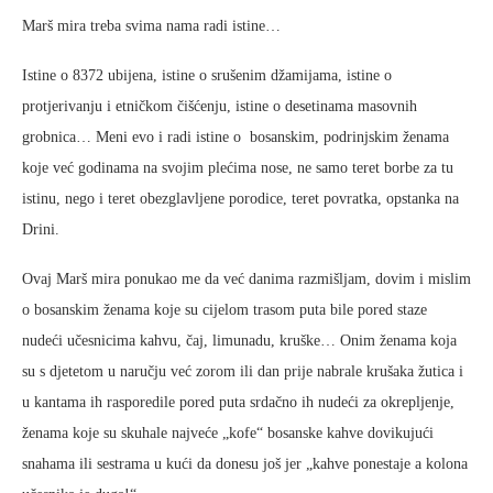
Marš mira treba svima nama radi istine…
Istine o 8372 ubijena, istine o srušenim džamijama, istine o
protjerivanju i etničkom čišćenju, istine o desetinama masovnih
grobnica… Meni evo i radi istine o bosanskim, podrinjskim ženama
koje već godinama na svojim plećima nose, ne samo teret borbe za tu
istinu, nego i teret obezglavljene porodice, teret povratka, opstanka na
Drini.
Ovaj Marš mira ponukao me da već danima razmišljam, dovim i mislim
o bosanskim ženama koje su cijelom trasom puta bile pored staze
nudeći učesnicima kahvu, čaj, limunadu, kruške… Onim ženama koja
su s djetetom u naručju već zorom ili dan prije nabrale krušaka žutica i
u kantama ih rasporedile pored puta srdačno ih nudeći za okrepljenje,
ženama koje su skuhale najveće „kofe“ bosanske kahve dovikujući
snahama ili sestrama u kući da donesu još jer „kahve ponestaje a kolona