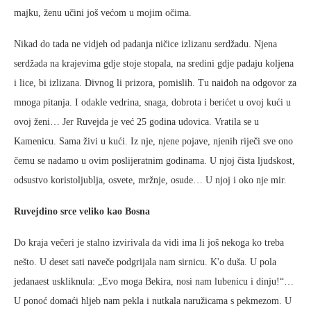
majku, ženu učini još većom u mojim očima.
Nikad do tada ne vidjeh od padanja ničice izlizanu serdžadu. Njena
serdžada na krajevima gdje stoje stopala, na sredini gdje padaju koljena
i lice, bi izlizana. Divnog li prizora, pomislih. Tu naiđoh na odgovor za
mnoga pitanja. I odakle vedrina, snaga, dobrota i berićet u ovoj kući u
ovoj ženi… Jer Ruvejda je već 25 godina udovica. Vratila se u
Kamenicu. Sama živi u kući. Iz nje, njene pojave, njenih riječi sve ono
čemu se nadamo u ovim poslijeratnim godinama. U njoj čista ljudskost,
odsustvo koristoljublja, osvete, mržnje, osude… U njoj i oko nje mir.
Ruvejdino srce veliko kao Bosna
Do kraja večeri je stalno izvirivala da vidi ima li još nekoga ko treba
nešto. U deset sati naveče podgrijala nam sirnicu. K'o duša. U pola
jedanaest uskliknula: „Evo moga Bekira, nosi nam lubenicu i dinju!“…
U ponoć domaći hljeb nam pekla i nutkala naružicama s pekmezom. U