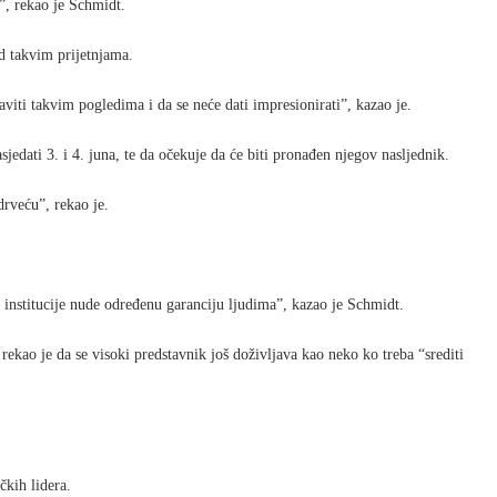
”, rekao je Schmidt.
d takvim prijetnjama.
ti takvim pogledima i da se neće dati impresionirati”, kazao je.
jedati 3. i 4. juna, te da očekuje da će biti pronađen njegov nasljednik.
drveću”, rekao je.
e institucije nude određenu garanciju ljudima”, kazao je Schmidt.
ekao je da se visoki predstavnik još doživljava kao neko ko treba “srediti
čkih lidera.