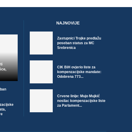
NAJNOVIJE
Zastupnici Trojke predlažu
poseban status za MC
Srebrenica
ti
CIK BiH ovjerio liste za
ice,
kompenzacijske mandate:
Odobrena 773...
eban
Crvene linije: Mujo Mujkić
nosilac kompenzacijske liste
nzacijske
za Parlament...
ata,
re