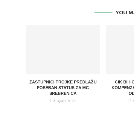
YOU M
ZASTUPNICI TROJKE PREDLAŽU
CIK BIH 
POSEBAN STATUS ZA MC
KOMPENZA
SREBRENICA
OD
7. Augusta 2026.
7.