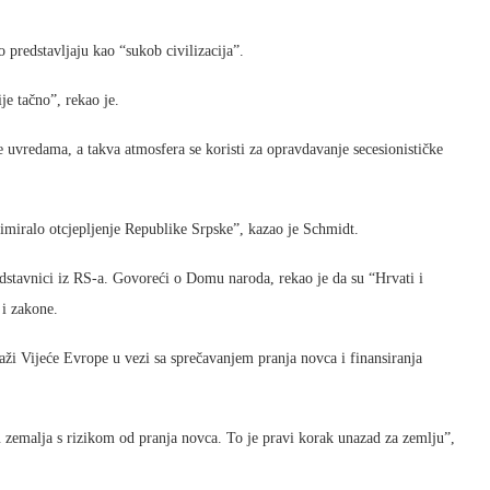
 predstavljaju kao “sukob civilizacija”.
je tačno”, rekao je.
uvredama, a takva atmosfera se koristi za opravdavanje secesionističke
timiralo otcjepljenje Republike Srpske”, kazao je Schmidt.
redstavnici iz RS-a. Govoreći o Domu naroda, rekao je da su “Hrvati i
 i zakone.
raži Vijeće Evrope u vezi sa sprečavanjem pranja novca i finansiranja
u zemalja s rizikom od pranja novca. To je pravi korak unazad za zemlju”,