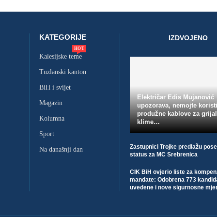
KATEGORIJE
IZDVOJENO
HOT
Kalesijske teme
Tuzlanski kanton
BiH i svijet
Električar Edis Mujanović
Magazin
upozorava, nemojte koristi
produžne kablove za grijal
Kolumna
klime…
Sport
Zastupnici Trojke predlažu pos
Na današnji dan
status za MC Srebrenica
CIK BiH ovjerio liste za kompe
mandate: Odobrena 773 kandid
uvedene i nove sigurnosne mje