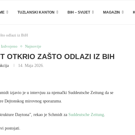
EME
TUZLANSKI KANTON
BIH – SVIJET
MAGAZIN
ašto odlazi iz BiH
Izdvojeno
Najnovije
T OTKRIO ZAŠTO ODLAZI IZ BIH
kcija
14. Maja 2026.
hmidt izjavio je u intervjuu za njemački Suddeutsche Zeitung da se
kture Dejtonskog mirovnog sporazuma.
 strukture Daytona”, rekao je Schmidt za
Suddeutsche Zeitung
.
i postojati.