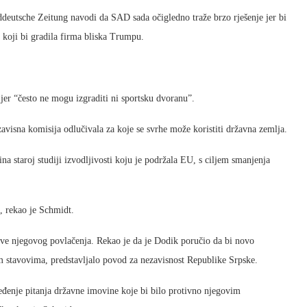
ddeutsche Zeitung navodi da SAD sada očigledno traže brzo rješenje jer bi
 koji bi gradila firma bliska Trumpu.
 jer “često ne mogu izgraditi ni sportsku dvoranu”.
isna komisija odlučivala za koje se svrhe može koristiti državna zemlja.
na staroj studiji izvodljivosti koju je podržala EU, s ciljem smanjenja
, rekao je Schmidt.
ve njegovog povlačenja. Rekao je da je Dodik poručio da bi novo
m stavovima, predstavljalo povod za nezavisnost Republike Srpske.
eđenje pitanja državne imovine koje bi bilo protivno njegovim