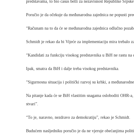
predstavama, to bio casus belli za nezavisnost Republike Srpske
Poručio je da očekuje da međunarodna zajednica ne popusti pre
“Računam na to da će se međunarodna zajednica odlučno pozabavi
Schmidt je rekao da bi Vijeće za implementaciju mira trebalo zas
“Kandidati za funkciju visokog predstavnika u BiH ne rastu na 
Ipak, smatra da BiH i dalje treba visokog predstavnika.
“Sigurnosna situacija i politički razvoj su krhki, a međunarodn
Na pitanje kada će se BiH vlastitim snagama osloboditi OHR-a, r
stvari”.
“To je, naravno, nezdravo za demokratiju”, rekao je Schmidt.
Budućem nasljedniku poručio je da ne vjeruje obećanjima politi