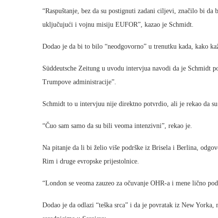
“Raspuštanje, bez da su postignuti zadani ciljevi, značilo bi da
uključujući i vojnu misiju EUFOR”, kazao je Schmidt.
Dodao je da bi to bilo “neodgovorno” u trenutku kada, kako kaže,
Süddeutsche Zeitung u uvodu intervjua navodi da je Schmidt p
Trumpove administracije”.
Schmidt to u intervjuu nije direktno potvrdio, ali je rekao da 
“Čuo sam samo da su bili veoma intenzivni”, rekao je.
Na pitanje da li bi želio više podrške iz Brisela i Berlina, odg
Rim i druge evropske prijestolnice.
“London se veoma zauzeo za očuvanje OHR-a i mene lično podr
Dodao je da odlazi “teška srca” i da je povratak iz New Yorka, 