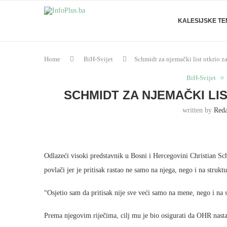
KALESIJSKE T
Home
BiH-Svijet
Schmidt za njemački list otkrio z
BiH-Svijet
SCHMIDT ZA NJEMAČKI LIS
written by
Reda
Odlazeći visoki predstavnik u Bosni i Hercegovini Christian Sc
povlači jer je pritisak rastao ne samo na njega, nego i na stru
“Osjetio sam da pritisak nije sve veći samo na mene, nego i na
Prema njegovim riječima, cilj mu je bio osigurati da OHR nastav