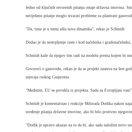
Jedno od ključnih otvorenih pitanja ostaje državna imovina. Sü
neriješeno pitanje moglo stvarati probleme za planirani gasovod
“Da, time je u temu ušla nova dinamika”, rekao je Schmidt.
Dodao je da nestrpljenje raste i kod načelnika i gradonačelnika,
Schmidt kaže da njegov tim radi na modelu prema kojem bi nezav
Govoreći o gasovodu, rekao je da se projekt zasniva na šest godi
utjecaja ruskog Gazproma.
“Međutim, EU se povukla iz projekta. Sada su Evropljani vani”
Schmidt je komentarisao i reakcije Milorada Dodika nakon naja
uređenje pitanja državne imovine, ako bi bilo protivno njegovi
“Dodik je upravo ukazao na to da bi, ako sada naložim novo ur