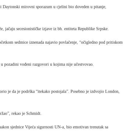
 bi Daytonski mirovni sporazum u cjelini bio doveden u pitanje,
 jačaju secesionističke izjave iz bh. entiteta Republike Srpske.
očetkom sedmice iznenada najavio povlačenje, “očigledno pod pritiskom
su u pozadini vođeni razgovori u kojima nije učestvovao.
ovorio je da je podrška “itekako postojala”. Posebno je izdvojio London,
žao”, rekao je Schmidt.
nakon sjednice Vijeća sigurnosti UN-a, bio emotivan trenutak sa