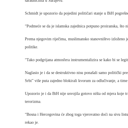
saradnicima u Sarajevu.
Schmidt je upozorio da pojedini političari stanje u BiH pogrešno
“Podmeće se da je islamska zajednica potpuno proiranska, što ni
Prema njegovim riječima, muslimansko stanovništvo izloženo je 
politike.
“Tako podgrijana atmosfera instrumentalizira se kako bi se legi
Naglasio je i da se destruktivno nisu ponašali samo politički p
Srbi” više puta zajedno blokirali kvorum za odlučivanje, a time
Upozorio je i da BiH nije usvojila gotovo ništa od mjera koje t
terorizma.
“Bosna i Hercegovina će zbog toga vjerovatno doći na sivu list
rekao je.