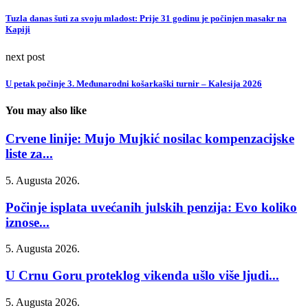
Tuzla danas šuti za svoju mladost: Prije 31 godinu je počinjen masakr na
Kapiji
next post
U petak počinje 3. Međunarodni košarkaški turnir – Kalesija 2026
You may also like
Crvene linije: Mujo Mujkić nosilac kompenzacijske
liste za...
5. Augusta 2026.
Počinje isplata uvećanih julskih penzija: Evo koliko
iznose...
5. Augusta 2026.
U Crnu Goru proteklog vikenda ušlo više ljudi...
5. Augusta 2026.