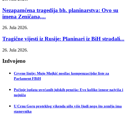
Nezapamćena tragedija bh. planinarstva: Ovo su
imena Zeničana,...
26. Jula 2026.
Tragične vijesti iz Rusije: Planinari iz BiH stradali...
26. Jula 2026.
Izdvojeno
Crvene linije: Mujo Mujkić nosilac kompenzacijske liste za
Parlament FBiH
Počinje isplata uvećanih julskih penzija: Evo koliko iznose najviša i
najniža
U Crnu Goru proteklog vikenda ušlo više ljudi nego što zemlja ima
stanovnika