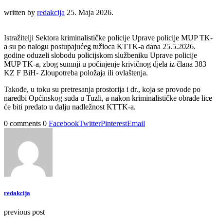
written by
redakcija
25. Maja 2026.
Istražitelji Sektora kriminalističke policije Uprave policije MUP TK-
a su po nalogu postupajućeg tužioca KTTK-a dana 25.5.2026.
godine oduzeli slobodu policijskom službeniku Uprave policije
MUP TK-a, zbog sumnji u počinjenje krivičnog djela iz člana 383
KZ F BiH- Zloupotreba položaja ili ovlaštenja.
Takođe, u toku su pretresanja prostorija i dr., koja se provode po
naredbi Općinskog suda u Tuzli, a nakon kriminalističke obrade lice
će biti predato u dalju nadležnost KTTK-a.
0 comments
0
Facebook
Twitter
Pinterest
Email
redakcija
previous post