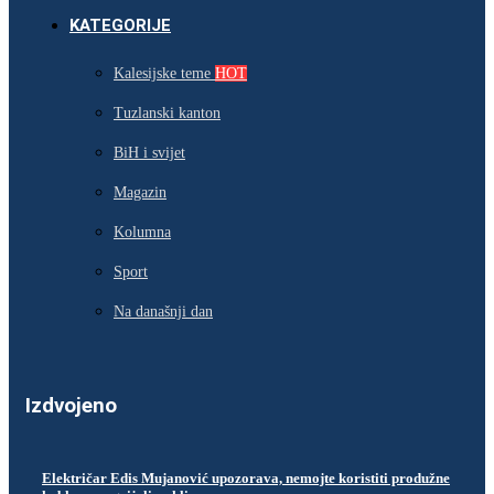
KATEGORIJE
Kalesijske teme
HOT
Tuzlanski kanton
BiH i svijet
Magazin
Kolumna
Sport
Na današnji dan
Izdvojeno
Električar Edis Mujanović upozorava, nemojte koristiti produžne