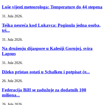
Loše vijesti meteorologa: Temperature do 44 stepena
31. Jula 2026.
Teška nesreća kod Lukavca: Poginula jedna osoba,
tri...
31. Jula 2026.
Na druženju dijaspore u Kalesiji Gornjoj, svira
Lapsus
31. Jula 2026.
Džeko pristao ostati u Schalkeu i potpisat će...
26. Jula 2026.
Federacija BiH se zadužuje za dodatnih 100
miliona...
26. Jula 2026.