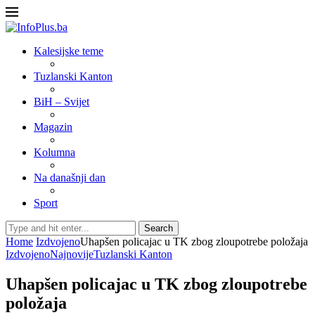
Kalesijske teme
Tuzlanski Kanton
BiH – Svijet
Magazin
Kolumna
Na današnji dan
Sport
Search
Home
Izdvojeno
Uhapšen policajac u TK zbog zloupotrebe položaja
Izdvojeno
Najnovije
Tuzlanski Kanton
Uhapšen policajac u TK zbog zloupotrebe
položaja