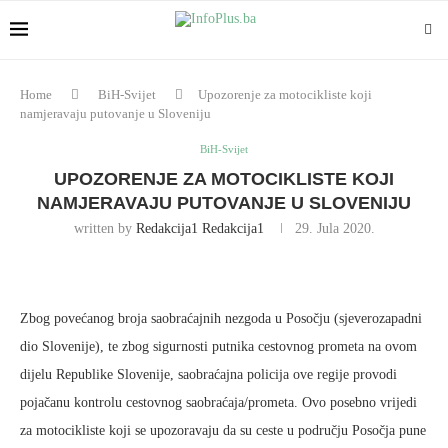
Home
BiH-Svijet
Upozorenje za motocikliste koji
namjeravaju putovanje u Sloveniju
BiH-Svijet
UPOZORENJE ZA MOTOCIKLISTE KOJI
NAMJERAVAJU PUTOVANJE U SLOVENIJU
written by
Redakcija1 Redakcija1
29. Jula 2020.
Zbog povećanog broja saobraćajnih nezgoda u Posočju (sjeverozapadni
dio Slovenije), te zbog sigurnosti putnika cestovnog prometa na ovom
dijelu Republike Slovenije, saobraćajna policija ove regije provodi
pojačanu kontrolu cestovnog saobraćaja/prometa. Ovo posebno vrijedi
za motocikliste koji se upozoravaju da su ceste u području Posočja pune