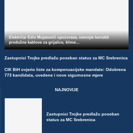
Električar Edis Mujanović upozorava, nemojte koristiti
produžne kablove za grijalice, klime…
Zastupnici Trojke predlažu poseban status za MC Srebrenica
CIK BiH ovjerio liste za kompenzacijske mandate: Odobrena
773 kandidata, uvedene i nove sigurnosne mjere
NAJNOVIJE
Zastupnici Trojke predlažu poseban
status za MC Srebrenica