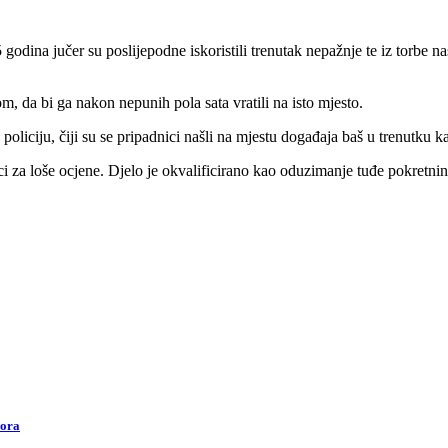
odina jučer su poslijepodne iskoristili trenutak nepažnje te iz torbe n
, da bi ga nakon nepunih pola sata vratili na isto mjesto.
oliciju, čiji su se pripadnici našli na mjestu događaja baš u trenutku ka
ci za loše ocjene. Djelo je okvalificirano kao oduzimanje tuđe pokretnin
vora