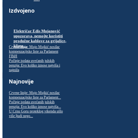
Izdvojeno
Električar Edis Mujanović
upozorava, nemojte koristiti
produžne kablove za grijalice,
klime…
Crvene linije: Mujo Mujkić nosilac
kompenzacijske liste za Parlament
FBiH
Počinje isplata uvećanih julskih
penzija: Evo koliko iznose najviša i
najniža
Najnovije
Crvene linije: Mujo Mujkić nosilac
kompenzacijske liste za Parlament...
Počinje isplata uvećanih julskih
penzija: Evo koliko iznose najviša...
U Crnu Goru proteklog vikenda ušlo
više ljudi nego...