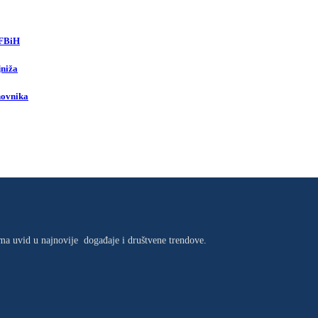
 FBiH
jniža
novnika
jima uvid u najnovije događaje i društvene trendove.