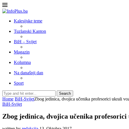
Kalesijske teme
Tuzlanski Kanton
BiH – Svijet
Magazin
Kolumna
Na današnji dan
Sport
Search
Home
BiH-Svijet
Zbog jedinica, dvojica učenika profesorici ukrali vo
BiH-Svijet
Zbog jedinica, dvojica učenika profesorici 
written by
redakcija
13. Oktobra 2017.