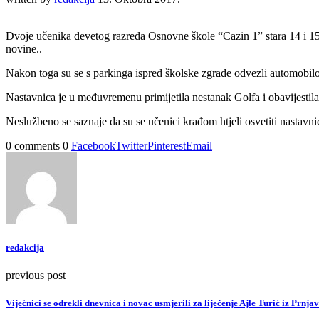
Dvoje učenika devetog razreda Osnovne škole “Cazin 1” stara 14 i 15 g
novine..
Nakon toga su se s parkinga ispred školske zgrade odvezli automobilom
Nastavnica je u međuvremenu primijetila nestanak Golfa i obavijestila p
Neslužbeno se saznaje da su se učenici krađom htjeli osvetiti nastavni
0 comments
0
Facebook
Twitter
Pinterest
Email
redakcija
previous post
Vijećnici se odrekli dnevnica i novac usmjerili za liječenje Ajle Turić iz Prnja