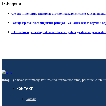
Izdvojeno
Crvene linije: Mujo Mujkić nosilac kompenzacijske liste za Parlament
Počinje isplata uvećanih julskih penzija: Evo koliko iznose najviša i na
U Crnu Goru proteklog vikenda ušlo više ljudi nego što zemlja ima sta
Infoplus
je izvor informacija koji pokriva raznovrsne teme, pružajući čitatel
KONTAKT
Kontakt