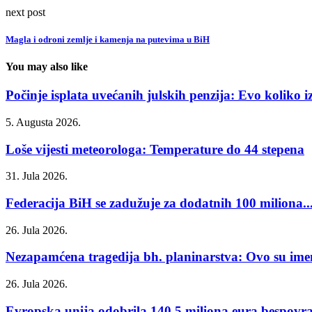
next post
Magla i odroni zemlje i kamenja na putevima u BiH
You may also like
Počinje isplata uvećanih julskih penzija: Evo koliko iz
5. Augusta 2026.
Loše vijesti meteorologa: Temperature do 44 stepena
31. Jula 2026.
Federacija BiH se zadužuje za dodatnih 100 miliona..
26. Jula 2026.
Nezapamćena tragedija bh. planinarstva: Ovo su imen
26. Jula 2026.
Evropska unija odobrila 140,5 miliona eura bespovrat