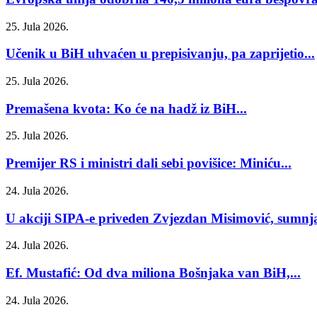
25. Jula 2026.
Učenik u BiH uhvaćen u prepisivanju, pa zaprijetio...
25. Jula 2026.
Premašena kvota: Ko će na hadž iz BiH...
25. Jula 2026.
Premijer RS i ministri dali sebi povišice: Miniću...
24. Jula 2026.
U akciji SIPA-e priveden Zvjezdan Misimović, sumnja 
24. Jula 2026.
Ef. Mustafić: Od dva miliona Bošnjaka van BiH,...
24. Jula 2026.