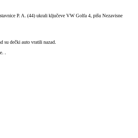
astavnice P. A. (44) ukrali ključeve VW Golfa 4, pišu Nezavisne
d su dečki auto vratili nazad.
e. .